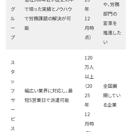
や、労務
グ
で培った実績とノウハウ
年
部門の
ル
で労務課題の解決が可
12
変革を
ー
能
月時
推進した
プ
点）
い
120
ス
万人
タ
以上
ッ
（20
全国展
フ
幅広い業界に対応し、最
25
開してい
サ
短5営業日で派遣可能
年
る企業
ー
12
ビ
月時
ス