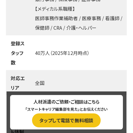
【メディカル系職種】
医師事務作業補助者 / 医療事務 / 看護師 /
保健師 / CRA / 介護・ヘルパー
登録ス
タッフ
40万人（2025年12月時点）
数
対応エ
全国
リア
人材派遣のご依頼・ご相談はこちら
派遣社
社会保険・有給などの福利厚生、相談窓口、
「スマートキャリア編集部を見た」とお伝えください
員への
ヘルスケア、ライフサポート、キャリアステッ
タップして電話で無料相談
サポー
ププログラム、研修・スキルアップ 他
ト体制