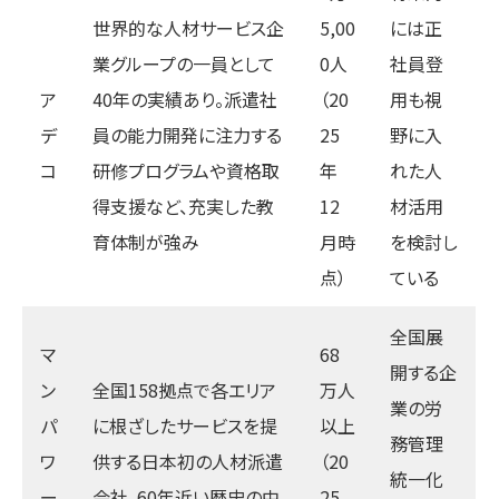
世界的な人材サービス企
5,00
には正
業グループの一員として
0人
社員登
ア
40年の実績あり。派遣社
（20
用も視
デ
員の能力開発に注力する
25
野に入
コ
研修プログラムや資格取
年
れた人
得支援など、充実した教
12
材活用
育体制が強み
月時
を検討し
点）
ている
全国展
マ
68
開する企
ン
全国158拠点で各エリア
万人
業の労
パ
に根ざしたサービスを提
以上
務管理
ワ
供する日本初の人材派遣
（20
統一化
ー
会社。60年近い歴史の中
25