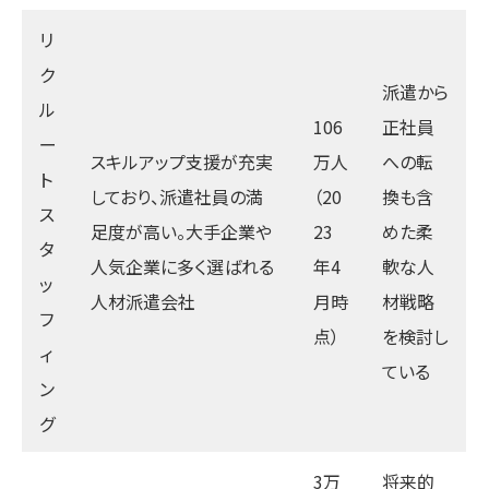
リ
ク
派遣から
ル
106
正社員
ー
スキルアップ支援が充実
万人
への転
ト
しており、派遣社員の満
（20
換も含
ス
足度が高い。大手企業や
23
めた柔
タ
人気企業に多く選ばれる
年4
軟な人
ッ
人材派遣会社
月時
材戦略
フ
点）
を検討し
ィ
ている
ン
グ
3万
将来的