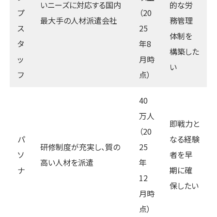
いニーズに対応する国内
的な労
プ
（20
最大手の人材派遣会社
務管理
ス
25
体制を
タ
年8
構築した
ッ
月時
い
フ
点）
40
万人
即戦力と
（20
パ
なる経験
研修制度が充実し、質の
25
ソ
者を早
高い人材を派遣
年
ナ
期に確
12
保したい
月時
点）