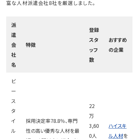
富な人材派遣会社8社を厳選しました。
派
登録
遣
スタ
おすすめ
会
特徴
ッフ
の企業
社
数
名
ビ
ー
ス
22
タ
万
イ
採用決定率78.8％、専門
3,60
ハイスキ
ル
性の高い優秀な人材を最
0人
ル人材
を