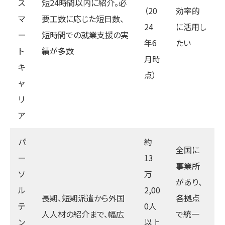
ス
短24時間以内に紹介。必
（20
効率的
マ
要工数に応じた短日数、
24
に活用し
ー
短時間での就業支援の実
年6
たい
ト
績が多数
月時
キ
点）
ャ
リ
ア
パ
約
全国に
ー
13
事業所
ソ
万
があり、
ル
2,00
長期、短期派遣から外国
各拠点
テ
0人
人人材の紹介まで、幅広
で統一
ン
以上