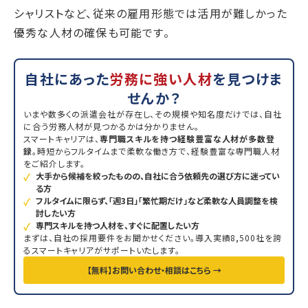
シャリストなど、従来の雇用形態では活用が難しかった
優秀な人材の確保も可能です。
自社にあった
労務に強い人材
を見つけま
せんか？
いまや数多くの派遣会社が存在し、その規模や知名度だけでは、自社
に合う労務人材が見つかるかは分かりません。
スマートキャリアは、
専門職スキルを持つ経験豊富な人材が多数登
録
。時短からフルタイムまで柔軟な働き方で、経験豊富な専門職人材
をご紹介します。
大手から候補を絞ったものの、自社に合う依頼先の選び方に迷ってい
る方
フルタイムに限らず、「週3日」「繁忙期だけ」など柔軟な人員調整を検
討したい方
専門スキルを持つ人材を、すぐに配置したい方
まずは、自社の採用要件をお聞かせください。導入実績8,500社を誇
るスマートキャリアがサポートいたします。
【無料】お問い合わせ・相談はこちら →