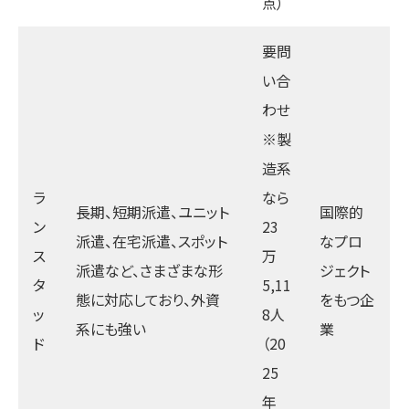
点）
要問
い合
わせ
※製
造系
ラ
なら
長期、短期派遣、ユニット
国際的
ン
23
派遣、在宅派遣、スポット
なプロ
ス
万
派遣など、さまざまな形
ジェクト
タ
5,11
態に対応しており、外資
をもつ企
ッ
8人
系にも強い
業
ド
（20
25
年