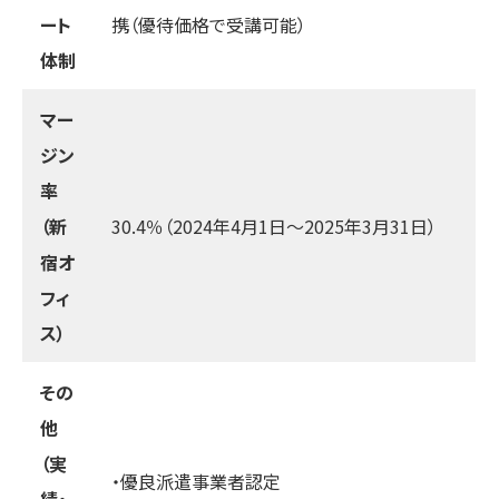
ート
携（優待価格で受講可能）
体制
マー
ジン
率
（新
30.4％（2024年4月1日～2025年3月31日）
宿オ
フィ
ス）
その
他
（実
・優良派遣事業者認定
績・