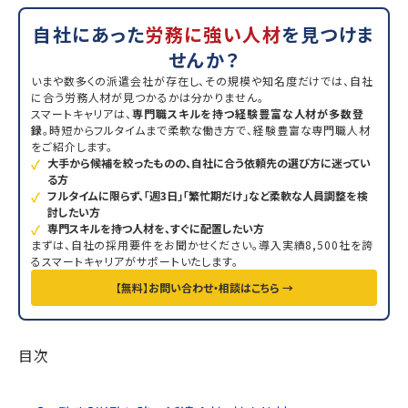
自社にあった
労務に強い人材
を見つけま
せんか？
いまや数多くの派遣会社が存在し、その規模や知名度だけでは、自社
に合う労務人材が見つかるかは分かりません。
スマートキャリアは、
専門職スキルを持つ経験豊富な人材が多数登
録
。時短からフルタイムまで柔軟な働き方で、経験豊富な専門職人材
をご紹介します。
大手から候補を絞ったものの、自社に合う依頼先の選び方に迷ってい
る方
フルタイムに限らず、「週3日」「繁忙期だけ」など柔軟な人員調整を検
討したい方
専門スキルを持つ人材を、すぐに配置したい方
まずは、自社の採用要件をお聞かせください。導入実績8,500社を誇
るスマートキャリアがサポートいたします。
【無料】お問い合わせ・相談はこちら →
目次