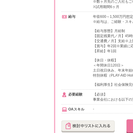
※数ヶ月先のご入社もご
※試用期間6ヶ月
給与
年収600～1,500万円想
※給与は、ご経験・スキ
【給与形態】月給制
【固定残業代／月】45時
【交通費／月】支給※上限2
【賞与】年2回※業績に
【昇給】年1回
【休日・休暇】
＜年間休日120日＞
土日祝日休み、年末年始
特別休暇（PLAY-AID 
【福利厚生】社会保険完備、
必要経験
【必須】
事業会社における以下の
-
OAスキル