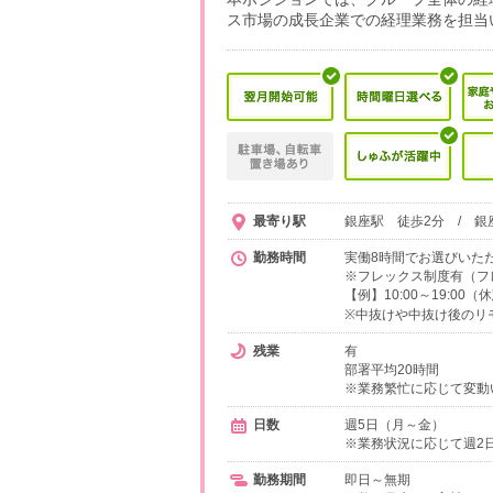
ス市場の成長企業での経理業務を担当
最寄り駅
銀座駅 徒歩2分 / 銀
勤務時間
実働8時間でお選びいた
※フレックス制度有（フレキ
【例】10:00～19:00
※中抜けや中抜け後のリ
残業
有
部署平均20時間
※業務繁忙に応じて変動
日数
週5日（月～金）
※業務状況に応じて週2
勤務期間
即日～無期