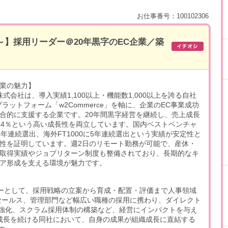
お仕事番号：100102306
万～】採用リーダー＠20年黒字のEC企業／築
業の魅力】
株式会社は、導入実績1,100以上・機能数1,000以上を誇る自社
プラットフォーム「w2Commerce」を軸に、企業のEC事業成功
合的に支援する企業です。20年間黒字経営を継続し、売上成長
54％という高い成長性を両立しています。国内ベストベンチャ
4年連続選出、海外FT1000に5年連続選出という実績が安定性と
性を証明しています。週2日のリモート勤務が可能で、産休・
取得実績やジョブリターン制度も整備されており、長期的なキ
ア形成を支える環境が魅力です。
括リーダーとして、採用戦略の立案から育成・配置・評価まで人事領域
セールス、管理部門など幅広い職種の採用に携わり、ダイレクト
強化、スクラム採用体制の構築など、経営にインパクトを与え
％成長を続ける同社において、自身の成果が組織成長に直結する