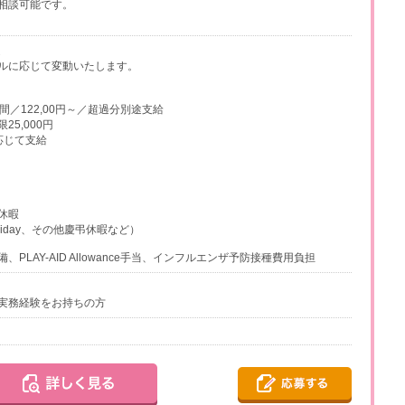
相談可能です。
定
ルに応じて変動いたします。
間／122,00円～／超過分別途支給
5,000円
応じて支給
休暇
Holiday、その他慶弔休暇など）
PLAY-AID Allowance手当、インフルエンザ予防接種費用負担
実務経験をお持ちの方