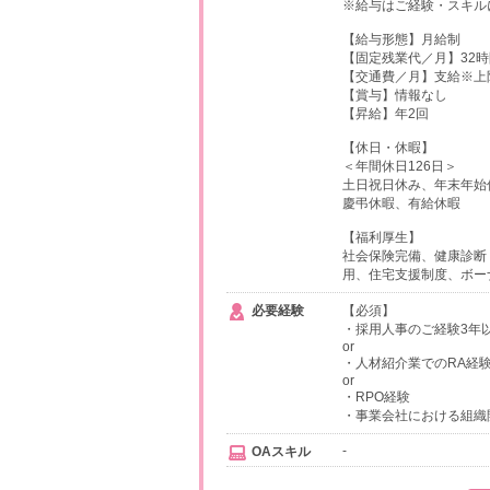
※給与はご経験・スキル
【給与形態】月給制
【固定残業代／月】32時間
【交通費／月】支給※上限1
【賞与】情報なし
【昇給】年2回
【休日・休暇】
＜年間休日126日＞
土日祝日休み、年末年始
慶弔休暇、有給休暇
【福利厚生】
社会保険完備、健康診断
用、住宅支援制度、ボー
必要経験
【必須】
・採用人事のご経験3年
or
・人材紹介業でのRA経験
or
・RPO経験
・事業会社における組織
-
OAスキル