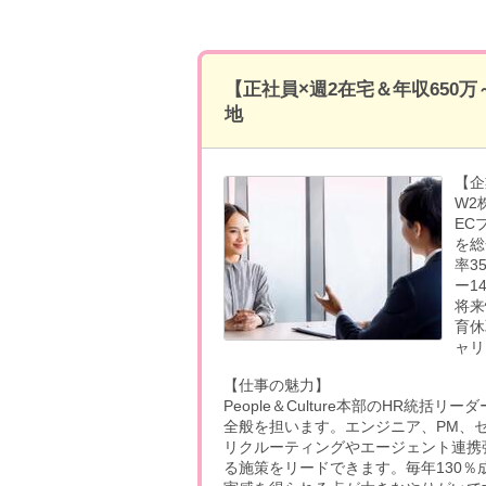
【正社員×週2在宅＆年収650
地
【企
W2
EC
を総
率3
ー1
将来
育休
ャリ
【仕事の魅力】
People＆Culture本部のHR統
全般を担います。エンジニア、PM、
リクルーティングやエージェント連携
る施策をリードできます。毎年130