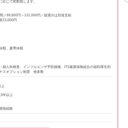
に応じて変動致します。
／89,800円～131,000円／超過分は別途支給
5,000円
休暇、夏季休暇
・婦人科検査、インフルエンザ予防接種、ITS健康保険組合の福利厚生利
ナスオプション制度 他多数
以上
3年以上
開発経験