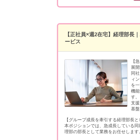
【正社員×週2在宅】経理部長｜
ービス
【急
展開
同社
ィン
を一
機能
す。
支援
基盤
【グループ成長を牽引する経理部長と
本ポジションでは、急成長している同
理部の部長として業務をお任せします