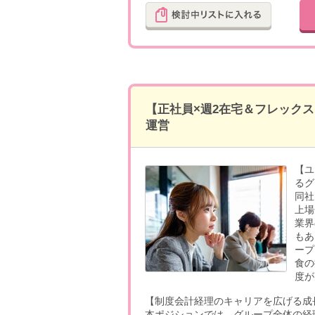
【正社員×週2在宅＆フレック
運営
【ユ
るグ
同社
上場
業界
もあ
ープ
食の
度が
【制度会計経理のキャリアを広げる成
本ポジションでは、グループ全体の経