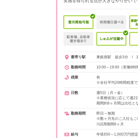
実感を得られる点が大きなやりがいで
最寄り駅
東銀座駅 徒歩3分 / 
勤務時間
10:00～19:00（実働8
残業
有
※全社平均20時間程度
日数
週5日（月～金）
※業務状況に応じて週2
期間約6ヶ月間は出社と
勤務期間
即日～無期
※数ヶ月先のご入社もご
※試用期間6ヶ月
給与
年収650～1,000万円想