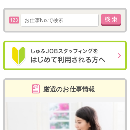
最寄駅
渋谷駅 徒歩4分
最寄駅
六本木一丁目
駅 徒歩8分 
日 数
週4～5日
日 数
週3～4日/週4
時 間
10:00～17:00
時 間
10:00～16:00
トピックス
ビースタイル のサービス一覧