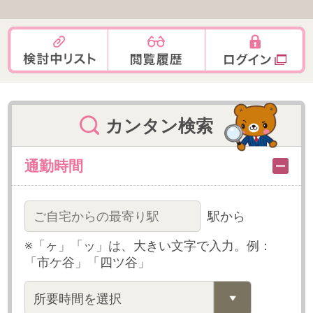
カンタン検索
通勤時間
駅から
※「ヶ」「ッ」は、大きい文字で入力。例：
「市ケ谷」「四ツ谷」
勤務日数
週1～2日
週2～3日
週3～4日
週4～5日
月1～5日
月6～10日
月11日～
終了時間