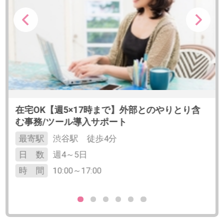
無料会員登録
｜
利用規約
｜
プライバシーポリシー
｜
よくあるご質問
｜
企業情報
｜
サイトマップ
｜
推奨環境
ビースタイル スマートキャリアへのご意見・ご要望・ご指
摘
企業様はこちら
© 2020 b-style smartcareer Inc.