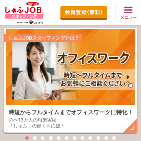
しゅふJOBスタッフィングとは？
＜紹介予定派遣のお仕
時短からフルタイムまで
オフィスワークに特化！
正社員や契約社員
のべ13万人の就業実績
長期安定就業が叶う！
「しゅふ」の働くを応援＊
現職中の方にも◎