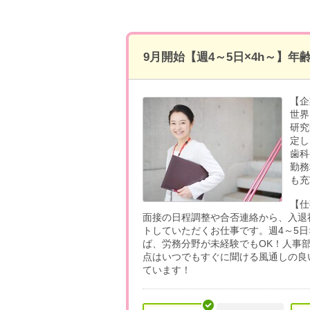
9月開始【週4～5日×4h～】
【企
世界
研究
定し
歯科
勤務
も充
【仕
面接の日程調整や合否連絡から、入退
トしていただくお仕事です。週4～5日
ば、労務分野が未経験でもOK！人事
点はいつでもすぐに聞ける風通しの良
ています！