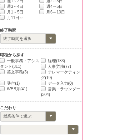
週1～2日
週2～3日
週3～4日
週4～5日
月1～5日
月6～10日
月11日～
終了時間
職種から探す
一般事務・アシス
経理(133)
タント(311)
人事労務(77)
英文事務(3)
テレマーケティン
グ(19)
受付(1)
データ入力(0)
WEB系(41)
営業・ラウンダー
(304)
こだわり