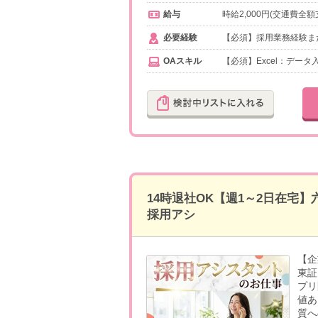
給与
時給2,000円(交通費全額
必要経験
【必須】採用業務経験ま
OAスキル
【必須】Excel：データ
14時退社OK【週1～2日在宅
採用アシ
【企
東証
プリ
値あ
質へ