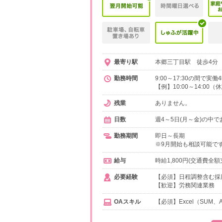
最寄り駅
本郷三丁目駅 徒歩4分 
勤務時間
9:00～17:30の間で
【例】10:00～14:00（
残業
ありません。
日数
週4～5日(月～金)の中
勤務期間
即日～長期
※9月開始も相談可能で
給与
時給1,800円(交通費全額
必要経験
【必須】日程調整含む採
【歓迎】労務関連業務
OAスキル
【必須】Excel（SUM、