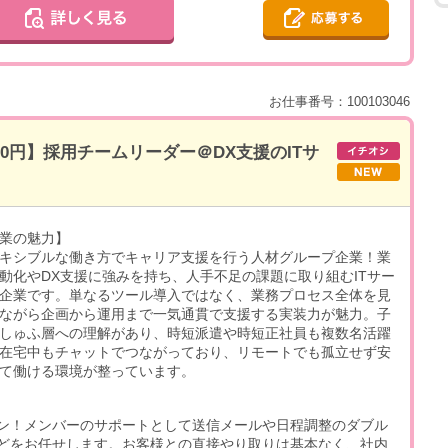
お仕事番号：100103046
00円】採用チームリーダー＠DX支援のITサ
業の魅力】
キシブルな働き方でキャリア支援を行う人材グループ企業！業
動化やDX支援に強みを持ち、人手不足の課題に取り組むITサー
企業です。単なるツール導入ではなく、業務プロセス全体を見
ながら企画から運用まで一気通貫で支援する実装力が魅力。子
しゅふ層への理解があり、時短派遣や時短正社員も複数名活躍
在宅中もチャットでつながっており、リモートでも孤立せず安
て働ける環境が整っています。
ン！メンバーのサポートとして送信メールや日程調整のダブル
どをお任せします。お客様との直接やり取りは基本なく、社内