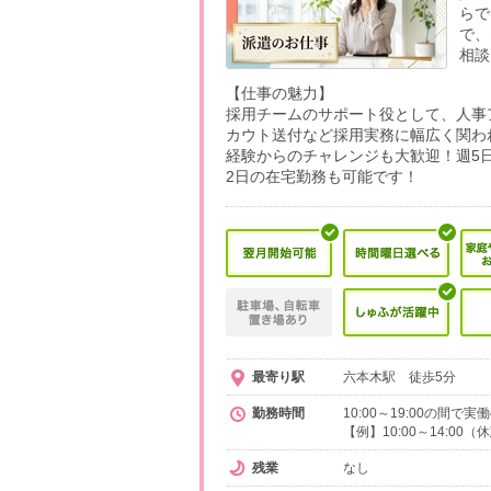
らで
で、
相談
【仕事の魅力】
採用チームのサポート役として、人事
カウト送付など採用実務に幅広く関わ
経験からのチャレンジも大歓迎！週5日
2日の在宅勤務も可能です！
最寄り駅
六本木駅 徒歩5分
勤務時間
10:00～19:00の間で
【例】10:00～14:00（
残業
なし