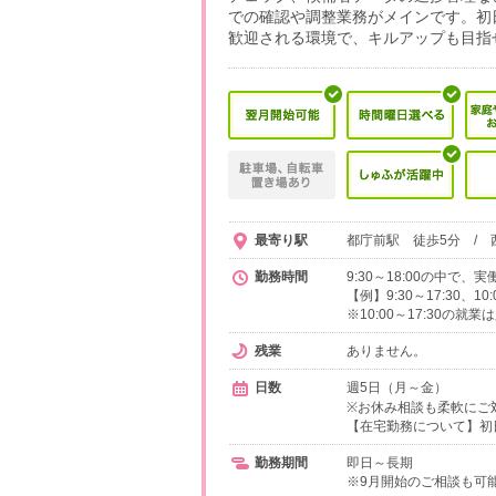
での確認や調整業務がメインです。初
歓迎される環境で、キルアップも目指
最寄り駅
都庁前駅 徒歩5分 / 
勤務時間
9:30～18:00の中で
【例】9:30～17:30、1
※10:00～17:30の就
残業
ありません。
日数
週5日（月～金）
※お休み相談も柔軟にご
【在宅勤務について】初
勤務期間
即日～長期
※9月開始のご相談も可