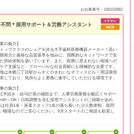
お仕事番号：100102882
年齢不問＊採用サポート＆労務アシスタント
業の魅力】
トップクラスのシェアを誇る大手歯科医療機器メーカー！高い
開発力と厳格な品質基準を強みに、国際的なネットワークで安
た供給体制を築いています。また、医療に恵まれない地域への
ケア支援など、グローバルな社会貢献にも積極的な企業です。
地は本郷三丁目駅からすぐのきれいなオフィスビル！周辺環境
実しており、気持ちよく業務に集中していただける環境です。
事の魅力】
社手続き・給与計算の補助まで、人事労務業務を幅広くサポー
×4h～OK！日程調整を含む採用アシスタントのご経験があれ
部は社員1名・派遣スタッフ1名の落ち着いた少人数体制。疑問
い職場なのでご安心ください。9月スタートのご相談も歓迎し