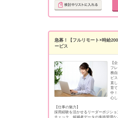
急募！【フルリモート×時給20
ービス
【企
フレ
務自
ビス
直し
育て
中！
心し
【仕事の魅力】
採用経験を活かせるリーダーポジショ
チェック、候補者データの進捗管理な