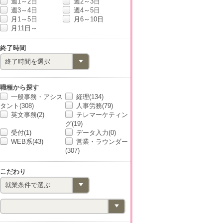
週1～2日
週2～3日
週3～4日
週4～5日
月1～5日
月6～10日
月11日～
終了時間
職種から探す
一般事務・アシス
経理(134)
タント(308)
人事労務(79)
英文事務(2)
テレマーケティン
グ(19)
受付(1)
データ入力(0)
WEB系(43)
営業・ラウンダー
(307)
こだわり