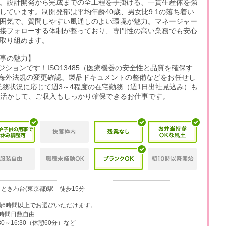
。設計開発から完成までの全工程を手掛ける、一貫生産体を強
しています。制開発部は平均年齢40歳、男女比9:1の落ち着い
囲気で、質問しやすい風通しのよい環境が魅力。マネージャー
接フォローする体制が整っており、専門性の高い業務でも安心
取り組めます。
事の魅力】
ションです！ISO13485（医療機器の安全性と品質を確保す
海外法規の変更確認、製品ドキュメントの整備などをお任せし
業務状況に応じて週3～4程度の在宅勤務（週1日出社見込み）も
を活かして、ご収入もしっかり確保できるお仕事です。
 ときわ台(東京都)駅 徒歩15分
、実働6時間以上でお選びいただけます。
ば時間日数自由
30～16:30（休憩60分）など