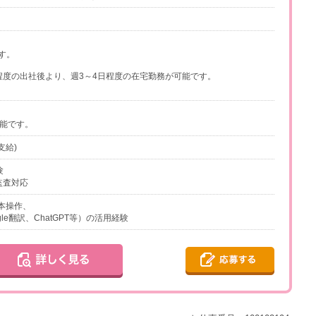
す。
程度の出社後より、週3～4日程度の在宅勤務が可能です。
可能です。
支給)
験
次監査対応
基本操作、
le翻訳、ChatGPT等）の活用経験