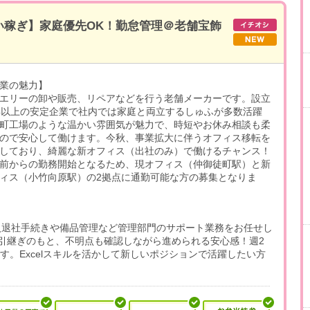
い稼ぎ】家庭優先OK！勤怠管理＠老舗宝飾
業の魅力】
エリーの卸や販売、リペアなどを行う老舗メーカーです。設立
年以上の安定企業で社内では家庭と両立するしゅふが多数活躍
町工場のような温かい雰囲気が魅力で、時短やお休み相談も柔
ので安心して働けます。今秋、事業拡大に伴うオフィス移転を
しており、綺麗な新オフィス（出社のみ）で働けるチャンス！
前からの勤務開始となるため、現オフィス（仲御徒町駅）と新
ィス（小竹向原駅）の2拠点に通勤可能な方の募集となりま
！入退社手続きや備品管理など管理部門のサポート業務をお任せし
引継ぎのもと、不明点も確認しながら進められる安心感！週2
です。Excelスキルを活かして新しいポジションで活躍したい方