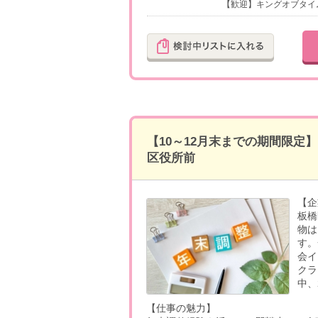
【歓迎】キングオブタイ
【10～12月末までの期間限定
区役所前
【企
板橋
物は
す。
会イ
クラ
中、
【仕事の魅力】