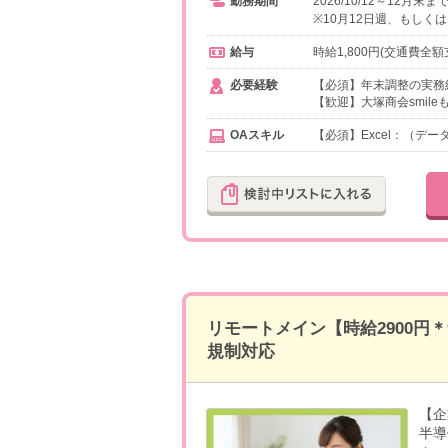
勤務期間
2026/10/12～12月末
※10月12日週、もしくは
給与
時給1,800円(交通費全額
必要経験
【必須】年末調整の実務
【歓迎】大塚商会smil
OAスキル
【必須】Excel：（デ
リモートメイン【時給2900円
規制対応
【企
半導