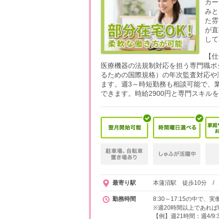
カー
みと
た雰
が直
して
【仕
医療機器の法規制対応を担う専門職ポジ
るための国際規格）の年次監査対応や
ます。週3～時短勤務も相談可能で、
できます。時給2900円と専門スキル
最寄り駅
本蓮沼駅 徒歩10分 /
勤務時間
8:30～17:15の中で
※週20時間以上であれ
【例】週21時間：週4/9: