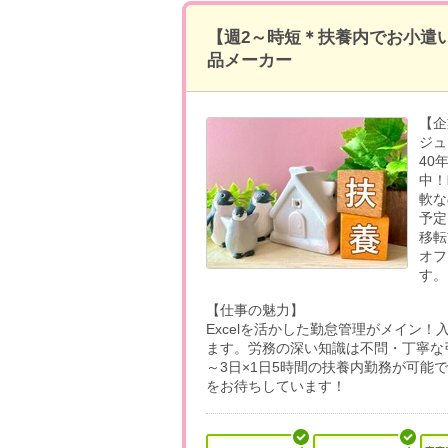
【週2～時短＊扶養内でお小遣
品メーカー
【企
ジュ
40
中！
軟な
予定
移転
オフ
す。
【仕事の魅力】
Excelを活かした勤怠管理がメイン
ます。労務の深い知識は不問・丁寧な
～3日×1日5時間の扶養内勤務が可能
をお待ちしています！