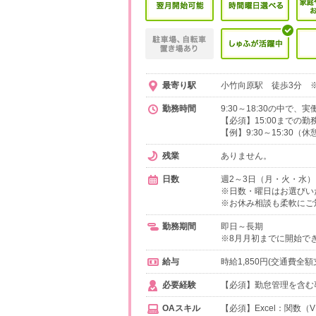
最寄り駅
小竹向原駅 徒歩3分 ※
勤務時間
9:30～18:30の中で
【必須】15:00までの勤
【例】9:30～15:30（休
残業
ありません。
日数
週2～3日（月・火・水）
※日数・曜日はお選びい
※お休み相談も柔軟にご
勤務期間
即日～長期
※8月月初までに開始で
給与
時給1,850円(交通費全額
必要経験
【必須】勤怠管理を含む事務
OAスキル
【必須】Excel：関数（V