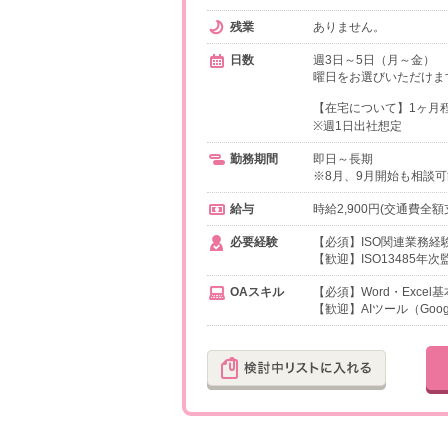
残業
ありません。
日数
週3日～5日（月～金）
曜日をお選びいただけま
【在宅について】1ヶ月
※週1日出社想定
勤務期間
即日～長期
※8月、9月開始も相談
給与
時給2,900円(交通費全額
必要経験
【必須】ISO関連業務経
【歓迎】ISO13485年
OAスキル
【必須】Word・Excel
【歓迎】AIツール（Goog