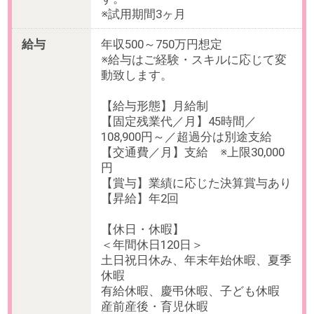
調整等）
・内定者フォロー（各種書類作成や
連絡対応）
・人材紹介会社等の対応
・採用媒体選定および対応
・ダイレクトリクルーティング施策
の運用
・採用計画の立案とKPI管理や改善
案の検討・実行
▼新卒採用
・新卒採用に係る業務全般（説明会
運営・面接対応・日程調整・採用広
報業務等）
▼採用広報
・採用記事作成（インタビュー・書
き起こし・写真撮影やレイアウト検
討など）
▼その他
・ステークホルダーとのコミュニケ
ーション
・採用データ取りまとめと改善対応
・入社対応、オンボーディングフォ
ロー
・採用チームメンバーの育成
服装
カジュアル（ジーンズ可）