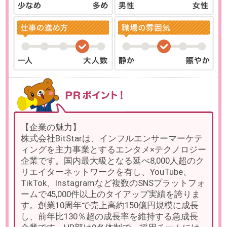
TikTok、Instagramなど複数のSNSプラットフォ
ームで45,000件以上のタイアップ実績を誇りま
す。創業10周年で売上高約150億円規模に成長
し、前年比130％超の成長率を維持する急成長
企業です。HR部は9名体制で、採用チームには
人事部長や労務、総務、広報メンバーのサポー
トがあり、連携しながら業務を進められる環境
が整っています。
【仕事の魅力】
HR部採用チームにて、採用チームリーダーとし
て採用計画に基づいた採用業務全般をお任せし
ます。応募者対応や内定者フォローといった実
務に加え、採用媒体選定、ダイレクトリクルー
ティング施策の運用、採用計画の立案とKPI管
理、改善案の検討・実行まで一気通貫で担当で
きます。中長期的には採用施策の立案を任せる
予定であり、本人の志向とスキルに応じて人材
開発や制度企画などへキャリアを広げることも
可能です。フレックスタイム制や子ども休暇の
設置があり、柔軟な働き方を実現できます。
勤務地
東京都渋谷区
最寄り駅
渋谷駅 徒歩4分 / 表参道駅 徒
歩14分