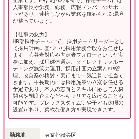
勤務時間
実働8時間でお選びいただけます。
※フレックスタイム制（コアタイム
11:00～16:00）
※一部曜日によって変動あり
※該当部署では標準出社時間を10時
と定めております。
残業
有
※部署平均30～40時間です。
勤務日数
週5日（月～金）
※基本的には出社での勤務をお願い
しております。
勤務期間
即日～無期
※数ヶ月先のご入社もご相談可能で
す。
※試用期間3ヶ月
給与
年収500～750万円想定
※給与はご経験・スキルに応じて変
動致します。
【給与形態】月給制
【固定残業代／月】45時間／
108,900円～／超過分は別途支給
【交通費／月】支給 ※上限30,000
円
【賞与】業績に応じた決算賞与あり