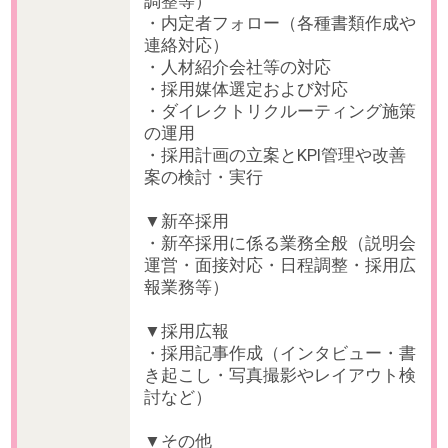
この条件であなたにオススメの仕事
在宅OK【週4～×最短16時退社】書類作成など
【初日から完全在宅/地
事務＠農業を支える人材企業
ーガルチェック＠上場
最寄駅
溜池山王駅 徒歩1分 / 国会議事堂前
最寄駅
東新宿駅 徒
駅 徒歩2分 / 赤坂駅 徒歩5分
徒歩7分
日 数
週3～4日 週4～5日
日 数
週2～3日 週3
時 間
10:00 ～ 17:00
時 間
10:00 ～ 17:00