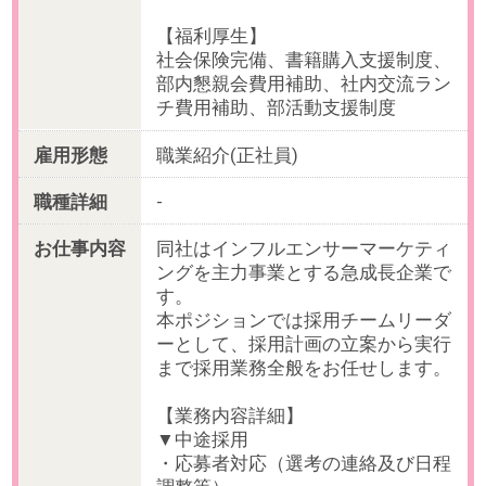
就業環境
【体制】人事部：9名（男性やや多
め・平均年齢：30～35歳）
【環境】フレックスタイム制 ／ 子
ども休暇あり ／ 服装自由 ／ スター
トアップ特有の熱量とキャリアアッ
プを楽しめる組織
■直接雇用時の労働条件
【就業場所変更の範囲】会社の定め
る営業所
【業務内容変更の範囲】当社業務全
般
必要経験
【必須】
・採用業務のご経験3年以上
・中途採用、新卒採用どちらもご経
験がある方
OAスキル
-
事業内容
インフルエンサーマーケティングと
クリエイター支援を手掛けるIT企業