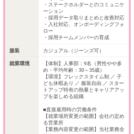
無料会員登録
｜
利用規約
｜
プライバシーポリシー
｜
よくあるご質問
｜
企業情報
｜
サイトマップ
｜
推奨環境
ビースタイル スマートキャリアへのご意見・ご要望・ご指
摘
企業様はこちら
© 2020 b-style smartcareer Inc.