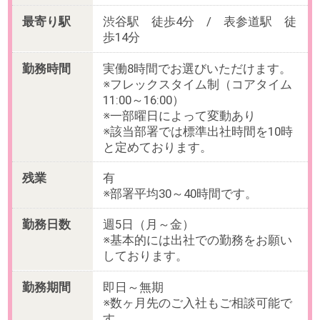
【昇給】年2回
【休日・休暇】
＜年間休日120日＞
土日祝日休み、年末年始休暇、夏季
休暇
有給休暇、慶弔休暇、子ども休暇
産前産後・育児休暇
【福利厚生】
社会保険完備、書籍購入支援制度、
部内懇親会費用補助、社内交流ラン
チ費用補助、部活動支援制度
雇用形態
職業紹介(正社員)
職種詳細
-
お仕事内容
同社はインフルエンサーマーケティ
ングを主力事業とする急成長企業で
す。
本ポジションでは採用チームリーダ
ーとして、採用計画の立案から実行
まで採用業務全般をお任せします。
【業務内容詳細】
▼中途採用
・応募者対応（選考の連絡及び日程