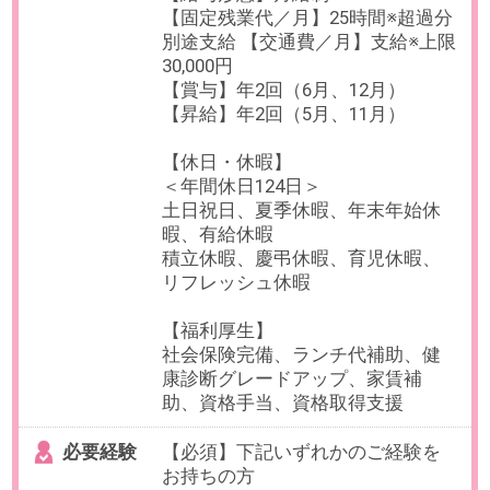
なし）
【例】10:00～18:30（休憩60分）
残業
有
※月平均残業20時間程を検討してお
ります。
※業務繁忙に応じて変動いたしま
す。
日数
週5日（月～金）
※業務状況に応じて週1～2日の在宅
勤務が可能です。
勤務期間
即日～無期
※数ヶ月先のご入社もご相談可能で
す。
※試用期間3ヶ月
給与
年収450～600万円想定
※給与は、ご経験・スキルに応じて
変動いたします。
【給与形態】月給制
【固定残業代／月】25時間※超過分
別途支給 【交通費／月】支給※上限
30,000円
【賞与】年2回（6月、12月）
【昇給】年2回（5月、11月）