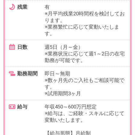
お仕事番号：100096454
【正社員×フレックス＆部分在
宅】採用｜新卒研修企画・運営｜
急成長ベンチャー＠渋谷
最寄り駅
恵比寿駅 徒歩2分 / 代官山駅
徒歩16分 / 中目黒駅 徒歩22分
勤務時間
実働7.5時間でお選びいただけま
す。
フレックスタイム制（コアタイム