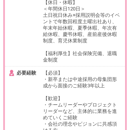
給与
年収450～600万円想定（週5日、実
働7時間45分の場合）
※給与は、就業時間・ご経験・スキ
ルに応じて変動いたします。
【給与形態】月給制
【残業代】別途支給
【交通費／月】支給 ※上限50,000
円
【賞与】年3回
【昇給】年1回
【休日・休暇】
＜年間休日121日＞
土日祝日休み、年末年始休暇
有給休暇、慶弔休暇、産前産後休
暇
子の看護休暇・介護休暇 他
【福利厚生】
社会保険完備、インフルエンザ予
防接種
健康診断、産業医面談
セミナー参加費用・書籍購入費用
負担、定年60歳
必要経験
【必須】下記両方のご経験