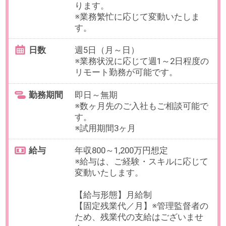
・新卒または中途採用の母集団形
成から面接のご経験3年以上
【歓迎】
・チームリーダーやプロジェクト
リーダーなど、主体的に業務を進
めていくご経験
・会社の理念やビジョンに共感頂
ける方
OAスキル
-
お仕事番号：100100276
週2在宅【正社員×採用オペレーシ
ョン】採用管理システム運営する
企業＠千代田区