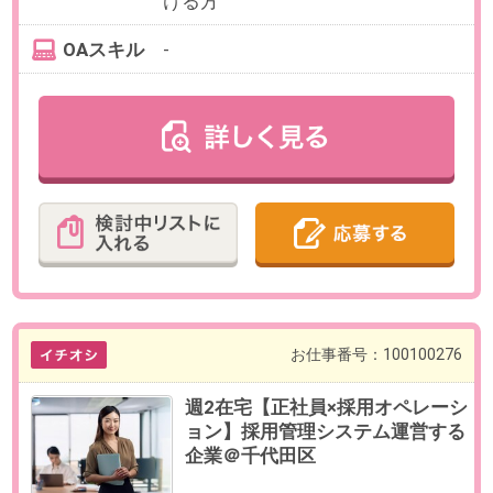
・人事経験5年以上
・同一企業にて業務リーダーとし
てのご経験
【歓迎】
人材開発または教育研修の経験
OAスキル
-
お仕事番号：100099998
【正社員×人事部長候補】フレッ
クス＆週3～4在宅＠ITインフラ
事業を展開する企業