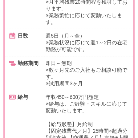
ります。
※業務繁忙に応じて変動いたしま
す。
日数
週5日（月～日）
※業務状況に応じて週1～2日程度の
リモート勤務が可能です。
勤務期間
即日～無期
※数ヶ月先のご入社もご相談可能で
す。
※試用期間3ヶ月
給与
年収800～1,200万円想定
※給与は、ご経験・スキルに応じて
変動いたします。
【給与形態】月給制
【固定残業代／月】※管理監督者の
ため、残業代の支給はございませ
ん。
【交通費／月】支給※上限30,000円
【賞与】年2回（6、12月）
【昇給】年2回（5、11月）
【休日・休暇】
＜年間休日124日＞
土日祝日、夏季休暇、年末年始休