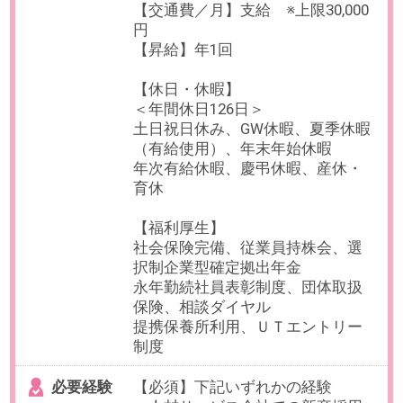
OAスキル
-
お仕事番号：100096456
【正社員×中途採用】営業経験を
活かすキャリアチェンジ＠IPO準
備中の不動産テック