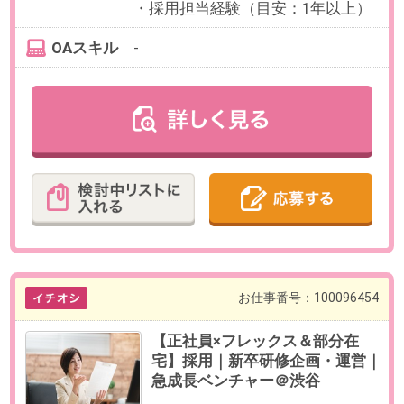
【休日・休暇】
＜年間休日124日＞
土日祝日、夏季休暇、年末年始休
暇、有給休暇
積立休暇、慶弔休暇、育児休暇、
リフレッシュ休暇
【福利厚生】
社会保険完備、ランチ代補助、健
康診断グレードアップ、家賃補
助、資格手当、資格取得支援
必要経験
【必須】下記いずれかのご経験を
お持ちの方
・採用担当経験（目安：1年以上）
OAスキル
-