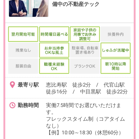
【固定残業代／月】25時間※超過分
別途支給 【交通費／月】支給※上限
30,000円
【賞与】年2回（6月、12月）
【昇給】年2回（5月、11月）
【休日・休暇】
＜年間休日124日＞
土日祝日、夏季休暇、年末年始休
暇、有給休暇
積立休暇、慶弔休暇、育児休暇、
リフレッシュ休暇
【福利厚生】
社会保険完備、ランチ代補助、健
康診断グレードアップ、家賃補
助、資格手当、資格取得支援
必要経験
【必須】下記いずれかのご経験を
お持ちの方
・採用担当経験（目安：1年以上）
OAスキル
-