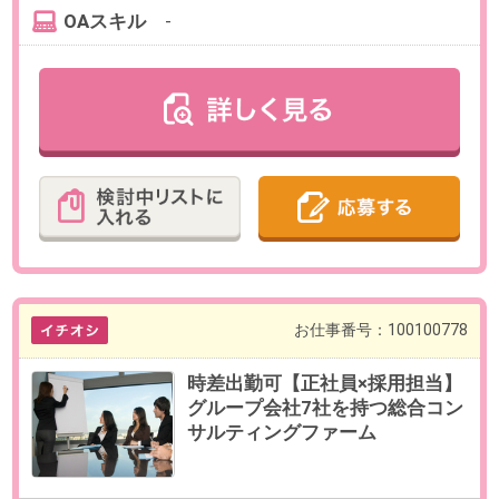
勤務期間
即日～無期
※数ヶ月先のご入社もご相談可能で
す。
※試用期間3ヶ月
給与
年収450～500万円想定（週5日、実
働8時間の場合）
※給与は、ご経験、スキル、就業
時間に応じて変動します。
【給与形態】月給制
【固定残業代／月】45時間／75,860
円～108,370円／超過分別途支給
【交通費／月】支給 上限20,000円
【賞与】年1回
【昇給】年2回
【休日・休暇】
＜年間休日125日＞
完全週休2日制（土・日）、祝日休
み、年末年始休暇
GW休暇、夏季休暇、慶弔休暇、有
給休暇
産前・産後休暇、育児休暇
【福利厚生】
社会保険完備、benefit-one 登録企