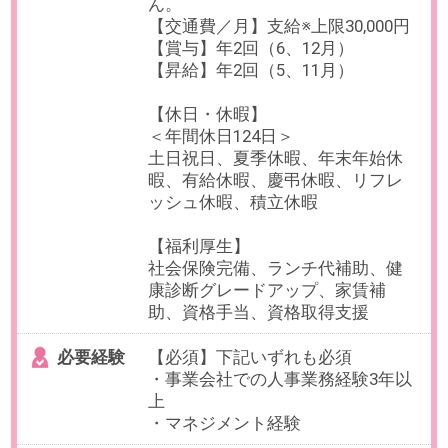
最寄り駅
麹町駅 徒歩4分 / 赤坂見附駅
徒歩7分 / 永田町駅 徒歩9分
勤務時間
09:00～18:00 休憩60分（実働8時
間）
9:00～18:00（実働8時間／休憩60
分）
※時短勤務6h～相談可能です。
※状況に応じての時差出勤等も相談
可能です。
残業
有
※部署平均20時間以下です。
日数
週5日（月～金）
※週2日のリモート勤務が可能で
す。
※オンボーディング期間は出社をお
願いしております。