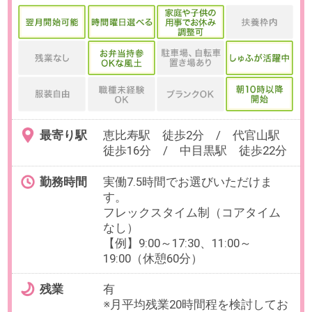
※数ヶ月先のご入社もご相談可能で
す。
※試用期間3～6カ月
給与
年収500～650万円想定
※給与は、ご経験・スキルに応じて
変動致します。
【給与形態】月給制
【固定残業代／月】35時間／78,000
円～102,000円／超過分は別途支給
【交通費／月】支給※上限40,000円
（バス通勤は規定あり）
【賞与】年3回
【昇給】年1回
【休日・休暇】
＜年間休日120日＞
土日祝日休み※採用説明会等のイベ
ントで年数回程度土曜出社あり、
年末年始休暇、夏季休暇、年次有
給休暇、慶弔休暇、産前産後休暇
制度、育児休業制度
【福利厚生】社会保険完備、退職
金制度
必要経験
【必須】