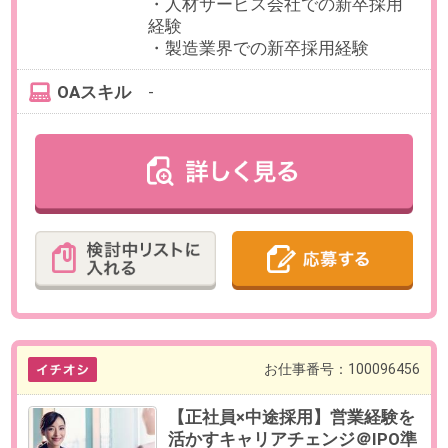
最寄り駅
恵比寿駅 徒歩2分 / 代官山駅
徒歩16分 / 中目黒駅 徒歩22分
勤務時間
実働7.5時間でお選びいただけま
す。
フレックスタイム制（コアタイム
なし）
【例】10:00～18:30（休憩60分）
残業
有
※月平均残業20時間程を検討してお
ります。
※業務繁忙に応じて変動いたしま
す。
日数
週5日（月～金）
※業務状況に応じて週1～2日の在宅
勤務が可能です。
勤務期間
即日～無期
※数ヶ月先のご入社もご相談可能で
す。
※試用期間3ヶ月
給与
年収450～600万円想定
※給与は、ご経験・スキルに応じて
変動いたします。
【給与形態】月給制