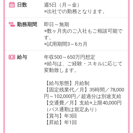
最寄り駅
渋谷駅 徒歩5分 / 明治神宮前
駅 徒歩14分 / 神泉駅 徒歩17
分
勤務時間
7:00～21:00の間で実働7時間45分
（休憩60分）
【例】9:00～17：45（休憩60分）
※マンスリーフレックスタイム制度
（コアタイムなし）
残業
有
部署平均月10～20時間程度を想定
しています。
日数
週5日（月～金）
※週3日～4日のリモート勤務が可能
です。
勤務期間
即日～無期
※数ヶ月先のご入社もご相談可能で
す。
※試用期間3ヶ月