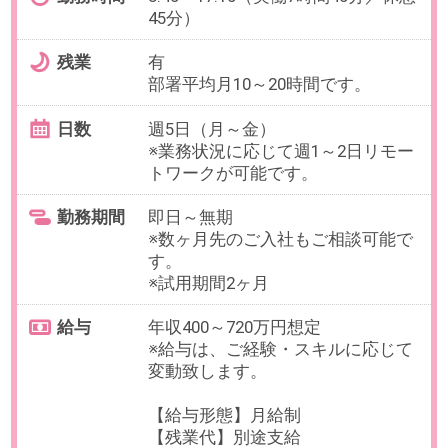
変動致します。
【給与形態】月給制
【残業代】別途支給
【交通費／月】支給 ※上限30,000
円
【昇給】年1回
【休日・休暇】
＜年間休日126日＞
土日祝日休み、GW休暇、夏季休暇
（有給使用）、年末年始休暇
年次有給休暇、慶弔休暇、産休・
育休
【福利厚生】
社会保険完備、従業員持株会、選
択制企業型確定拠出年金
永年勤続社員表彰制度、団体取扱
保険、相談ダイヤル
提携保養所利用、ＵＴエントリー
制度
必要経験
【必須】下記いずれかの経験
・人材サービス会社での新卒採用
経験
・製造業界での新卒採用経験