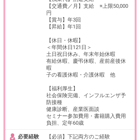
最寄り駅
大手町(東京都)駅 徒歩1分 ／
東京駅 徒歩7分 ／ 三越前駅
徒歩8分
勤務時間
9:00～18:00（実働8時間／休憩60
分）
残業
有
※部署平均は月10時間です。
日数
週5日（月～金）
※出社での勤務となります。
勤務期間
即日～無期
※数ヶ月先スタートもご相談可能で
す。
※試用期間3ヶ月
給与
年収650～750万円想定
※給与は、就業時間・ご経験・スキ
ルに応じて変動いたします。
【給与形態】月給制
【残業代】別途支給