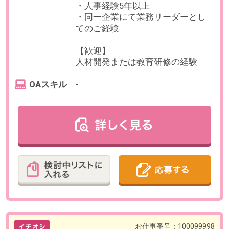
【交通費】全額支給
【賞与】年2回
【昇給】年1回
【休日休暇】
＜年間休日124日＞
土日祝日休み、年末年始休暇、夏
季休暇
慶弔休暇、有給休暇
【福利厚生】
社会保険完備、誕生日祝金付与
インフルエンザ予防接種代全額会
社負担（扶養者半額補助）
従業員持株会、積立有給制度、住
宅手当（規定あり）
※試用期間中は慶弔休暇・慶弔見舞
金・人間ドック費用補助は適用外
必要経験
【必須】
下記いずれかのご経験
・人事制度の設計のご経験
・採用教育のご経験
OAスキル
-