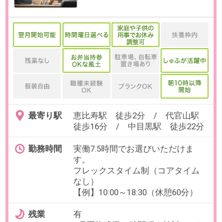
お仕事番号：100100788
【正社員×部分在宅＆フレック
ス】人事MGR｜IT×不動産でDX推
進＠恵比寿
最寄り駅
恵比寿駅 徒歩2分 / 代官山駅
徒歩16分 / 中目黒駅 徒歩22分
勤務時間
実働7.5時間でお選びいただけま
す。
フレックスタイム制（コアタイム
なし）
【例】9:00～17:30、11:00～
19:00（休憩60分）
残業
有
※月平均残業20時間程を検討してお