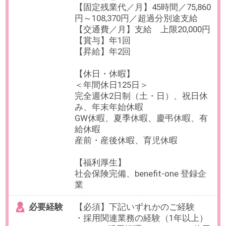
必要経験
【必須】
人事部長経験5年以上
┗マネジメント経験＋人材開発ま
たは人事企画の経験
OAスキル
-
お仕事番号：100098862
週2～3在宅可【正社員×人事・採
用担当】フィットネスなどのウェ
ルネス事業