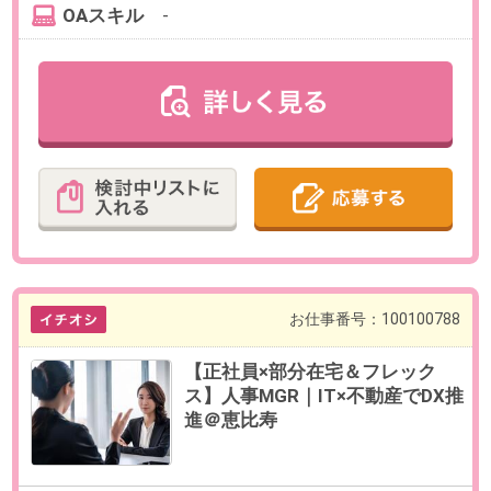
グループ会社7社を持つ総合コン
サルティングファーム
最寄り駅
虎ノ門駅 徒歩3分 ／ 霞ケ関(東
京都)駅 徒歩6分 ／ 溜池山王
駅 徒歩9分
勤務時間
8:55～17:55（実働8時間／休憩60
分）
※1時間前倒しで出勤可能（7:55～
16:55）
残業
有
月残業平均20時間程度です。
日数
週5日（月～金）
※出社での勤務となります。
勤務期間
即日～無期