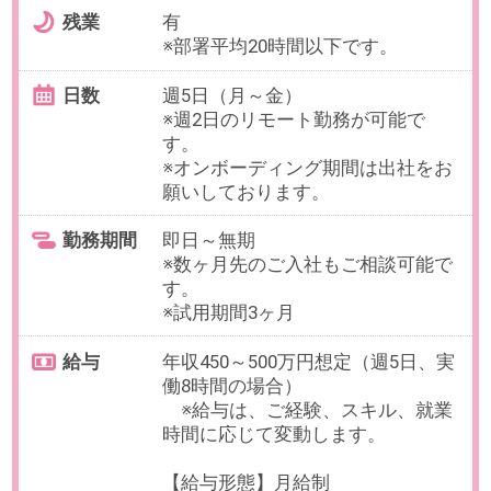
す。
※試用期間3ヶ月
給与
年収615～800万円想定（週5日、実
働7時間45分の場合）
※給与は、就業時間・ご経験・スキ
ルに応じて変動いたします。
【給与形態】月給制
【残業代】別途支給※管理職採用の
場合は時間外手当の支給なし
【交通費／月】支給 ※上限50,000
円
【賞与】年3回
【昇給】年1回
【休日・休暇】
＜年間休日121日＞
土日祝日休み、年末年始休暇
有給休暇、慶弔休暇、産前産後休
暇
子の看護休暇・介護休暇 他
【福利厚生】
社会保険完備、インフルエンザ予
防接種
健康診断、産業医面談
セミナー参加費用・書籍購入費用
負担、定年60歳