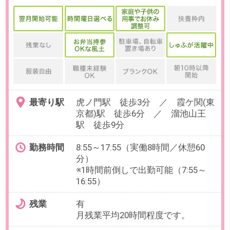
業
必要経験
【必須】下記いずれかのご経験
・採用関連業務の経験（1年以上）
・ATS（採用管理システム）の使用
経験
OAスキル
-
お仕事番号：100100002
フレックス＆週3～4在宅【正社
員×人事課長】＠ITインフラ事業
を展開する企業