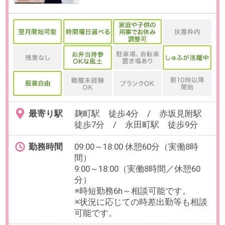
最寄り駅
渋谷駅 徒歩5分 / 明治神宮前
駅 徒歩14分 / 神泉駅 徒歩17
分
勤務時間
実働7時間45分（休憩60分）
【例】9:00～17：45（休憩60分）※
マンスリーフレックスタイム制度
（コアタイムなし）
残業
有
部署平均月10～20時間程度を想定
しています。
日数
週5日（月～金）
※週3日～4日のリモート勤務が可能
です。
※業務に応じて出社をお願いしてお
ります。
勤務期間
即日～無期
※数ヶ月先のご入社もご相談可能で