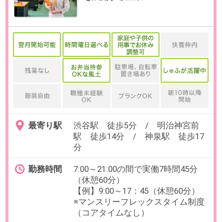
※数ヶ月先のご入社もご相談可能で
す。
※試用期間3ヶ月
給与
年収450～600万円想定
※給与は、ご経験・スキルに応じて
変動致します。
【給与形態】月給制
【固定残業代／月】40時間分／
67,000円～89,000円／超過分別途支
給
【交通費／月】支給 ※上限25,000
円
【賞与】年2回※業績連動制
【昇給】年1回
【休日・休暇】
＜年間休日120日＞
土日祝日休み、年末年始休暇、夏
季休暇
有給休暇、慶弔休暇、産前産後休
暇
【福利厚生】
社会保険完備、社員割引き制度
昼食補助、家賃補助（規定あり）
必要経験
【必須】