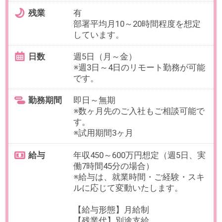
・採用業務に携わった経験のある
方（人事、人材業界、RPO等）
※経験年数は問いません
OAスキル
-
お仕事番号：100092110
【正社員×人事リーダー・企画】
東証スタンダードTREグループ／
総合リサイクル企業