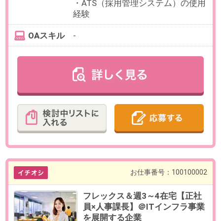
最寄り駅
代々木公園駅 徒歩4分 / 代々木
八幡駅 徒歩6分 / 代々木上原
駅 徒歩15分
勤務時間
実働8時間でお選びいただけます。
フレックスタイム制度有
【例】9:00～18:00、10:00～
19:00（いずれも実働8時間／休憩60
分）など
残業
有
部署平均月20時間程度です。
日数
週5日（月～金）
※週2～3日のリモート勤務の相談が
可能です。
※承認制
※業務に応じて変動いたします。
※オンボーディング期間は出社をお
願いしております。
勤務期間
即日～無期