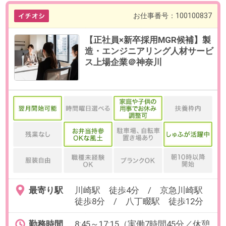
最寄り駅
川崎駅 徒歩4分 / 京急川崎駅
徒歩8分 / 八丁畷駅 徒歩12分
勤務時間
8:45～17:15（実働7時間45分／休憩
45分）
残業
有
部署平均月10～20時間です。
日数
週5日（月～金）
※業務状況に応じて週1～2日リモー
トワークが可能です。
勤務期間
即日～無期
※数ヶ月先のご入社もご相談可能で
す。
※試用期間2ヶ月
給与
年収400～720万円想定
※給与は、ご経験・スキルに応じて