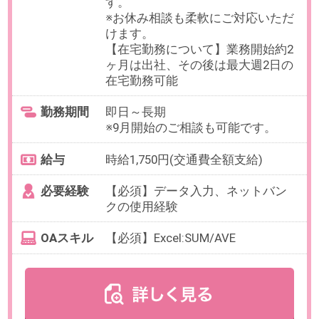
最寄り駅
新宿駅 徒歩6分 / 新宿三丁目
駅 徒歩2分 / 新宿御苑前駅 徒
歩10分
勤務時間
9:00～17:00（休憩60分／実働7時
間）
残業
ありません。
日数
週5日（月～金）
※お休み相談も柔軟にご対応いただ
けます。
勤務期間
2026/10/01～長期
※開始日は柔軟にご相談可能です。
給与
時給1,700円(交通費全額支給)
必要経験
【必須】PCを使った事務経験をお
持ちの方
OAスキル
【必須】Excel・Wordのデータ入力
経験