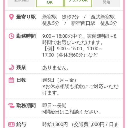
OAスキル
【必須】Excel：データ入力、
ATS（採用管理システム）、Slack
等のチャットツール
お仕事番号：100103043
【週3在宅できて安心】法務経験
不問！契約書関連の事務サポート
＠デジタルコンサル