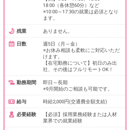
最寄り駅
西新宿駅 徒歩4分 / 都庁前駅
徒歩7分 / 新宿駅 徒歩14分
勤務時間
10:00～19:00の中で、実働6時間以
上でお選びいただけます。
【例】10:00～17:00、11:00～
18:00、12:00～19:00（各休憩60
分）など
残業
ありません。
日数
週4～5日（月～金）
※日数・曜日はお選びいただけま
す。
※お休み相談も柔軟にご対応いただ
けます。
【在宅勤務について】業務開始約2
ヶ月は出社、その後は最大週2日の
在宅勤務可能
勤務期間
即日～長期
※9月開始のご相談も可能です。
給与
時給1,750円(交通費全額支給)
必要経験
【必須】データ入力、ネットバン