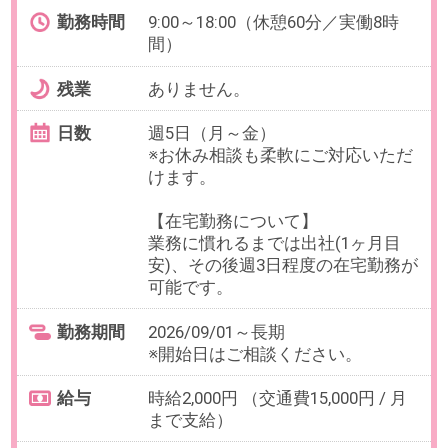
給与
時給2,000円 （交通費15,000円 / 月
まで支給）
必要経験
【必須】契約書を含む書類作成の
経験
【歓迎】法務業務に携わったご経
験
OAスキル
【必須】Excel：関数（SUM/AVE）
お仕事番号：100102963
9月【週4～時短OK！社内ITヘル
プデスク】時給2100円＊大手不
動産会社＠新宿