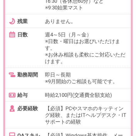
最寄り駅
西新宿駅 徒歩4分 / 都庁前駅
徒歩7分 / 新宿駅 徒歩14分
勤務時間
10:00～19:00（休憩60分／実働8時
間）
残業
ありません。
日数
週5日（月～金）
※お休み相談も柔軟にご対応いただ
けます。
【在宅勤務について】
業務開始約2ヶ月後を目安に、週2
日の在宅勤務可能
勤務期間
即日～長期
※9月開始のご相談も可能です。