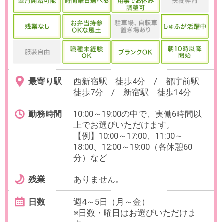
ル（Outlook/Teams等のチャット
ツール）操作
【歓迎】Excel（基本関数・フォー
マット入力・集計）
お仕事番号：100103005
【残業なし×17時退社】未経験
OK!勤怠チェック事務＠IT人材企
業／新宿駅チカ