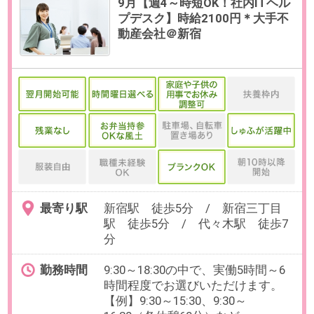
給与
時給2,100円(交通費全額支給)
必要経験
【必須】PCやスマホのキッティン
グ経験、またはITヘルプデスク・IT
サポートの経験
OAスキル
【必須】Windows基本操作、メー
ル（Outlook/Teams等のチャット
ツール）操作
お仕事番号：100103056
9月開始【週2在宅OK】未経験
OK！経理サポート＠総合不動産
企業／西新宿駅スグ