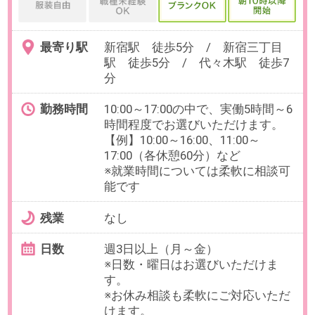
無料会員登録
｜
利用規約
｜
プライバシーポリシー
｜
よくあるご質問
｜
企業情報
｜
サイトマップ
｜
推奨環境
ビースタイル スマートキャリアへのご意見・ご要望・ご指
摘
企業様はこちら
© 2020 b-style smartcareer Inc.