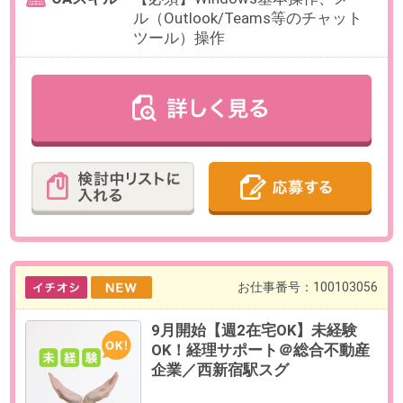
給与
時給1,750円(交通費全額支給)
必要経験
【必須】データ入力のご経験、ネ
ットバンクの使用経験
OAスキル
【必須】Excel：SUM関数の理解・
使用経験
お仕事番号：100102945
【eラーニング大手企業で働く】
専門知識不要＊メール対応など受
講生向け事務サポート