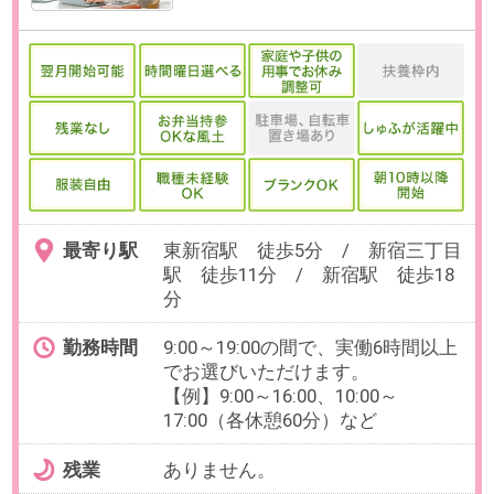
最寄り駅
新宿駅 徒歩5分 / 新宿三丁目
駅 徒歩5分 / 代々木駅 徒歩7
分
勤務時間
10:00～17:00の中で、実働5時間～6
時間程度でお選びいただけます。
【例】10:00～16:00、11:00～
17:00（各休憩60分）など
※就業時間については柔軟に相談可
能です
残業
なし
日数
週3日以上（月～金）
※日数・曜日はお選びいただけま
す。
※お休み相談も柔軟にご対応いただ
けます。
勤務期間
即日～長期
※9月開始も相談可能です。
給与
時給3,700円(交通費全額支給)
必要経験
下記いずれかの経験
AWSクラウド環境での実務経験/シ