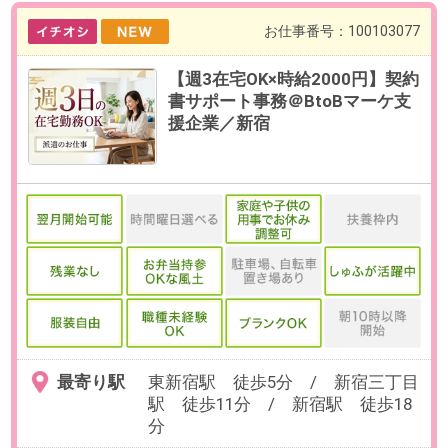
最寄り駅
東新宿駅 徒歩5分 / 新宿三丁目
駅 徒歩11分 / 新宿駅 徒歩18
分
勤務時間
9:00～18:00（休憩60分／実働8時
間）
残業
ありません。
日数
週5日（月～金）
※お休み相談も柔軟にご対応いただ
けます。
【在宅勤務について】
業務に慣れるまでは出社(1ヶ月目
安)、その後週3日程度の在宅勤務が
可能です。
勤務期間
2026/09/01～長期
※開始日はご相談ください。