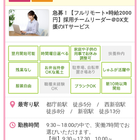
【歓迎】法務業務に携わったご経
験
OAスキル
【必須】Excel：関数（SUM/AVE）
お仕事番号：100103022
9月【ネットバンキング経験者
に】在宅/時短OK！経理サポート
＠総合不動産会社