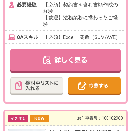
最寄り駅
新宿駅 徒歩5分 / 新宿三丁目
駅 徒歩5分 / 代々木駅 徒歩7
分
勤務時間
9:30～18:30の中で、実働5時間～6
時間程度でお選びいただけます。
【例】9:30～15:30、9:30～
16:30（各休憩60分）など
※9:30始業マスト
残業
ありません。
日数
週4～5日（月～金）
※日数・曜日はお選びいただけま
す。
※お休み相談も柔軟にご対応いただ
けます。
勤務期間
即日～長期
※9月開始のご相談も可能です。