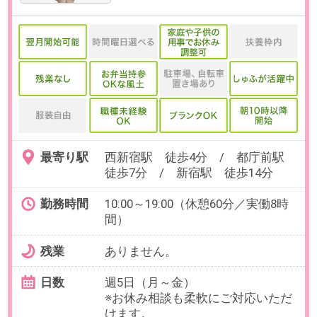
最寄り駅
新宿駅 徒歩7分 / 西武新宿駅
徒歩5分 / 新宿西口駅 徒歩3分
勤務時間
9:00～18:00の中で、実働6時間～8
時間でお選びいただけます。
【例】9:00～16:00、10:00～
17:00（各休憩60分）など
残業
ありません。
日数
週5日（月～金）
※お休み相談も柔軟にご対応いただ
けます。
勤務期間
即日～長期
※開始日はご相談ください。
給与
時給1,800円 （交通費1,000円 / 日ま
で支給）
必要経験
【必須】外部とのメールのやりと
り含む事務経験