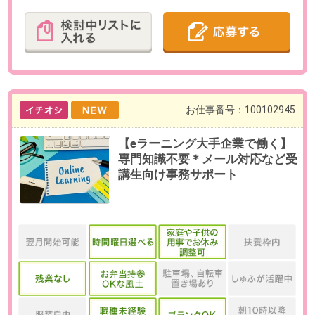
最寄り駅
都庁前駅 徒歩5分 / 西新宿駅
徒歩8分 / 新宿駅 徒歩13分
勤務時間
9:30～18:00の中で、実働7時間でお
選びいただけます。
【例】9:30～17:30、10:00～
18:00（各休憩60分）など
※10:00～17:30の就業は必須となり
ます。
残業
ありません。
日数
週5日（月～金）
※お休み相談も柔軟にご対応いただ
けます。
【在宅勤務について】初日のみ出
社、その後はフルリモートOK！
勤務期間
即日～長期
※9月開始のご相談も可能です。
給与
時給2,000円(交通費全額支給)
必要経験
【必須】採用業務経験または人材
業界での就業経験