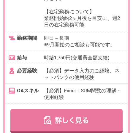
OAスキル
【必須】Excel（SUM関数の理解・
ゼロから組むことはございませ
ん）
お仕事番号：100103046
急募！【フルリモート×時給2000
円】採用チームリーダー＠DX支
援のITサービス