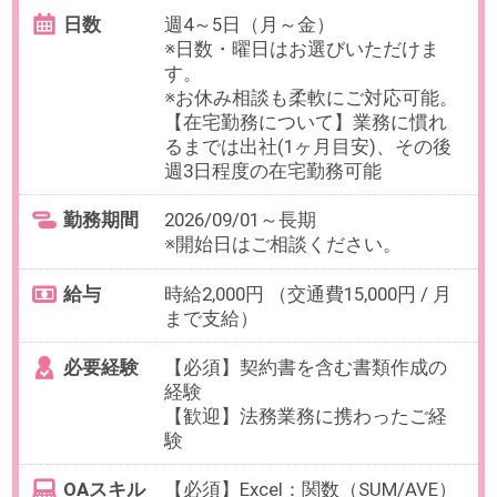
ステム移行/サーバーリプレイス経
験
OAスキル
【歓迎】チームズ、プロジェクト
管理ツール使用経験
お仕事番号：100103004
【残業無×週5日×時給2000円】
PC設定・社内ITサポート＠大手
不動産／新宿