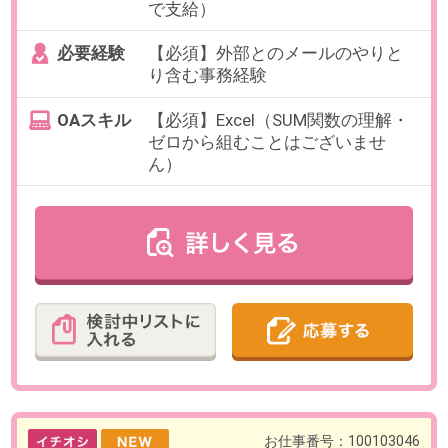
最寄り駅
東新宿駅 徒歩5分 / 新宿三丁目
駅 徒歩11分 / 新宿駅 徒歩18
分
勤務時間
9:00～19:00の間で、実働6時間以上
でお選びいただけます。
【例】9:00～16:00、10:00～
17:00（各休憩60分）など
残業
ありません。
日数
週4～5日（月～金）
※日数・曜日はお選びいただけま
す。
※お休み相談も柔軟にご対応可能。
【在宅勤務について】業務に慣れ
るまでは出社(1ヶ月目安)、その後
週3日程度の在宅勤務可能
勤務期間
2026/09/01～長期
※開始日はご相談ください。
給与
時給2,000円 （交通費15,000円 / 月
まで支給）
必要経験
【必須】契約書を含む書類作成の
経験