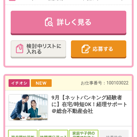
最寄り駅
新宿駅 徒歩5分 / 新宿三丁目
駅 徒歩5分 / 代々木駅 徒歩7
分
勤務時間
9:30～18:30（休憩60分／実働8時
間）
残業
ありません。
日数
週5日（月～金）
※お休み相談も柔軟にご対応いただ
けます。
勤務期間
即日～長期
※8月・お盆休み明け・9月開始のご
相談も可能です。
給与
時給2,000円(交通費全額支給)
必要経験
【必須】PCやスマホの設定・キッ
ティング経験、またはITヘルプデス
ク・ITサポートの経験
OAスキル
【必須】Windows基本操作、メー