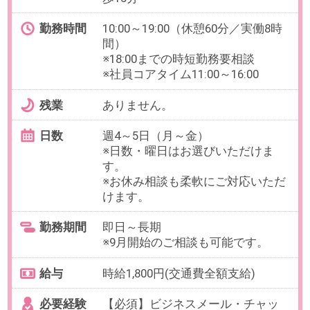
最寄り駅
恵比寿駅 徒歩10分 / 広尾駅
徒歩9分
勤務時間
11:00～19:00（休憩60分／実働7時
間）
残業
ありません。
日数
週2日（木・金・土・日から選択）
※日数・曜日はお選びいただけま
す。
※お休み相談も柔軟にご対応いただ
けます。
勤務期間
即日～長期
※9月開始のご相談も可能です。
給与
時給1,900円(交通費全額支給)
必要経験
【必須】電話でのお客様対応経験
（発信・受信問わず）、PC入力経
験