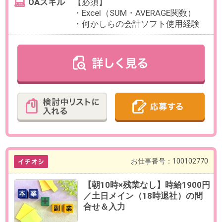
最寄り駅
恵比寿駅 徒歩7分
勤務時間
10:00～19:00（休憩60分／実働8時
間）
残業
ありません。
日数
週5日（月～金）
※お休み相談も柔軟にご対応いただ
けます。
【在宅勤務について】
業務習得後は、週2回程度の在宅勤
務が可能です。※PC貸与あります。
勤務期間
2026/09/01～長期
※10月開始のご相談も可能です。
給与
時給1,800円(交通費全額支給)
必要経験
【必須】仕訳経験、勘定科目の理
解がある方
OAスキル
【必須】Excel（SUM・AVERAGE関
数）