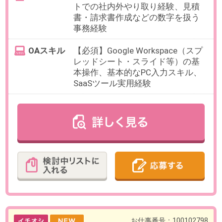
OAスキル
【必須】PC入力経験
お仕事番号：100102865
【完全在宅】週5日×残業なし＊広
告代理店でSEOコラムの編集・ラ
イティング業務！