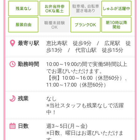
トでの社内外やり取り経験、見積
書・請求書作成などの数字を扱う
事務経験
OAスキル
【必須】Google Workspace（スプ
レッドシート・スライド等）の基
本操作、基本的なPC入力スキル、
SaaSツール実用経験
お仕事番号：100102798
10月スタート可【勘定科目の理
解でOK！実務はチェック中心】
かんたん経理＠恵比寿