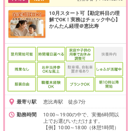
最寄り駅
恵比寿駅 徒歩10分 / 広尾駅
徒歩11分
勤務時間
10:00～19:00（休憩60分／実働8時
間）
残業
ありません。
日数
週5日（月～金）
※お休み相談も柔軟にご対応いただ
けます。
【在宅勤務について】
初日はPCの受け取りのため出社、
それ以降は基本リモート勤務が可
能です。
勤務期間
2026/09/01～長期
※8月・お盆休み明け・9月開始の相
談も可能です。
給与
時給2,200円 （通勤手当相当額含
む）
必要経験
【必須】金融、経営などビジネス
系または、BtoB向けSEOライティ
ング経験、納品先との折衝経験