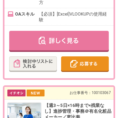
勤務期間
即日～長期
※9月開始や10月開始など開始日は
ご相談ください。
給与
時給2,000円(交通費全額支給)
必要経験
【必須】社外とのやり取りや調整
業務の経験
OAスキル
Excel：既存フォーマットへの入力
（関数を崩さず入力できればOK）
お仕事番号：100103066
＠恵比寿【週3～×16時退社可】
柔軟剤「ランドリン」開発企業で
英文使用の貿易事務