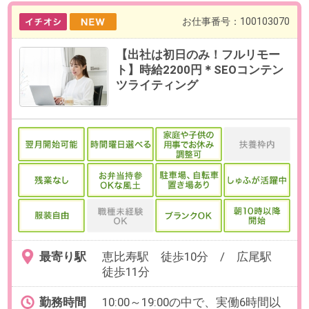
最寄り駅
恵比寿駅 徒歩10分 / 広尾駅
徒歩11分
勤務時間
10:00～19:00の中で、実働6時間以
上でお選びいただけます。
【例】10:00～17:00、10:00～
18:00（各休憩60分）など
残業
ありません。
日数
週4～5日（月～金）
※日数・曜日はお選びいただけま
す。
※お休み相談も柔軟にご対応可能で
す。
【在宅勤務について】初日はPCの
受け取りのため出社、以降は基本
的にリモート勤務が可能
勤務期間
2026/08/21～長期