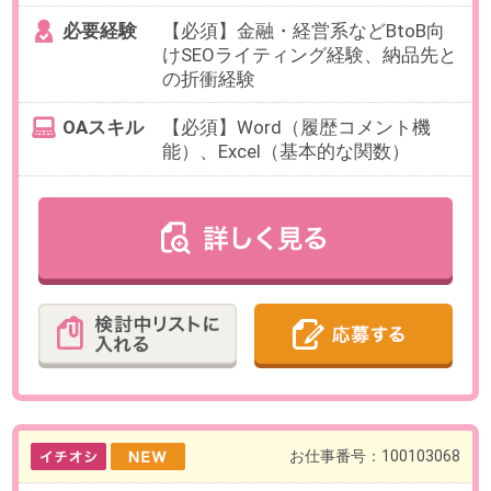
最寄り駅
恵比寿駅 徒歩8分 / 広尾駅 徒
歩13分 / 代官山駅 徒歩15分
勤務時間
10:00～19:00の間で実働5時間以上
でお選びいただけます。
【例】10:00～16:00(休憩60分）、
11:00～17:00（休憩60分）など
残業
なし
※当社スタッフも残業なしで活躍
中！
日数
週3～5日（月～金）
※日数・曜日をお選びいただけま
す。
※家庭事情などでの急なお休み相談
も柔軟です。
勤務期間
即日～長期