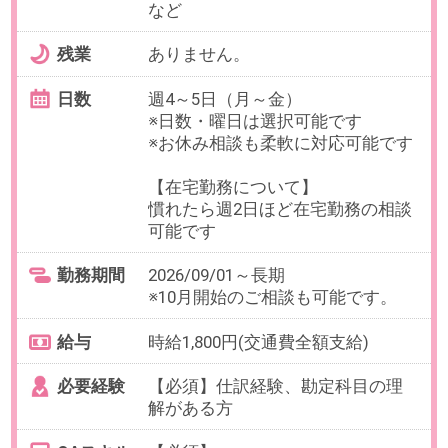
OAスキル
【必須】Word（履歴コメント機
能）、Excel（基本的な関数）
お仕事番号：100102822
【残業なし×週5日×時給1800円】
有名カフェ運営企業で経理・仕訳
チェック業務！