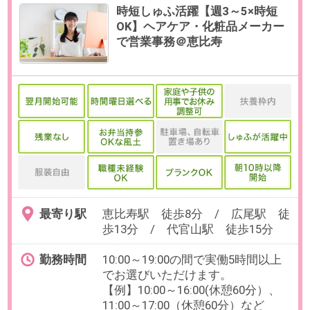
9月開始や10月開始も相談可能で
す。
給与
時給2,000円(交通費全額支給)
必要経験
【必須】Excelを使用しての事務経
験
【歓迎】化粧品や日用品が好きな
方
OAスキル
【必須】[Excel]VLOOKUPの使用経
験
お仕事番号：100103067
【週3～5日×16時まで×残業な
し】進捗管理・事務＠有名化粧品
メーカー／恵比寿