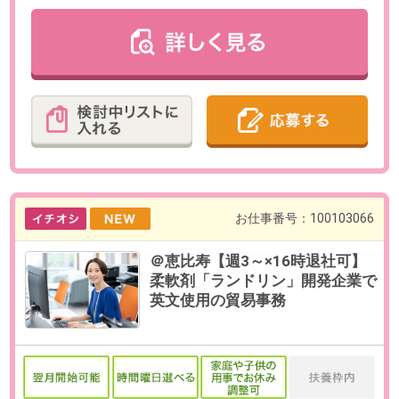
最寄り駅
広尾駅 徒歩5分 / 恵比寿駅 徒
歩15分
勤務時間
10:00～19:00（休憩60分／実働8時
間）
※18:00までの時短勤務要相談
※社員コアタイム11:00～16:00
残業
ありません。
日数
週4～5日（月～金）
※日数・曜日はお選びいただけま
す。
※お休み相談も柔軟にご対応いただ
けます。
勤務期間
即日～長期
※9月開始のご相談も可能です。
給与
時給1,800円(交通費全額支給)
必要経験
【必須】ビジネスメール・チャッ