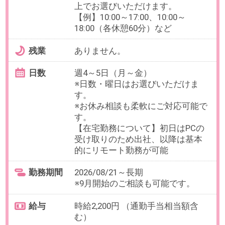
※9月開始のご相談も可能です。
給与
時給2,200円 （通勤手当相当額含
む）
必要経験
【必須】金融・経営系などBtoB向
けSEOライティング経験、納品先と
の折衝経験
OAスキル
【必須】Word（履歴コメント機
能）、Excel（基本的な関数）
お仕事番号：100103068
時短しゅふ活躍【週3～5×時短
OK】ヘアケア・化粧品メーカー
で営業事務＠恵比寿