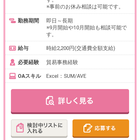
最寄り駅
恵比寿駅 徒歩7分
勤務時間
10:00～19:00の中で、実働6時間以
上でお選びいただけます。
【例】10:00～18:00（休憩1時間）
など
残業
ありません。
日数
週4～5日（月～金）
※日数・曜日は選択可能です
※お休み相談も柔軟に対応可能です
【在宅勤務について】
慣れたら週2日ほど在宅勤務の相談
可能です
勤務期間
2026/09/01～長期
※10月開始のご相談も可能です。
給与
時給1,800円(交通費全額支給)