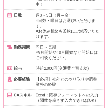
す。
給与
時給2,200円(交通費全額支給)
必要経験
貿易事務経験
OAスキル
Excel：SUM/AVE
お仕事番号：100103009
【TikTokなどSNSに特化した広告
代理店】週4でOK！請求書作成な
ど営業事務