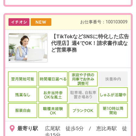
必要経験
【必須】仕訳経験、勘定科目の理
解がある方
OAスキル
【必須】
・Excel（SUM・AVERAGE関数）
・何かしらの会計ソフト使用経験
お仕事番号：100102770
【朝10時×残業なし】時給1900円
／土日メイン（18時退社）の問
合せ＆入力