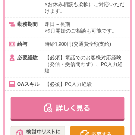
【例】9:00～16:00、10:00～
18:00（各休憩1時間）など
残業
ありません。
日数
週5日（月～金）
※お休み相談は柔軟なご対応あり。
【在宅勤務について】業務習得の
ため最初の1ヶ月は週2～3日程度出
社。その後の出社は週2回程度。
勤務期間
即日～長期
※8月開始のご相談も可能です。
給与
時給2,200円(交通費全額支給)
必要経験
【必須】従業員サポート業務経
験、経費精算承認業務経験
OAスキル
【必須】Googleスプレッドシー
ト、Googleドキュメントの基本操
作