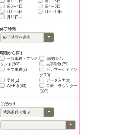
週1～2日
週2～3日
週3～4日
週4～5日
月1～5日
月6～10日
月11日～
終了時間
職種から探す
一般事務・アシス
経理(134)
タント(308)
人事労務(79)
英文事務(2)
テレマーケティン
グ(19)
受付(1)
データ入力(0)
WEB系(43)
営業・ラウンダー
(307)
こだわり