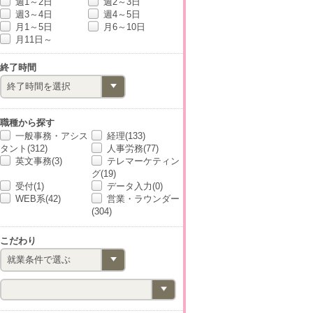
週1～2日
週2～3日
週3～4日
週4～5日
月1～5日
月6～10日
月11日～
終了時間
職種から探す
一般事務・アシス
経理(133)
タント(312)
人事労務(77)
英文事務(3)
テレマーケティン
グ(19)
受付(1)
データ入力(0)
WEB系(42)
営業・ラウンダー
(304)
こだわり