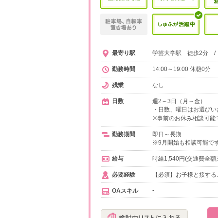
最寄り駅
学芸大学駅 徒歩2分 /
勤務時間
14:00～19:00 休憩0分
残業
なし
日数
週2～3日（月～金）
・日数、曜日はお選びい
※事前のお休み相談可能
勤務期間
即日～長期
※9月開始も相談可能で
給与
時給1,540円(交通費全額
必要経験
【必須】お子様と接する
-
OAスキル