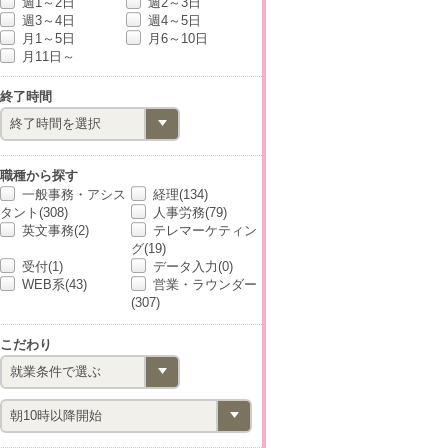
週1～2日
週2～3日
週3～4日
週4～5日
月1～5日
月6～10日
月11日～
終了時間
職種から探す
一般事務・アシス
経理(134)
タント(308)
人事労務(79)
英文事務(2)
テレマーケティン
グ(19)
受付(1)
データ入力(0)
WEB系(43)
営業・ラウンダー
(307)
こだわり