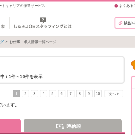
マートキャリアの派遣サービス
よくある
ング
>
お仕事・求人情報一覧ページ
中 / 1件～10件を表示
1
2
3
4
5
6
7
8
9
10
次へ
▶
ています。