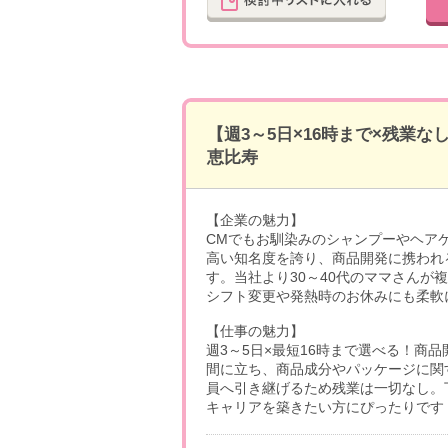
【週3～5日×16時まで×残業
恵比寿
【企業の魅力】
CMでもお馴染みのシャンプーやヘア
高い知名度を誇り、商品開発に携われ
す。当社より30～40代のママさん
シフト変更や発熱時のお休みにも柔軟
【仕事の魅力】
週3～5日×最短16時まで選べる！商
間に立ち、商品成分やパッケージに関
員へ引き継げるため残業は一切なし。
キャリアを築きたい方にぴったりです