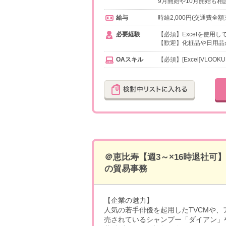
9月開始や10月開始も相
給与
時給2,000円(交通費全額
必要経験
【必須】Excelを使用
【歓迎】化粧品や日用品
OAスキル
【必須】[Excel]VLOO
＠恵比寿【週3～×16時退社
の貿易事務
【企業の魅力】
人気の若手俳優を起用したTVCMや
売されているシャンプー「ダイアン」