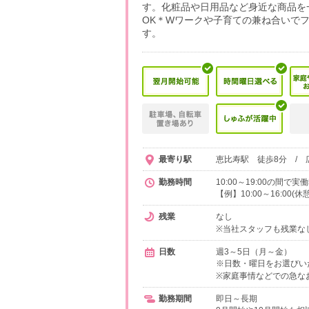
す。化粧品や日用品など身近な商品を
OK＊Wワークや子育ての兼ね合いで
す。
最寄り駅
恵比寿駅 徒歩8分 / 
勤務時間
10:00～19:00の間
【例】10:00～16:00(
残業
なし
※当社スタッフも残業な
日数
週3～5日（月～金）
※日数・曜日をお選びい
※家庭事情などでの急な
勤務期間
即日～長期