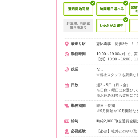
最寄り駅
恵比寿駅 徒歩8分 / 
勤務時間
10:00～19:00の中
【例】10:00～16:00、1
残業
なし
※当社スタッフも残業な
日数
週3～5日（月～金）
※日数・曜日はお選びい
※お休み相談も柔軟にご
勤務期間
即日～長期
※9月開始や10月開始
給与
時給2,000円(交通費全額
必要経験
【必須】社外とのやり取