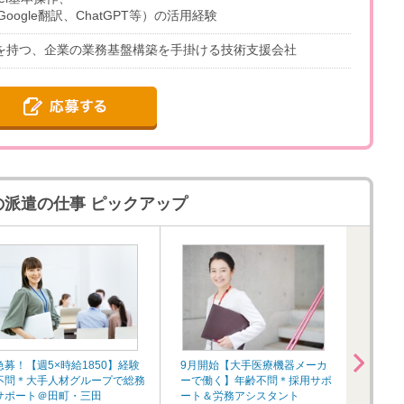
oogle翻訳、ChatGPT等）の活用経験
みを持つ、企業の業務基盤構築を手掛ける技術支援会社
派遣の仕事 ピックアップ
急募！【週5×時給1850】経験
9月開始【大手医療機器メーカ
【営業
不問＊大手人材グループで総務
ーで働く】年齢不問＊採用サポ
OK！
サポート＠田町・三田
ート＆労務アシスタント
サポー