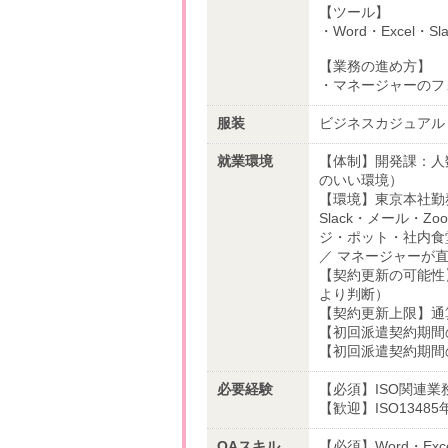
【ツール】
・Word・Excel・Sl
【業務の進め方】
・マネージャーのフ
服装
ビジネスカジュアル
就業環境
【体制】開発課：人
のいい環境）
【環境】東京本社勤
Slack・メール・
ジ・ポット・社内食堂
／ マネージャーが
【契約更新の可能性
より判断）
【契約更新上限】通
【初回派遣契約期間
【初回派遣契約期間
必要経験
【必須】ISO関連業
【歓迎】ISO1348
OAスキル
【必須】Word・Ex