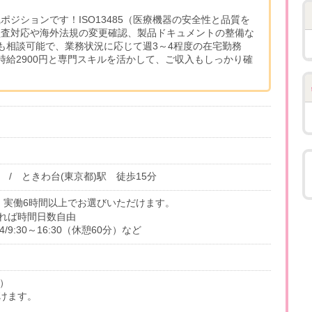
ジションです！ISO13485（医療機器の安全性と品質を
監査対応や海外法規の変更確認、製品ドキュメントの整備な
も相談可能で、業務状況に応じて週3～4程度の在宅勤務
時給2900円と専門スキルを活かして、ご収入もしっかり確
 / ときわ台(東京都)駅 徒歩15分
の中で、実働6時間以上でお選びいただけます。
あれば時間日数自由
9:30～16:30（休憩60分）など
金）
けます。