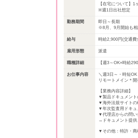
【在宅について】1
※週1日出社想定
勤務期間
即日～長期
※8月、9月開始も
給与
時給2,900円(交通
雇用形態
派遣
職種詳細
【週3～OK×時給29
お仕事内容
＼週3日～・時短O
リモートメイン＊開
【業務内容詳細】
▼製品ドキュメント
▼海外法規サイトの
▼年次監査用ドキュ
▼代理店からの問い
→ドキュメント提供
▼その他：特許・商