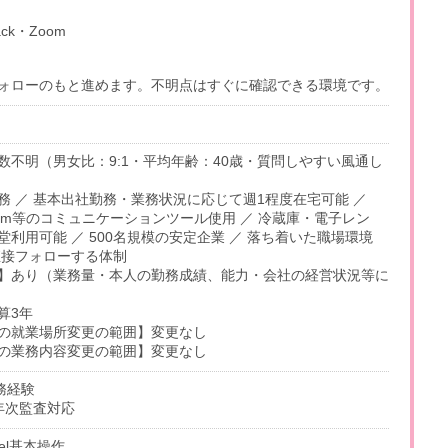
ack・Zoom
ォローのもと進めます。不明点はすぐに確認できる環境です。
数不明（男女比：9:1・平均年齢：40歳・質問しやすい風通し
務 ／ 基本出社勤務・業務状況に応じて週1程度在宅可能 ／
Zoom等のコミュニケーションツール使用 ／ 冷蔵庫・電子レン
利用可能 ／ 500名規模の安定企業 ／ 落ち着いた職場環境
直接フォローする体制
】あり（業務量・本人の勤務成績、能力・会社の経営状況等に
算3年
の就業場所変更の範囲】変更なし
の業務内容変更の範囲】変更なし
務経験
5年次監査対応
cel基本操作、