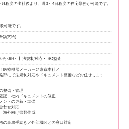
ヶ月程度の出社後より、週3～4日程度の在宅勤務が可能です。
相談可能です。
費全額支給)
00円×6H～】法規制対応・ISO監査
K！医療機器メーカー＠東京本社／
発部にて法規制対応やドキュメント整備などお任せします！
の整備・管理
確認、社内ドキュメントの修正
メントの更新・準備
合わせ対応
、海外向け書類作成
標の事務手続き／外部機関との窓口対応