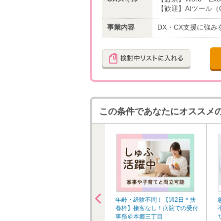
【歓迎】AIツール（G
事業内容
DX・CX支援に強
この条件であなたにオススメの
【未経験からOK！基本リモー
年齢・経験不問！【週2日＊扶
ト】週3＊新卒採用アシスタン
養枠】接客なし！病院での受付
ト＠金融教育スクール運営
事務＠本郷三丁目