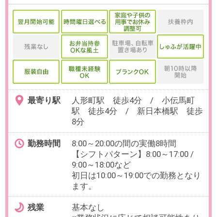
◀
▶
6
7
8
9
10
検索条件を変更する