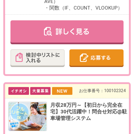
残業
基本的にありません。
※繁忙期に応じて相談の可能性があ
ります。
日数
週4～5日（月～金）
※日数・曜日はお選びいただけま
す。
※お休み相談も柔軟にご対応いただ
けます。
勤務期間
即日～長期
※お盆明け・9月開始のご相談も可
能です。
給与
時給1,800円 （交通費500円 / 日ま
で支給）
必要経験
【必須】損害保険会社での就業経
験
OAスキル
【必須】Excel（関数壊さずに入
力）
【歓迎】Excelでのフォーマット作
成・関数設定