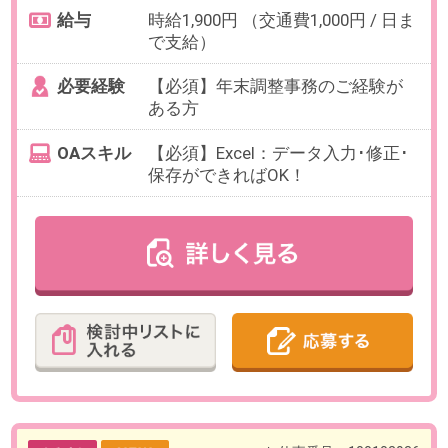
日数
週3～5日（月～金）
※日数・曜日はお選びいただけま
す。
勤務期間
2026年9月1日～9月30日までの期間
限定
給与
時給1,900円(交通費全額支給)
必要経験
【必須】Excelを使用した事務経験
【歓迎】契約書のチェックを含む
事務経験
OAスキル
【必須】Excelでの以下の操作経験
・データ入力/セルの書式設定罫線
・表作成/四則演算/関数（SUM、
AVE）
・関数（IF、COUNT、VLOOKUP）