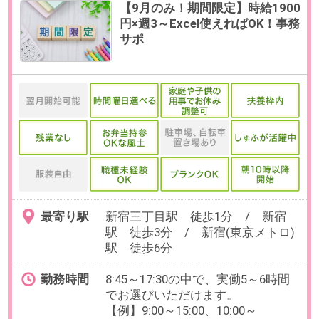
能です。
残業
ありません。
日数
週4～5日（月～金）
※日数・曜日の選択可能
※お休み相談も柔軟にご対応いただ
けます。
【在宅勤務について】就業開始か
ら1ヶ月後を目安に、週2～3日程度
の在宅勤務が可能です。
勤務期間
即日～長期
※8月開始のご相談も可能です。
給与
時給1,900円（交通費全額支給）
必要経験
【必須】校正または原稿チェック
経験
【歓迎】
広告業界での就業経験
OAスキル
-