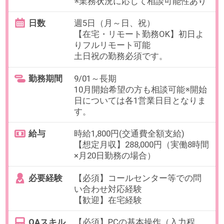
無料会員登録
｜
利用規約
｜
プライバシーポリシー
｜
よくあるご質問
｜
企業情報
｜
サイトマップ
｜
推奨環境
ビースタイル スマートキャリアへのご意見・ご要望・ご指
摘
企業様はこちら
© 2020 b-style smartcareer Inc.