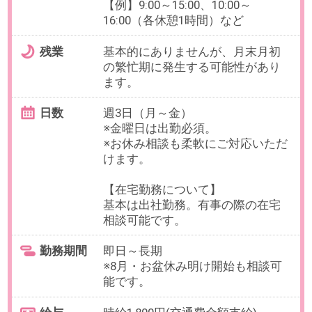
※業務状況に応じて相談可能性あり
日数
週5日（月～日、祝）
【在宅・リモート勤務OK】初日よ
りフルリモート可能
土日祝の勤務必須です。
勤務期間
9/01～長期
10月開始希望の方も相談可能※開始
日については各1営業日目となりま
す。
給与
時給1,800円(交通費全額支給)
【想定月収】288,000円（実働8時間
×月20日勤務の場合）
必要経験
【必須】コールセンター等での問
い合わせ対応経験
【歓迎】在宅経験
OAスキル
【必須】PCの基本操作（入力程
度）