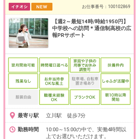
お仕事番号：100103011
9月【出社は1日のみ！週4日在宅
OK＠渋谷】デジタルマーケティ
ング企業で営業事務
最寄り駅
渋谷駅 徒歩10分谷エリアでお探
しの方にもおすすめです！
勤務時間
9:30～19:00の中で、実働6時間以上
でお選びいただけます。
【例】9:30～16:30、10:00～
17:00（各休憩60分）など
残業
ありません。