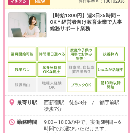
お仕事番号：100102324
月収28万円～【初日から完全在
宅】30代活躍中！問合せ対応@駐
車場管理システム
最寄り駅
人形町駅 徒歩4分 / 小伝馬町
駅 徒歩4分 / 新日本橋駅 徒歩
8分
勤務時間
8:00～20:00の間の実働8時間
【シフトパターン】8:00～17:00 /
9:00～18:00など
初日は10:00～19:00での勤務となり
ます。
残業
基本なし