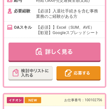
お仕事番号：100102413
半在宅・時短OK！広告の原稿チ
ェック・校正業務＠マーケ企業
【当社スタッフ活躍！】
最寄り駅
品川駅 徒歩5分 / 北品川駅 徒
歩8分
勤務時間
9:30～18:30の中で、実働6時間以上
でお選びいただけます。
【例】10:00～17:00、9:30～
16:30（各休憩1時間）など
※中抜けや早退など、柔軟に相談可