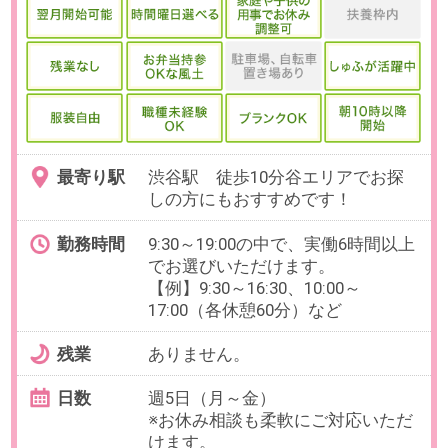
残業
ありません。
日数
週5日（月～金）
※お休み相談も柔軟にご対応いただ
けます。
勤務期間
2026/11/11～2026/12/11
給与
時給1,900円 （交通費1,000円 / 日ま
で支給）
必要経験
【必須】年末調整事務のご経験が
ある方
OAスキル
【必須】Excel：データ入力･修正･
保存ができればOK！