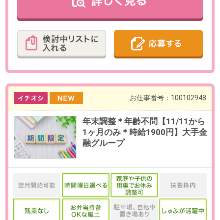
※金曜日は出勤必須。
※お休み相談も柔軟にご対応いただ
けます。
【在宅勤務について】
基本は出社勤務。有事の際の在宅
相談可能です。
勤務期間
即日～長期
※8月・お盆休み明け開始も相談可
能です。
給与
時給1,800円(交通費全額支給)
必要経験
【必須】入退社手続きを含む事務
業務のご経験がある方
OAスキル
【必須】】Excel（SUM、AVE）
【歓迎】Googleスプレッドシート