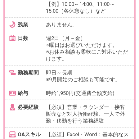
日数
週5日（月～金）
※お休み相談も柔軟にご対応いただ
けます。
【在宅勤務について】業務開始2週
間を目処に週1～2日の在宅勤務が
可能、最終的に最大週4日まで在宅
相談が可能です。
勤務期間
即日～長期
※9月開始のご相談も可能です。
給与
時給1,750円(交通費全額支給)
必要経験
【必須】クライアント対応経験、
Excel・Googleスプレッドシートの
業務使用経験
OAスキル
【必須】Excel：SUM/AVE 仕組み
理解できていればOK、Googleスプ
レッドシート使用経験