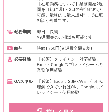
お仕事番号：100102936
【時給1800円】週3日×5時間～
OK＊経営者向け教育企業で人事
総務サポート業務
最寄り駅
西新宿駅 徒歩3分 / 都庁前駅
徒歩7分
勤務時間
9:00～18:00の中で、実働5時間～6
時間でお選びいただけます。
【例】9:00～15:00、10:00～
16:00（各休憩1時間）など
残業
基本的にありませんが、月末月初
の繁忙期に発生する可能性があり
ます。
日数
週3日（月～金）