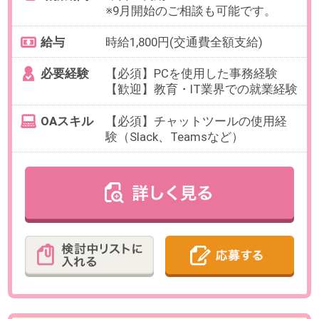
【例】10:00～14:00、11:00～
15:00（各休憩なし）など
残業
ありません。
日数
週2日（月～金）
※曜日はお選びいただけます。
※お休み相談も柔軟にご対応いただ
けます。
勤務期間
即日～長期
※9月開始のご相談も可能です。
給与
時給1,950円(交通費全額支給)
必要経験
【必須】営業・ラウンダー・接客
販売など対人折衝経験、一人で外
勤・移動を行う業務経験
OAスキル
【必須】Excel・Word：基本的なス
キル（入力程度）があればOK