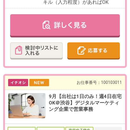
お仕事番号：100102948
年末調整＊年齢不問【11/11から
1ヶ月のみ＊時給1900円】大手金
融グループ
最寄り駅
六本木一丁目駅 徒歩5分 / 神谷
町駅 徒歩9分 / 六本木駅 徒歩
11分
勤務時間
9:00～17:45の中で、実働7時間以上
でお選びいただけます。
【例】9:00～17:00、9:45～
17:45（各休憩60分）など