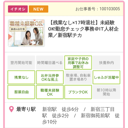
最寄り駅
新宿駅 徒歩6分 / 新宿三丁目
駅 徒歩2分 / 新宿御苑前駅 徒
歩10分
勤務時間
9:00～17:00（休憩60分／実働7時
間）
残業
ありません。
日数
週5日（月～金）
※お休み相談も柔軟にご対応いただ
けます。
勤務期間
2026/10/01～長期
※開始日は柔軟にご相談可能です。
給与
時給1,700円(交通費全額支給)
必要経験
【必須】PCを使った事務経験をお
持ちの方