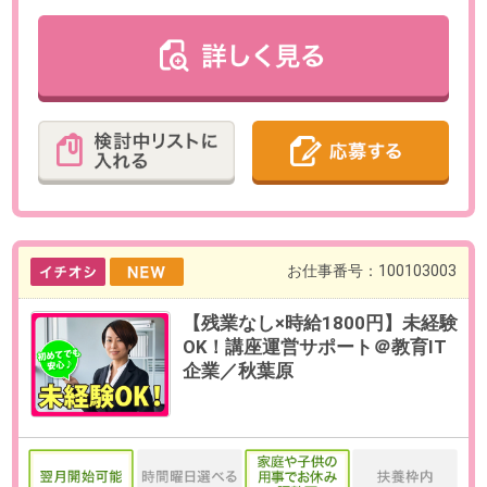
最寄り駅
秋葉原駅 徒歩6分 / 御徒町駅
徒歩6分 / 末広町(東京都)駅 徒
歩3分
勤務時間
9:00～18:00（休憩60分／実働8時
間）
残業
ありません。
日数
週5日（月～金）
※お休み相談も柔軟にご対応いただ
けます。
勤務期間
即日～長期
※9月開始のご相談も可能です。
給与
時給1,800円(交通費全額支給)
必要経験
【必須】PCを使用した事務経験
【歓迎】教育・IT業界での就業経験
OAスキル
【必須】チャットツールの使用経
験（Slack、Teamsなど）