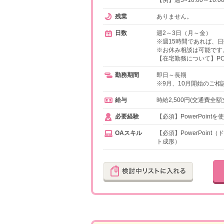
【例】週3×10:00～16:
残業
ありません。
日数
週2～3日（月～金）
※週15時間であれば、
※お休み相談は可能です
【在宅勤務について】P
勤務期間
即日～長期
※9月、10月開始のご相
給与
時給2,500円(交通費全額
必要経験
【必須】PowerPoin
OAスキル
【必須】PowerPoin
ト成形）