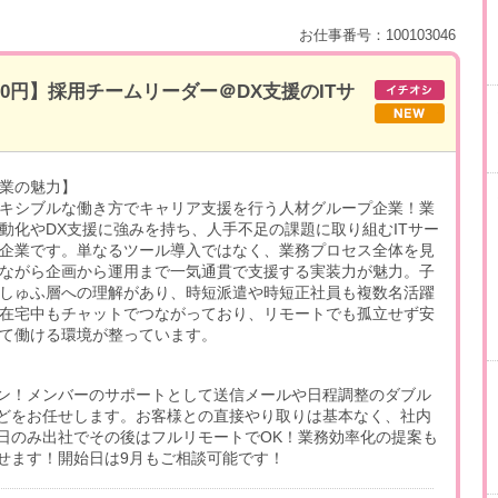
お仕事番号：100103046
00円】採用チームリーダー＠DX支援のITサ
業の魅力】
キシブルな働き方でキャリア支援を行う人材グループ企業！業
動化やDX支援に強みを持ち、人手不足の課題に取り組むITサー
企業です。単なるツール導入ではなく、業務プロセス全体を見
ながら企画から運用まで一気通貫で支援する実装力が魅力。子
しゅふ層への理解があり、時短派遣や時短正社員も複数名活躍
在宅中もチャットでつながっており、リモートでも孤立せず安
て働ける環境が整っています。
ン！メンバーのサポートとして送信メールや日程調整のダブル
どをお任せします。お客様との直接やり取りは基本なく、社内
日のみ出社でその後はフルリモートでOK！業務効率化の提案も
せます！開始日は9月もご相談可能です！