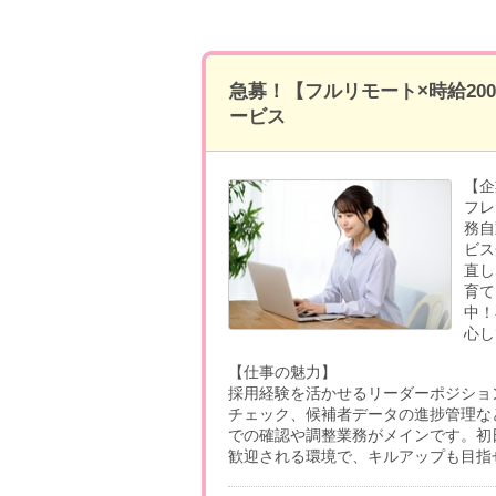
急募！【フルリモート×時給20
ービス
【企
フレ
務自
ビス
直し
育て
中！
心し
【仕事の魅力】
採用経験を活かせるリーダーポジショ
チェック、候補者データの進捗管理な
での確認や調整業務がメインです。初
歓迎される環境で、キルアップも目指