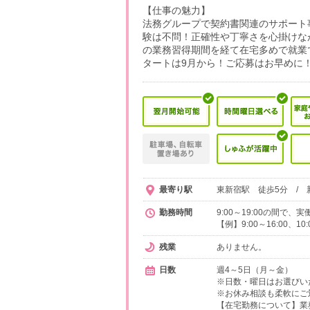
【仕事の魅力】
法務グループで契約書関連のサポート
験は不問！正確性や丁寧さを心掛けな
の業務習得期間を経て在宅多めで就業
タートは9月から！ご応募はお早めに
最寄り駅
東新宿駅 徒歩5分 / 
勤務時間
9:00～19:00の間で
【例】9:00～16:00、1
残業
ありません。
日数
週4～5日（月～金）
※日数・曜日はお選びい
※お休み相談も柔軟にご
【在宅勤務について】業