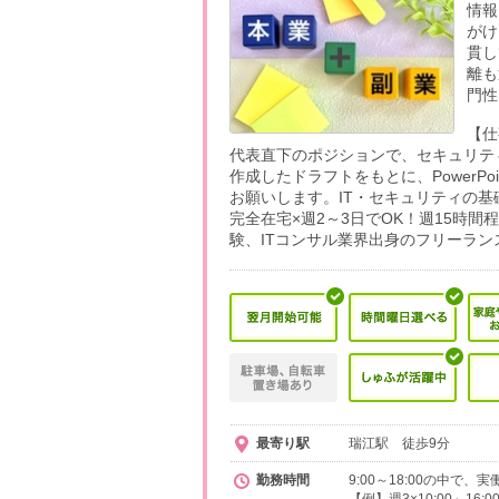
情報
がけ
貫し
離も
門性
【仕
代表直下のポジションで、セキュリテ
作成したドラフトをもとに、PowerPo
お願いします。IT・セキュリティの
完全在宅×週2～3日でOK！週15時
験、ITコンサル業界出身のフリーラ
最寄り駅
瑞江駅 徒歩9分
勤務時間
9:00～18:00の中で