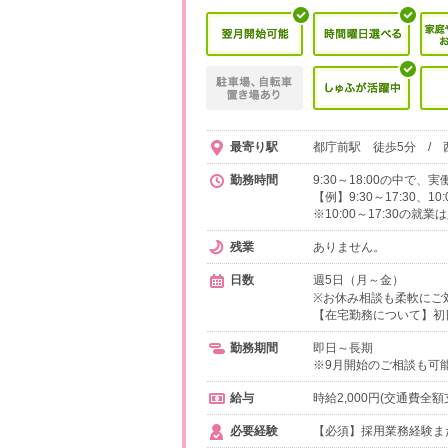
最寄り駅
都庁前駅 徒歩5分 / 
勤務時間
9:30～18:00の中で
【例】9:30～17:30、1
※10:00～17:30の就
残業
ありません。
日数
週5日（月～金）
※お休み相談も柔軟にご
【在宅勤務について】初
勤務期間
即日～長期
※9月開始のご相談も可
給与
時給2,000円(交通費全額
必要経験
【必須】採用業務経験ま