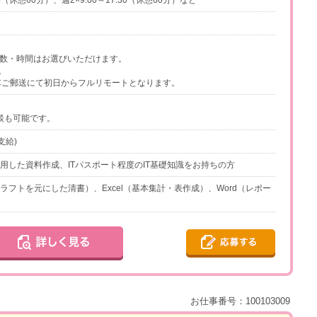
00（休憩60分）、週2×9:00～17:30（休憩60分）など
日数・時間はお選びいただけます。
。
Cご郵送にて初日からフルリモートとなります。
談も可能です。
支給)
tを使用した資料作成、ITパスポート程度のIT基礎知識をお持ちの方
t（ドラフトを元にした清書）、Excel（基本集計・表作成）、Word（レポー
お仕事番号：100103009