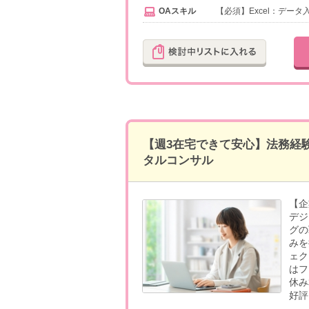
OAスキル
【必須】Excel：データ
【週3在宅できて安心】法務経
タルコンサル
【企
デジ
グの
みを
ェク
はフ
休み
好評