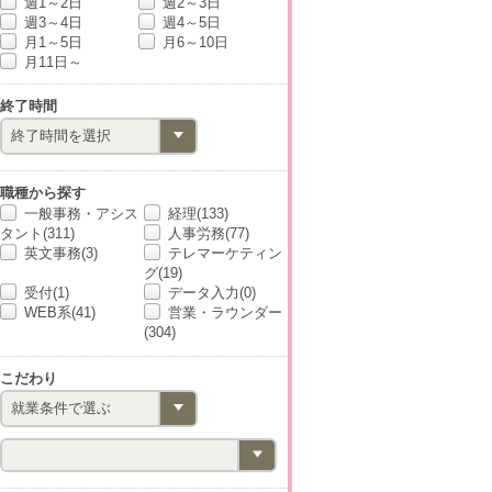
週1～2日
週2～3日
週3～4日
週4～5日
月1～5日
月6～10日
月11日～
終了時間
職種から探す
一般事務・アシス
経理(133)
タント(311)
人事労務(77)
英文事務(3)
テレマーケティン
グ(19)
受付(1)
データ入力(0)
WEB系(41)
営業・ラウンダー
(304)
こだわり