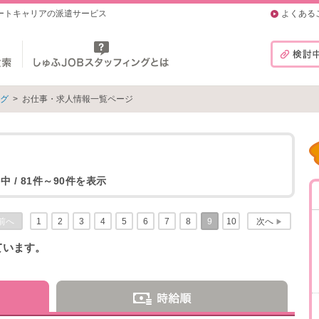
マートキャリアの派遣サービス
よくある
ング
>
お仕事・求人情報一覧ページ
中 / 81件～90件を表示
前へ
1
2
3
4
5
6
7
8
9
10
次へ
▶
ています。