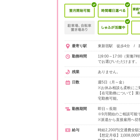
最寄り駅
東新宿駅 徒歩4分 / 
勤務時間
1)9:00～17:00（実
でお選びいただけます。
残業
ありません。
日数
週5日（月～金）
※お休み相談も柔軟にご
【在宅勤務について】業
宅勤務可能。
勤務期間
即日～長期
※9月開始のご相談可能
※派遣から直接雇用へ切
給与
時給2,200円(交通費全額
【想定月収】1)308,00