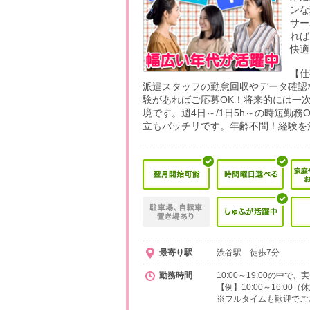
ンな
サー
れば
快適
【仕
派遣スタッフの勤怠回収やデータ確認
験があればご応募OK！将来的には一
境です。週4日～/1日5h～の時短勤
立もバッチリです。年齢不問！経験を
最寄り駅
渋谷駅 徒歩7分
勤務時間
10:00～19:00の中
【例】10:00～16:00
※フルタイムも歓迎でご