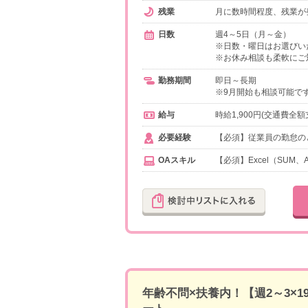
残業
月に数時間程度、残業が
日数
週4～5日（月～金）
※日数・曜日はお選びい
※お休み相談も柔軟にご
勤務期間
即日～長期
※9月開始も相談可能で
給与
時給1,900円(交通費全額
必要経験
【必須】従業員の勤怠の
OAスキル
【必須】Excel（SUM、
年齢不問×扶養内！【週2～3×