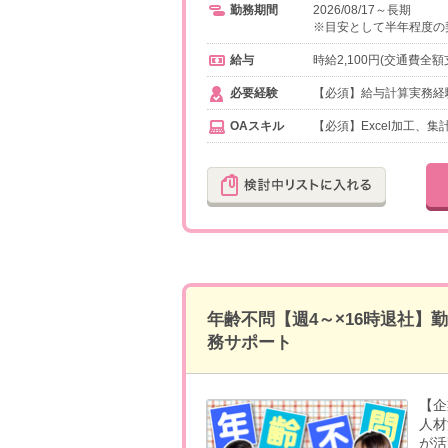
勤務期間
2026/08/17～長期
※目安として半年程度の
給与
時給2,100円(交通費全額
必要経験
【必須】給与計算実務経
OAスキル
【必須】Excel加工、集
年齢不問【週4～×16時退社】
務サポート
【企
人材
が活