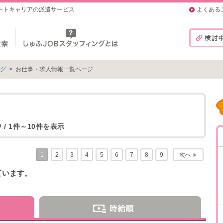
マートキャリアの派遣サービス
よくある
ング
>
お仕事・求人情報一覧ページ
 / 1件～10件を表示
1
2
3
4
5
6
7
8
9
次へ
▶
ています。