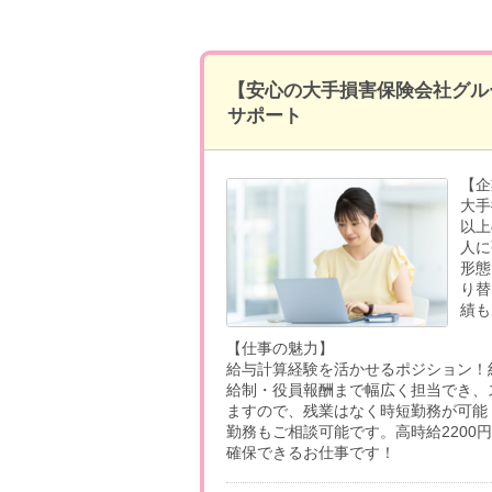
【安心の大手損害保険会社グル
サポート
【企
大手
以上
人に
形態
り替
績も
【仕事の魅力】
給与計算経験を活かせるポジション！約
給制・役員報酬まで幅広く担当でき、
ますので、残業はなく時短勤務が可能
勤務もご相談可能です。高時給2200
確保できるお仕事です！