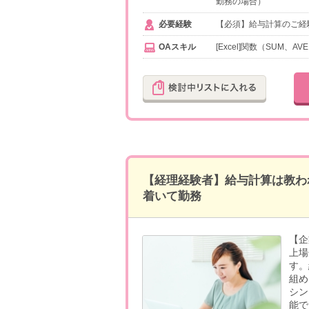
勤務の場合）
必要経験
【必須】給与計算のご経
OAスキル
[Excel]関数（SUM、AV
【経理経験者】給与計算は教わ
着いて勤務
【企
上場
す。
組め
シン
能で