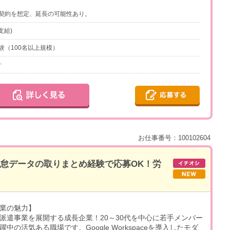
契約を想定、延長の可能性あり。
支給)
験（100名以上規模）
計
お仕事番号：100102604
勤怠データの取りまとめ経験で応募OK！労
業の魅力】
派遣事業を展開する成長企業！20～30代を中心に若手メンバー
躍中の活気ある職場です。Google Workspaceを導入したモダ