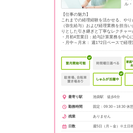
ル・
【仕事の魅力】
これまでの経理経験を活かせる、やりが
（弥生給与）および経理業務を担当い
りとした引き継ぎと丁寧なレクチャー
・月初4営業日：給与計算業務を中心
・月中～月末： 週1?2日ペースで経
最寄り駅
池袋駅 徒歩6分
勤務時間
固定：09:30～18:30 
残業
ありません
日数
週5日（月～金）※土日