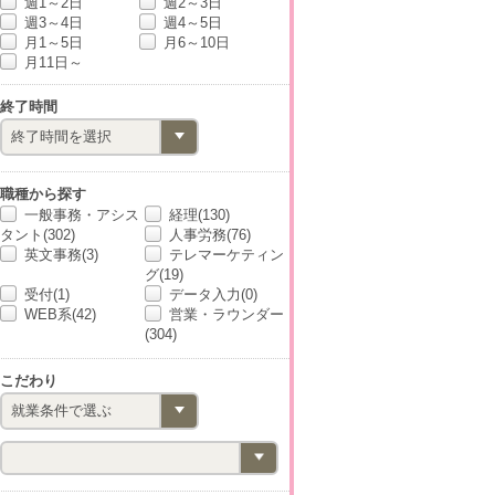
週1～2日
週2～3日
週3～4日
週4～5日
月1～5日
月6～10日
月11日～
終了時間
職種から探す
一般事務・アシス
経理(130)
タント(302)
人事労務(76)
英文事務(3)
テレマーケティン
グ(19)
受付(1)
データ入力(0)
WEB系(42)
営業・ラウンダー
(304)
こだわり