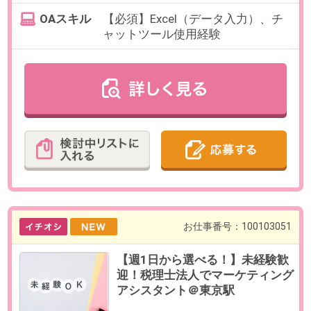
最寄り駅
桜木町駅 バス30分 / 馬車道
駅 バス30分
勤務時間
9:30～16:00の間で4時間半以上でお
選びいただけます。
【例】10:00～16:00（休憩60分）、
9:30～15:00（休憩60分）など
※休憩取得必須：12:00～13:00
残業
なし
日数
週3日（月～金）
※曜日はお選びいただけます。
勤務期間
即日～長期
※9月開始の相談可能
給与
時給1,700円(交通費全額支給)