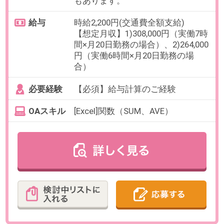
必要経験
【必須】何かしらの事務経験、業
務でのチャットツール使用経験
OAスキル
【必須】Excel（データ入力）、
Googleスプレッドシート、チャッ
トツール使用経験（slack、teams
など）
【歓迎】Googleアプリ全般（Gmail
等）
お仕事番号：100102943
9月【基本リモート＊週4～】米
国ビザの申請代行業を行う企業で
経理・総務サポート