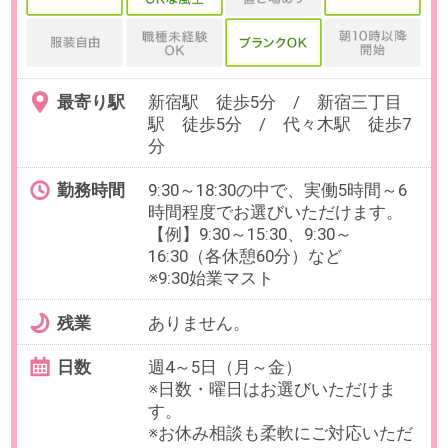
最寄り駅
本蓮沼駅 徒歩10分 / ときわ台
(東京都)駅 徒歩15分
勤務時間
8:30～17:15の中で、実働6時間以上
でお選びいただけます。
※週20時間以上であれば時間日数自
由
【例】週21時間：週4/9:30～
16:30（休憩60分）など
残業
ありません。
日数
週3日～5日（月～金）
曜日をお選びいただけます。
【在宅について】1ヶ月程度の出社
後より、週3～4日程度の在宅勤務
が可能です。
※週1日出社想定
勤務期間
即日～長期
※8月、9月開始も相談可能です。
給与
時給2,900円(交通費全額支給)