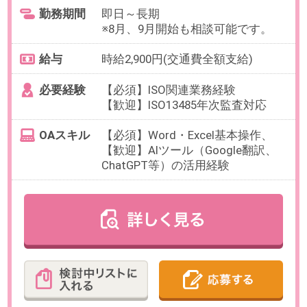
最寄り駅
青砥駅 徒歩10分
勤務時間
9:00～17:30（休憩60分／実働7時間
30分）
※11:30～14:30の間でシフト制3交代
残業
ありません。
※対応いただける方にはお願いする
可能性があります。
日数
週5日（月～金）
※お休み相談も柔軟にご対応いただ
けます。
勤務期間
即日～長期
※9月開始のご相談も可能です。
給与
時給1,650円(交通費全額支給)
【想定月収】247,500円（実働7時間