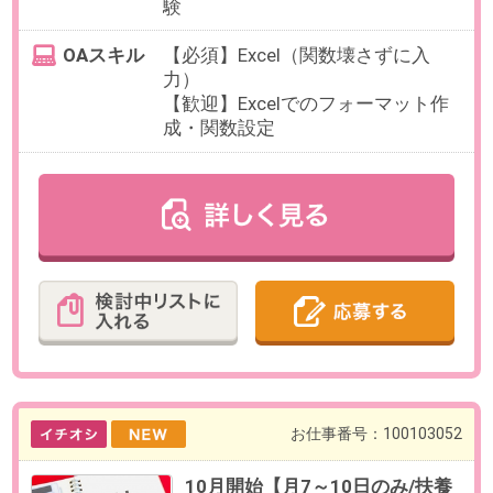
最寄り駅
虎ノ門ヒルズ駅 徒歩5分
勤務時間
10:00～17:00の中で、実働5時間以
上でお選びいただけます。
【例】10:00～16:00（休憩60分）、
10:00～15:00（休憩なし）など
残業
ありません。
日数
月7～10日（月～金）
※月初4営業日（土日祝除く）＋月
中～月末週1～2日
曜日・時間は事前相談のうえ決定
【例】10/1、2、5，6の4営業日＋
月中以降は週1～2日
勤務期間
2026/10/01～長期
※開始日はご相談ください。
給与
時給1,850円(交通費全額支給)