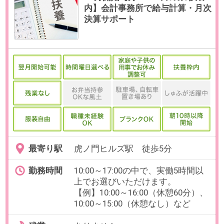
必要経験
【必須】経理補助の実務経験
OAスキル
【必須】Word・Excel（一般事務レ
ベル／基本的な関数程度）
お仕事番号：100102963
9月【週4～時短OK！社内ITヘル
プデスク】時給2100円＊大手不
動産会社＠新宿