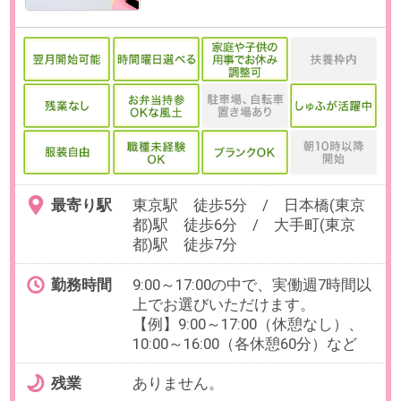
必要経験
【必須】データ入力の経験（タッ
チタイピングができる方）
OAスキル
【必須】Excel（簡単なデータ入
力）
お仕事番号：100102581
完全在宅【週2～5×4h】コミュニ
ケーション力活かせる/オンライ
ンスクール面談