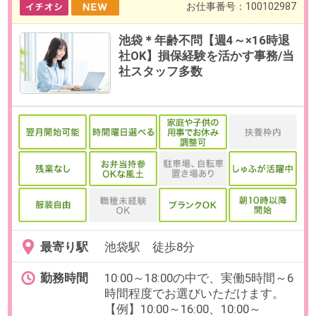
最寄り駅
池袋駅 徒歩8分
勤務時間
10:00～18:00の中で、実働5時間～6
時間程度でお選びいただけます。
【例】10:00～16:00、10:00～
17:00（各休憩1時間）など
残業
基本的にありません。
※繁忙期に応じて相談の可能性があ
ります。
日数
週4～5日（月～金）
※日数・曜日はお選びいただけま
す。
※お休み相談も柔軟にご対応いただ
けます。
勤務期間
即日～長期
※お盆明け・9月開始のご相談も可
能です。