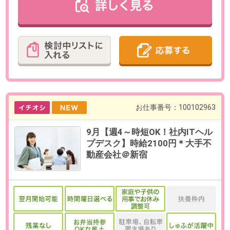
グ経験、またはITヘルプデスク・IT
サポートの経験
OAスキル
【必須】Windows基本操作、メー
ル（Outlook/Teams等のチャット
ツール）操作
お仕事番号：100101970
時給2900円【リモートメイン＊
週1出社でOK】週3日～老舗メー
カーで法規制対応