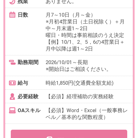
最寄り駅
新宿駅 徒歩5分 / 新宿三丁目
駅 徒歩5分 / 代々木駅 徒歩7
分
勤務時間
9:30～18:30の中で、実働5時間～6
時間程度でお選びいただけます。
【例】9:30～15:30、9:30～
16:30（各休憩60分）など
※9:30始業マスト
残業
ありません。
日数
週4～5日（月～金）
※日数・曜日はお選びいただけま
す。
※お休み相談も柔軟にご対応いただ
けます。
勤務期間
即日～長期
※9月開始のご相談も可能です。
給与
時給2,100円(交通費全額支給)
必要経験
【必須】PCやスマホのキッティン