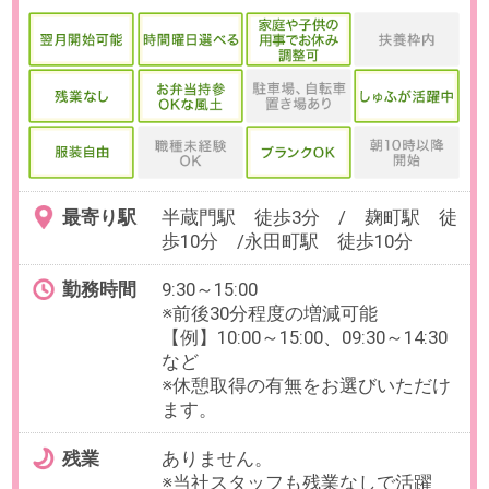
検索条件を変更する
無料会員登録
｜
利用規約
｜
プライバシーポリシー
｜
よくあるご質問
｜
企業情報
｜
サイトマップ
｜
推奨環境
ビースタイル スマートキャリアへのご意見・ご要望・ご指
摘
企業様はこちら
© 2020 b-style smartcareer Inc.