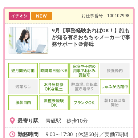
最寄り駅
半蔵門駅 徒歩3分 / 麹町駅 徒
歩10分 /永田町駅 徒歩10分
勤務時間
9:30～15:00
※前後30分程度の増減可能
【例】10:00～15:00、09:30～14:30
など
※休憩取得の有無をお選びいただけ
ます。
残業
ありません。
※当社スタッフも残業なしで活躍
中！
日数
週4～5日（月～金）【在宅】初日
は出社、その後から基本リモート
でご就業いただけます。
※月2回程度出社あり（月初5～9日
の間で1日／月末25日以降で1日）