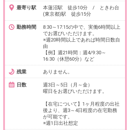
もあります。
給与
時給2,200円(交通費全額支給)
【想定月収】1)308,000円（実働7時
間×月20日勤務の場合）、2)264,000
円（実働6時間×月20日勤務の場
合）
必要経験
【必須】給与計算のご経験
OAスキル
[Excel]関数（SUM、AVE）
お仕事番号：100102998
9月【事務経験あればOK！】誰も
が知る有名おもちゃメーカーで事
務サポート＠青砥