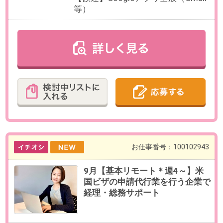
必要経験
【必須】営業等の商談経験または
人事等の面談経験のいずれか＆顧
客対応経験（業界・職種不問）
OAスキル
【必須】PC入力
【歓迎】オンライン会議ツール
（Zoom、Teams、GoogleMeetな
ど）、チャットツール（Slack・
Chatworks・Teamsなど）
◀
▶
1
2
3
4
5