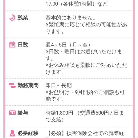
給与
時給1,800円 （交通費500円 / 日ま
で支給）
必要経験
【必須】損害保険会社での就業経
験
OAスキル
【必須】Excel（関数壊さずに入
力）
【歓迎】Excelでのフォーマット作
成・関数設定
お仕事番号：100103052
10月開始【月7～10日のみ/扶養
内】会計事務所で給与計算・月次
決算サポート