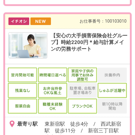
30分×月20日勤務の場合）
必要経験
【必須】PCを使った事務経験、社
内外とのメール・チャット対応
OAスキル
【必須】Excel（データ入力）、チ
ャットツール使用経験
お仕事番号：100103051
【週1日から選べる！】未経験歓
迎！税理士法人でマーケティング
アシスタント＠東京駅