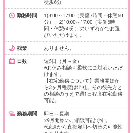
最寄り駅
東京駅 徒歩5分 / 日本橋(東京
都)駅 徒歩6分 / 大手町(東京
都)駅 徒歩7分
勤務時間
9:00～17:00の中で、実働週7時間以
上でお選びいただけます。
【例】9:00～17:00（休憩なし）、
10:00～16:00（各休憩60分）など
残業
ありません。
日数
週1～5日（月～金）
・週5日勤務：1日 3～4時間
・週4日勤務：1日 3～5時間
・週3日勤務：1日 5～6時間
・週1～2日勤務：1日 7時間（6時間
以上は休憩有）
勤務期間
即日～長期
※開始日はご相談ください。
給与
時給1,700円(交通費全額支給)