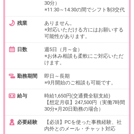
勤務期間
即日～長期
※9月開始も相談可能です。
給与
時給1,800円(交通費全額支給)
必要経験
【必須】入出金管理などのバック
オフィス経験
OAスキル
【必須】Excel（SUM/AVEなど基本
的な操作ができればOK）
【歓迎】Google Workspace使用経
験
お仕事番号：100102930
【横浜エリアでお探しの方に】週
3×時短のかんたんデータ入力＠横
浜拠点の運輸会社