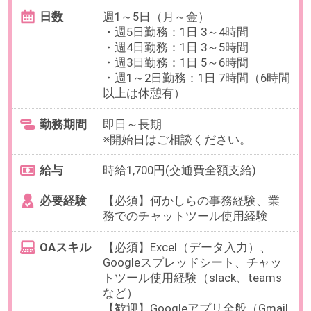
最寄り駅
田町(東京都)駅 徒歩5分 / 三田
(東京都)駅 徒歩8分
勤務時間
平日：8:30～12:30（休憩なし）
土日祝：時間指定はございません
のでご希望の勤務時間をご相談く
ださい。
残業
なし
当社スタッフも残業なしで活躍
中！
日数
週2～5日（月～祝）
土日いづれかの勤務必須
【在宅】就業初日のみ出社、その
後完全在宅勤務（業務によって出
社有）
勤務期間
即日～長期
9月開始など相談可能です。
給与
時給2,350円(交通費全額支給)