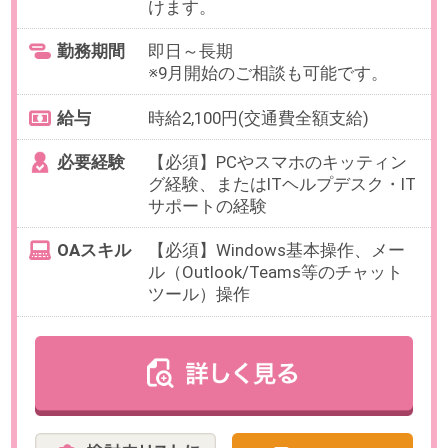
必要経験
【必須】ISO関連業務経験
【歓迎】ISO13485年次監査対応
OAスキル
【必須】Word・Excel基本操作、
【歓迎】AIツール（Google翻訳、
ChatGPT等）の活用経験
お仕事番号：100103010
【安心の大手損害保険会社グルー
プ】時給2200円＊給与計算メイ
ンの労務サポート