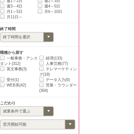
週1～2日
週2～3日
週3～4日
週4～5日
月1～5日
月6～10日
月11日～
終了時間
職種から探す
一般事務・アシス
経理(133)
タント(312)
人事労務(77)
英文事務(3)
テレマーケティン
グ(19)
受付(1)
データ入力(0)
WEB系(42)
営業・ラウンダー
(304)
こだわり