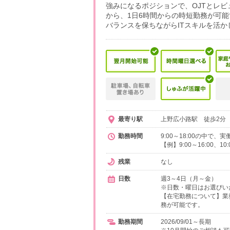
強みになるポジションで、OJTとレ
から、1日6時間からの時短勤務が可
バランスを保ちながらITスキルを活か
最寄り駅
上野広小路駅 徒歩2分 
勤務時間
9:00～18:00の中で
【例】9:00～16:00、1
残業
なし
日数
週3～4日（月～金）
※日数・曜日はお選びい
【在宅勤務について】業
務が可能です。
勤務期間
2026/09/01～長期