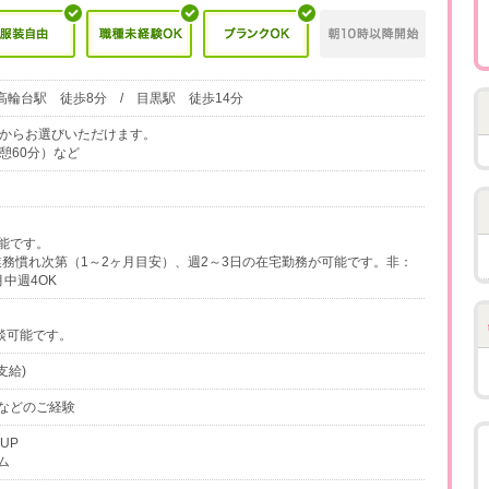
高輪台駅 徒歩8分 / 目黒駅 徒歩14分
6時間からお選びいただけます。
（休憩60分）など
能です。
業務慣れ次第（1～2ヶ月目安）、週2～3日の在宅勤務が可能です。非：
中週4OK
談可能です。
支給)
などのご経験
KUP
ム