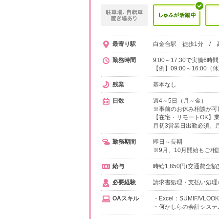
最寄り駅
白金台駅 徒歩1分 / 
勤務時間
9:00～17:30で実働
【例】09:00～16:00
残業
基本なし
日数
週4～5日（月～金）
※事前のお休み相談が可
【在宅・リモートOK】
月初3営業日出勤必須。月
勤務期間
即日～長期
※9月、10月開始もご相
給与
時給1,850円(交通費全額
必要経験
請求書処理・支払い処理
OAスキル
・Excel：SUMIF/VLOO
・何かしらの会計システ