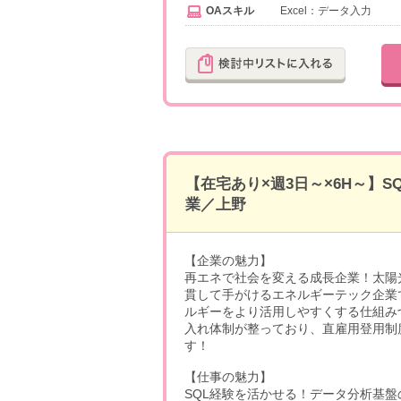
OAスキル
Excel：データ入力
【在宅あり×週3日～×6H～】
業／上野
【企業の魅力】
再エネで社会を変える成長企業！太陽
貫して手がけるエネルギーテック企業
ルギーをより活用しやすくする仕組み
入れ体制が整っており、直雇用登用制
す！
【仕事の魅力】
SQL経験を活かせる！データ分析基