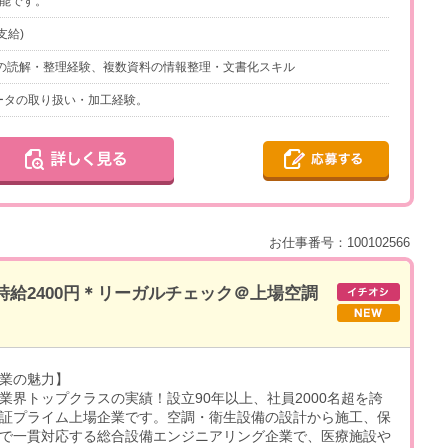
可能です。
支給)
トの読解・整理経験、複数資料の情報整理・文書化スキル
Vデータの取り扱い・加工経験。
お仕事番号：100102566
時給2400円＊リーガルチェック＠上場空調
業の魅力】
業界トップクラスの実績！設立90年以上、社員2000名超を誇
証プライム上場企業です。空調・衛生設備の設計から施工、保
で一貫対応する総合設備エンジニアリング企業で、医療施設や