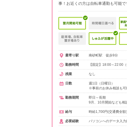
事！お近くの方は自転車通勤も可能で
最寄り駅
南砂町駅 徒歩9分
勤務時間
【固定】18:00～22:0
残業
なし
日数
週1日（日曜日）
※事前のお休み相談も
勤務期間
即日～長期
9月、10月開始なども相
給与
時給1,700円(交通費全額
必要経験
パソコンへのデータ入力