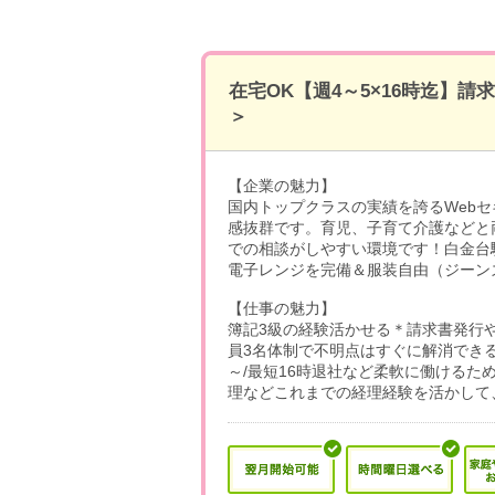
在宅OK【週4～5×16時迄】
＞
【企業の魅力】
国内トップクラスの実績を誇るWeb
感抜群です。育児、子育て介護などと
での相談がしやすい環境です！白金台
電子レンジを完備＆服装自由（ジーン
【仕事の魅力】
簿記3級の経験活かせる＊請求書発行
員3名体制で不明点はすぐに解消できる
～/最短16時退社など柔軟に働ける
理などこれまでの経理経験を活かして