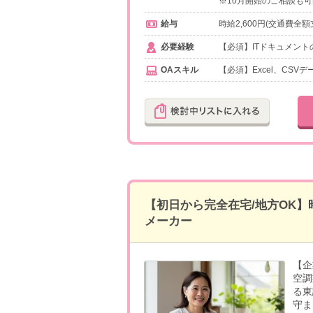
※10月開始のご相談も
給与
時給2,600円(交通費全額
必要経験
【必須】ITドキュメン
OAスキル
【必須】Excel、CS
【初日から完全在宅/地方OK】
メーカー
【企
空調
る東
守ま