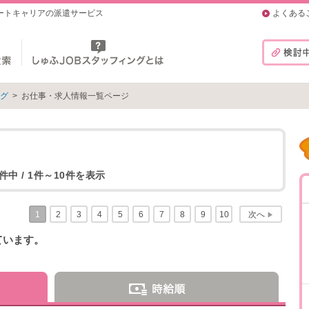
マートキャリアの派遣サービス
よくある
ング
>
お仕事・求人情報一覧ページ
件中 / 1件～10件を表示
1
2
3
4
5
6
7
8
9
10
次へ
▶
ています。