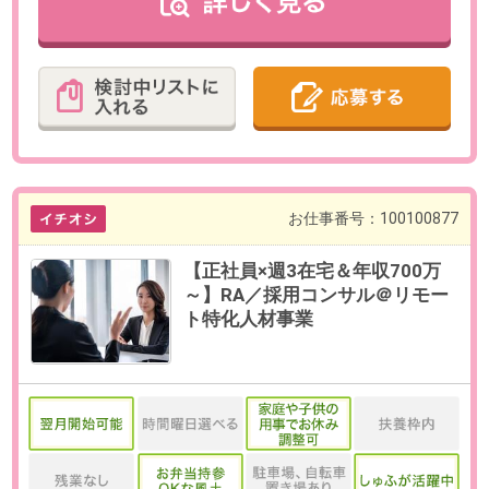
【賞与】年2回（6月、12月）
【昇給】年2回
【休日休暇】
＜年間休日126日＞
土日祝日休み、年末年始休暇、夏
季休暇（5日間）
有給休暇、育児休職制度、介護休
職制度、慶弔休暇
【福利厚生】
社会保険完備、結婚出産祝金、弔
時見舞金、慶弔今井欽、健康診
断、時短勤務、メンタル・健康電
話相談 他
必要経験
【必須】以下すべて満たす方
・社会人経験/ビジネスマナーのあ
る方
OAスキル
-