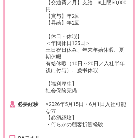
部署平均月20時間程度です。
※業務繁閑に応じて変動いたしま
す。
日数
週5日（月～金）
※業務状況に応じて週1～2日のリモ
ート勤務が可能です。
勤務期間
即日～無期
※数ヶ月先のご入社もご相談可能で
す。
※試用期間3ヶ月
給与
【年収】年収560～820万円想定
※給与は、就業時間・ご経験・スキ
ルに応じて変動いたします。
【給与形態】月給制
【残業代／月】別途支給
【交通費】支給 ※上限額に応じて
設定
【賞与】年2回（6月・12月）
【昇給】年1回（9月）
【休日休暇】
＜年間休日121日＞
土日祝日休み※会社カレンダーによ
り一部祝日は振替出勤有
年末年始休暇、有給休暇、慶弔休