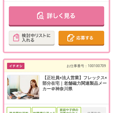
最寄り駅
宝町(東京都)駅 徒歩1分 / 京橋
(東京都)駅 徒歩4分 / 八丁堀
(東京都)駅 徒歩7分
勤務時間
10:00～18:15（実働7時間15分／休
憩60分）
残業
有
※部署平均10～25時間です。
日数
週5日（月～金）
※基本的には出社での勤務となりま
す。
勤務期間
即日～無期
※数ヶ月先のご入社もご相談可能で
す。
※試用期間3ヶ月
給与
年収330～350万円想定