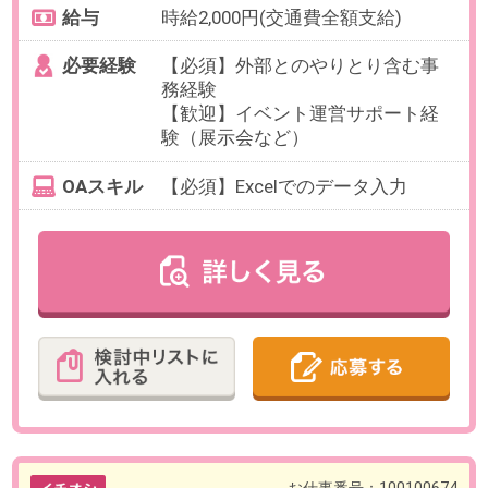
四谷三丁目
最寄り駅
四谷三丁目駅 徒歩3分 / 曙橋
駅 徒歩10分
勤務時間
10:00～19:00の間で、実働6時間以
上でお選びいただけます。
【例】10:00～17:00（休憩60分）な
ど
残業
ありません
日数
週5日（月～金）
【在宅・リモートOK】
就業開始から1か月は出社、その後
は業務習得状況に応じて週1～2日
から在宅勤務が可能です
勤務期間
即日～長期