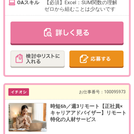
／11月／2月）
勤務期間
即日～無期
※数ヶ月先スタートもご相談可能で
す。
試用期間6ヶ月
給与
年収360～500万円想定
※給与は、就業時間・ご経験・スキ
ルに応じて変動いたします。
【給与形態】月給制
【固定残業代／月】40時間／55,000
円～75,000円／超過分別途支給※時
短の場合、固定残業代は個別調整
【交通費／月】支給※上限50,000円
【賞与】年2回（6月、12月）
【昇給】年2回
【休日休暇】
＜年間休日123日＞
土日祝日休み、年末年始休暇、夏
季休暇（5日間）
有給休暇、育児休職制度、介護休
職制度、慶弔休暇
【福利厚生】
社会保険完備、結婚出産祝金、慶
弔見舞金、健康診断