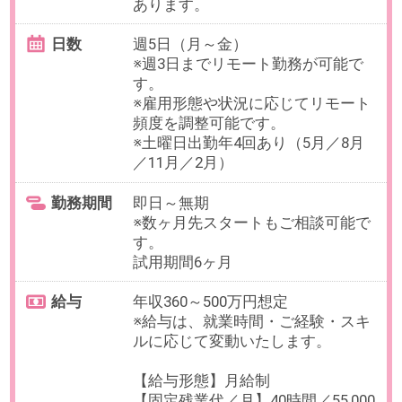
最寄り駅
白金高輪駅 徒歩2分 / 泉岳寺
駅 徒歩10分 / 白金台駅 徒歩
14分
勤務時間
9:00～18:00（実働8時間／休憩60
分）
フレックス制度なし。ただし柔軟
に働く時間の調整は相談可能。
残業
有
※全社年間平均：13.5時間
役職者：21.5時間
日数
週5日（月～金）
※初日から週5日のフルリモート勤
務が可能です。
※土曜日出勤年4回あり（5月／8月
／11月／2月）
勤務期間
即日～無期
※数ヶ月先スタートもご相談可能で
す。