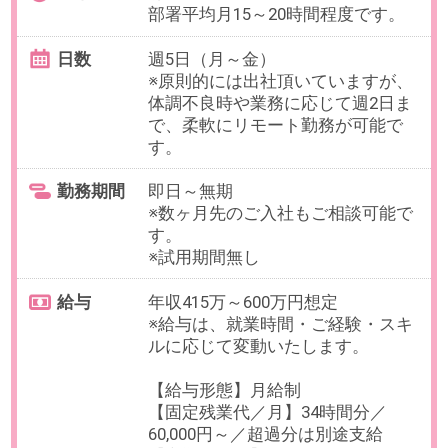
お仕事番号：100100709
【正社員×法人営業】フレックス×
部分在宅｜老舗磁力関連製品メー
カー＠神奈川県
最寄り駅
登戸駅 徒歩3分 / 向ケ丘遊園
駅 徒歩5分
勤務時間
マンスリーフレックスタイム制
（コアタイムなし）
【例】9:00～18:00（休憩60分）な
ど
残業
有