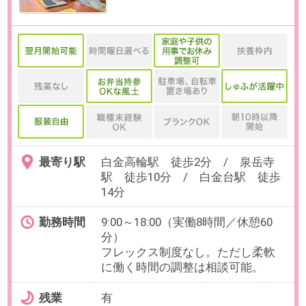
最寄り駅
淵野辺駅 徒歩3分
勤務時間
実働7時間30分でお選びいただけま
す。
※7:00～22:00の間でフレックスタイ
ム制
【例】8:30～17:00、10:00～
18:30（いずれも休憩60分）
残業
有
部署平均月15～20時間程度です。
日数
週5日（月～金）
※原則的には出社頂いていますが、
体調不良時や業務に応じて週2日ま
で、柔軟にリモート勤務が可能で
す。
勤務期間
即日～無期
※数ヶ月先のご入社もご相談可能で
す。
※試用期間無し
給与
年収415万～600万円想定
※給与は、就業時間・ご経験・スキ
ルに応じて変動いたします。