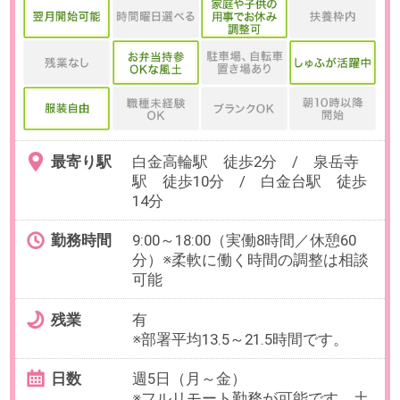
～】RA／採用コンサル＠リモー
ト特化人材事業
最寄り駅
白金高輪駅 徒歩2分 / 泉岳寺
駅 徒歩10分 / 白金台駅 徒歩
14分
勤務時間
9:00～18:00（実働8時間／休憩60
分）
残業
有
※部署平均30時間～30時間です。
日数
週5日（月～金）
※業務状況に応じて週3日程度のリ
モート勤務が可能です。最初は週1
日リモート、成果に応じてリモー
ト頻度拡大