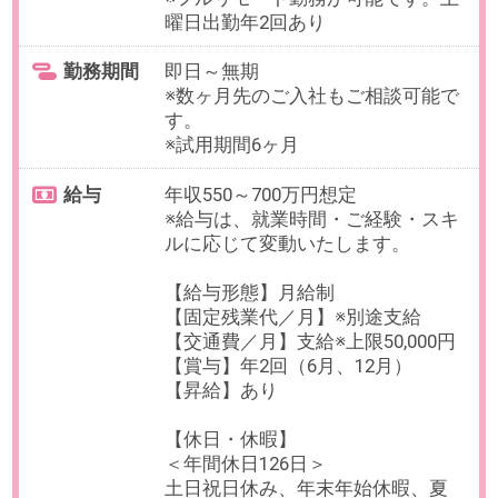
勤務期間
即日～無期
※数ヶ月先のご入社もご相談可能で
す。
※試用期間6ヶ月
給与
年収700～900万円想定
※給与は、就業時間・ご経験・スキ
ルに応じて変動いたします。
【給与形態】月給制
【固定残業代／月】40時間／超過
分は別途支給
【交通費／月】支給※上限50,000円
【賞与】年2回（6月、12月）
【昇給】年2回
【休日・休暇】
＜年間休日126日＞
土日祝日休み、年末年始休暇、夏
季休暇（5日間）
有給休暇、育児休職制度、介護休
職制度、慶弔休暇
【福利厚生】
社会保険完備、結婚出産祝金、弔
時見舞金、健康診断、時短勤務、
メンタル・健康電話相談 他
必要経験
【必須】