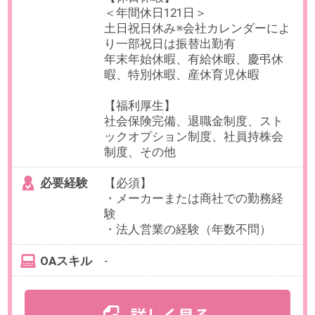
駅 徒歩10分 / 白金台駅 徒歩
14分
勤務時間
9:00～18:00（実働8時間／休憩60
分）
残業
有
部署平均30時間
日数
週5日（月～金）
※業務状況に応じて週2日程度のリ
モート勤務が可能です。
※成果に応じてリモート頻度は調整
可。
チームでのリモート推奨日あり。
勤務期間
即日～無期
※数ヶ月先スタートもご相談可能で
す。
試用期間6ヶ月
給与
年収400～500万円想定
※給与は、就業時間・ご経験・スキ
ルに応じて変動いたします。
【給与形態】月給制
【固定残業代／月】40時間※超過分
別途支給
【交通費／月】支給※上限50,000円