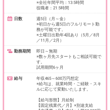
【給与形態】月給制
【固定残業代／月】34時間分／
60,000円～／超過分は別途支給
【交通費／月】支給 ※上限30,000
円
【賞与】年2回
【昇給】年2回
【休日・休暇】
＜年間休日125日＞
土日祝日休み、年末年始休暇、夏
期休暇
有給休暇（10日～20日／入社半年
後に付与）、慶弔休暇
【福利厚生】
社会保険完備
必要経験
※2026年5月15日・6月1日入社可能
な方
【必須経験】
・何らかの顧客折衝経験
OAスキル
-