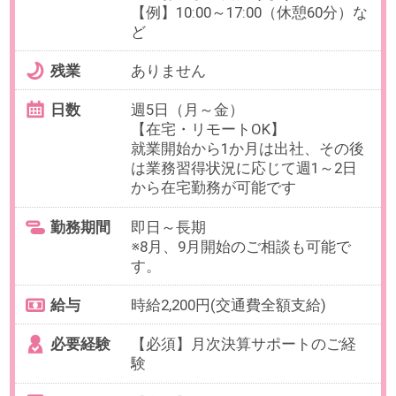
最寄り駅
白金高輪駅 徒歩2分 ／ 泉岳寺
駅 徒歩10分 ／ 白金台駅 徒
歩14分
勤務時間
9:00～16:00（実働6時間／休憩60
分）
残業
有
※部署平均30時間です。
※時短の場合も、案件や状況に応じ
てご自身で判断し残業することが
あります。
日数
週5日（月～金）
※週3日までリモート勤務が可能で
す。
※雇用形態や状況に応じてリモート
頻度を調整可能です。
※土曜日出勤年4回あり（5月／8月