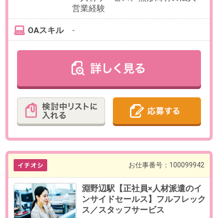
勤務時間
9:00～18:00（実働8時間／休憩60
分）※柔軟に働く時間の調整は相談
可能
残業
有
※部署平均13.5～21.5時間です。
日数
週5日（月～金）
※フルリモート勤務が可能です。土
曜日出勤年2回あり
勤務期間
即日～無期
※数ヶ月先のご入社もご相談可能で
す。
※試用期間6ヶ月
給与
年収550～700万円想定
※給与は、就業時間・ご経験・スキ
ルに応じて変動いたします。
【給与形態】月給制
【固定残業代／月】※別途支給
【交通費／月】支給※上限50,000円
【賞与】年2回（6月、12月）
【昇給】あり
【休日・休暇】
＜年間休日126日＞
土日祝日休み、年末年始休暇、夏