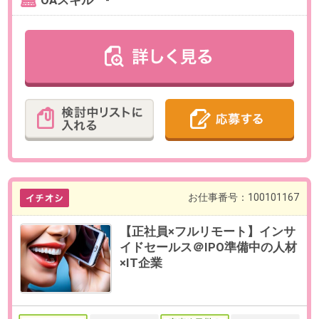
暇、特別休暇、産休育児休暇
【福利厚生】
社会保険完備、退職金制度、スト
ックオプション制度、社員持株会
制度、その他
必要経験
【必須】
・メーカーまたは商社での勤務経
験
・法人営業の経験（年数不問）
OAスキル
-
お仕事番号：100100877
【正社員×週3在宅＆年収700万