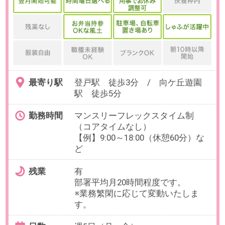
※給与はご経験・スキルに応じて変
動致します。
【給与形態】月給制
【固定残業代／月】別途支給
【交通費／月】全額支給
【賞与】年2回（6月・12月）
【昇給】年1回（4月）
【休日・休暇】
＜年間休日120日＞
完全週休2日制（土曜・日曜）、祝
日休み、年末年始休暇、夏季休
暇、慶弔休暇 その他
※セミナー・勉強会などの参加によ
り、土日出勤の場合あり（振替休
日で対応します）
【福利厚生】
社会保険完備、退職金制度、研修
制度、健康診断 他
必要経験
【必須】
・簿記3級以上の資格をお持ちの方
・社会人としてのビジネスマナー
がある方
OAスキル
-