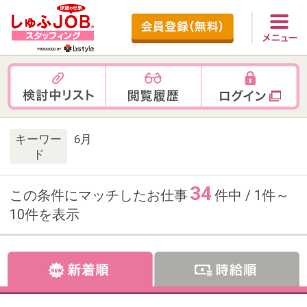
キーワー
6月
ド
34
この条件にマッチしたお仕事
件中 / 1件～
10件を表示
お仕事番号：100102686
10月開始【在宅多め×残業なし】
未経験可！展示会運営サポート＠
IT企業／築地市場