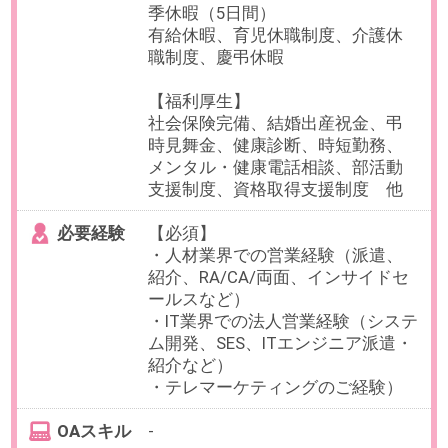
・人材業界のフロント部門でのマ
ネジメント経験
・キャリアアドバイザー(RA)、キャ
リアコーディネーター(CA)、両面
営業、派遣営業(RA・CO)、エンジ
ニア派遣営業(CA・CO)いずれかの
ご経験（3年以上）
OAスキル
-
お仕事番号：100100869
【正社員×18時台退社＆年収330
万～】未経験OK経理＠教育ICT企
業／宝町