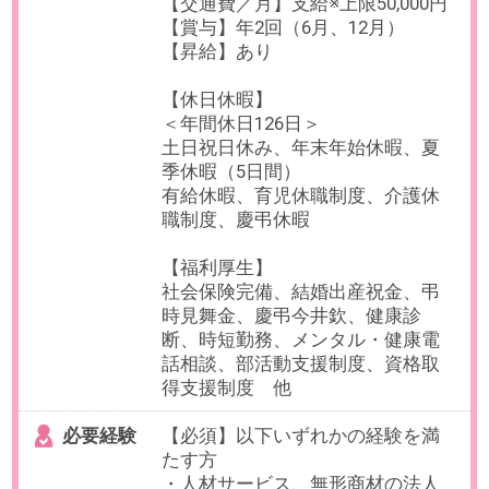
お仕事番号：100101167
【正社員×フルリモート】インサ
イドセールス＠IPO準備中の人材
×IT企業
最寄り駅
白金高輪駅 徒歩2分 / 泉岳寺
駅 徒歩10分 / 白金台駅 徒歩
14分