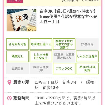
※8月、9月開始のご相談も可能で
す。
給与
時給2,200円(交通費全額支給)
必要経験
【必須】月次決算サポートのご経
験
OAスキル
【必須】Excel：SUM関数の理解
ゼロから組むことは少ないです
お仕事番号：100095973
時短6h／週3リモート【正社員×
キャリアアドバイザー】リモート
特化の人材サービス