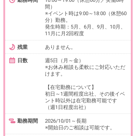
勤務期間
2026/10/01～長期
※開始日のご相談は可能です。
給与
時給2,000円(交通費全額支給)
必要経験
【必須】外部とのやりとり含む事
務経験
【歓迎】イベント運営サポート経
験（展示会など）
OAスキル
【必須】Excelでのデータ入力
お仕事番号：100100674
在宅OK【週5日×最短17時まで】
freee使用＊仕訳が得意な方へ＠