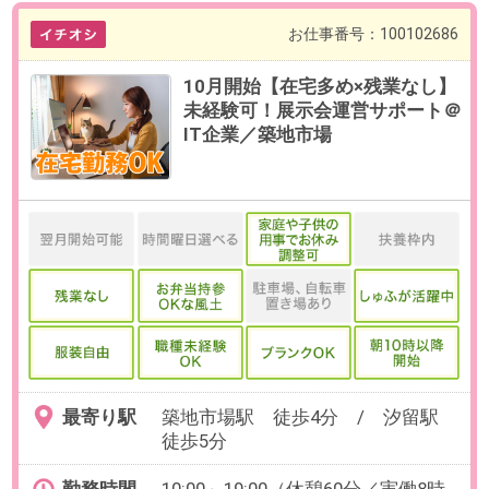
最寄り駅
築地市場駅 徒歩4分 / 汐留駅
徒歩5分
勤務時間
10:00～19:00（休憩60分／実働8時
間）
※イベント時は9:00～18:00（休憩60
分）勤務。
発生時期：5月、6月、9月、10月、
11月に月2回程度
残業
ありません。
日数
週5日（月～金）
※お休み相談も柔軟にご対応いただ
けます。
【在宅勤務について】
初日～1週間程度出社、その後イベ
ント時以外は在宅勤務可能です
（週1日程度出社）