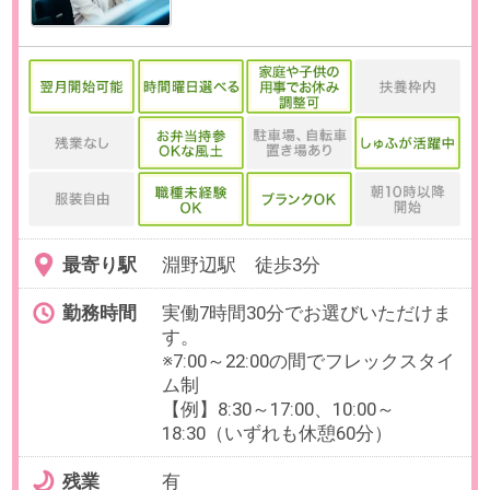
季休暇（5日間）
有給休暇、育児休職制度、介護休
職制度、慶弔休暇
【福利厚生】
社会保険完備、結婚出産祝金、弔
時見舞金、健康診断、時短勤務、
メンタル・健康電話相談、部活動
支援制度、資格取得支援制度 他
必要経験
【必須】
・人材業界での営業経験（派遣、
紹介、RA/CA/両面、インサイドセ
ールスなど）
・IT業界での法人営業経験（システ
ム開発、SES、ITエンジニア派遣・
紹介など）
・テレマーケティングのご経験）
OAスキル
-