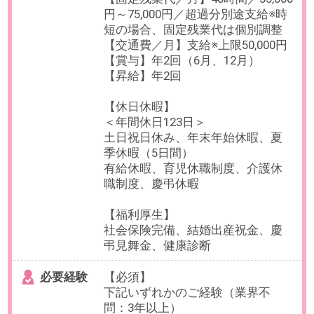
試用期間6ヶ月
給与
年収465～600万円想定
※給与は、就業時間・ご経験・スキ
ルに応じて変動いたします。
【給与形態】月給制
【固定残業代／月】※別途支給
【交通費／月】支給※上限50,000円
【賞与】年2回（6月、12月）
【昇給】あり
【休日休暇】
＜年間休日126日＞
土日祝日休み、年末年始休暇、夏
季休暇（5日間）
有給休暇、育児休職制度、介護休
職制度、慶弔休暇
【福利厚生】
社会保険完備、結婚出産祝金、弔
時見舞金、慶弔今井欽、健康診
断、時短勤務、メンタル・健康電
話相談、部活動支援制度、資格取
得支援制度 他
必要経験
【必須】以下いずれかの経験を満
たす方
・人材サービス、無形商材の法人