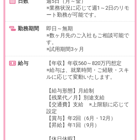
お仕事番号：100100373
【第二新卒歓迎！】採用・人材コ
ンサルタント＠リモート特化の人
材サービス事業
最寄り駅
白金高輪駅 徒歩2分 / 泉岳寺