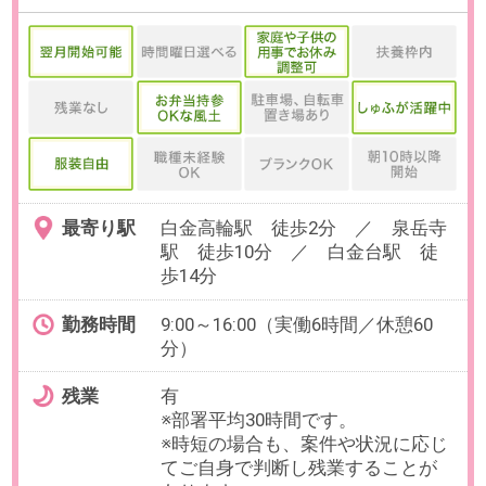
必要経験
【必須】
下記いずれかのご経験（業界不
問：3年以上）
・キャリアアドバイザー(RA)
OAスキル
-
お仕事番号：100100365
若手歓迎！【在宅×インサイドセ
ールス】IPO準備中／リモート特
化の人材サービス