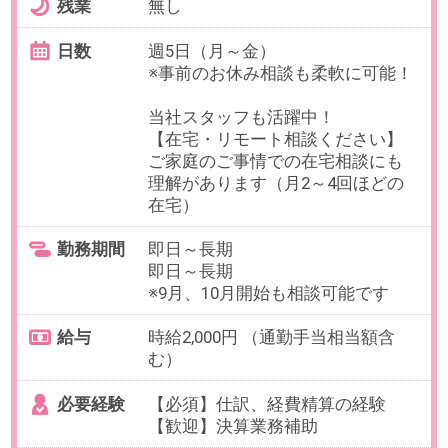
勤務時間
9:30～18:30（休憩60分／実働8時
間）
残業
ありません。
日数
週5日（月～金）
※お休み相談も柔軟にご対応いただ
けます。
【在宅勤務について】
業務習得後（1ヶ月目安）週2日出
社、その他は在宅勤務も相談可。
勤務期間
2026/09/15～長期
※開始日はご相談ください。
給与
時給1,900円(交通費全額支給)
必要経験
【必須】社外とのメール対応経験
OAスキル
【必須】Excel(SUM/AVE)