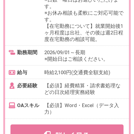
OAスキル
[Excel]データ入力
【歓迎】freeeなどの会計ソフト使
用経験
お仕事番号：100102881
年齢不問【時給2300円/在宅あ
り】月次決算経験を活かす経理事
務＠六本木一丁目