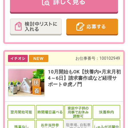
最寄り駅
六本木一丁目駅 徒歩1分
勤務時間
09:00～18:00の間で、実働5時間以
上からお選びいただけます。
【例】09:00～16:00、10:00～
17:00（各休憩60分）など
残業
なし
日数
週4～5日（月～金）
※日数・曜日をお選びいただけま
す。
【在宅勤務について】
業務習熟度やスキル経験によっ
て、週1回の在宅勤務が可能です。
勤務期間
即日～長期
※9月開始の相談可能
給与
時給2,300円(交通費全額支給)
必要経験
【必須】月次決算のご経験、英語
の読み書きにアレルギーがない方
（翻訳ツール使用OK）