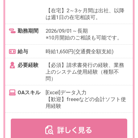
最寄り駅
本郷三丁目駅 徒歩6分
勤務時間
9:00～20:00の中で、実働6時間以上
でお選びいただけます。
【例】9:00～16:00、10:00～
17:00（各休憩60分）など
残業
ありません。
日数
週5日（月～金）
※お休み相談も柔軟にご対応いただ
けます。
【在宅勤務】初週から在宅可能で
初日は出社となります。週2～3日
は在宅可能です。
勤務期間
2026/09/01～長期
※10月開始のご相談も可能です。
給与
時給1,800円(交通費全額支給)
必要経験
【必須】ビジネスメール・電話や
り取り含めた事務経験
【歓迎】採用アシスタントの実務
経験
OAスキル
【必須】基本的なPCスキル
（Excel、Word等のツール操作、入
力）