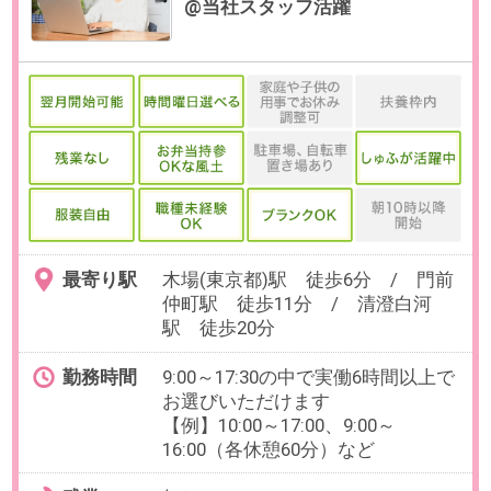
お仕事番号：100103023
マネーフォワード【在宅OK×時給
1900円×残業なし】事務＆マーケ
補助／田町
最寄り駅
田町(東京都)駅 徒歩4分 / 三田
(東京都)駅 徒歩6分