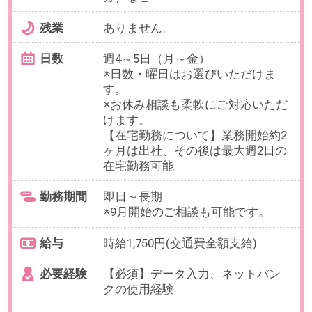
最寄り駅
六本木一丁目駅 徒歩3分 / 六本
木駅 徒歩5分 / 溜池山王駅 徒
歩5分
勤務時間
10:00～19:00の中で、実働6時間以
上でお選びいただけます。
【例】10:00～17:00、12:00～
19:00（各休憩60分）など
残業
ありません。
日数
週4～5日（月～金）
※日数・曜日はお選びいただけま
す。
※お休み相談も柔軟にご対応可能で
す。
【在宅勤務について】就業開始後1
ヶ月程度は出社、その後は週2日程
度在宅勤務の相談可能。
勤務期間
2026/09/01～長期
※開始日はご相談ください。
給与
時給2,100円(交通費全額支給)
必要経験
【必須】経費精算・請求書処理な
どの日次経理実務経験
OAスキル
【必須】Word・Excel（データ入