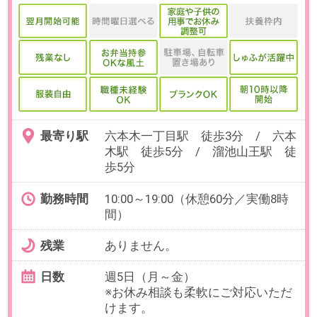
よくあるご質問
｜
企業情報
｜
サイトマップ
｜
推奨環境
ビースタイル スマートキャリアへのご意見・ご要望・ご指
摘
企業様はこちら
© 2020 b-style smartcareer Inc.