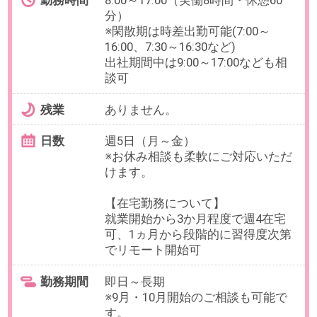
勤務期間
即日～長期
※9月・10月開始のご相談も可能で
す。
給与
時給1,700円(交通費全額支給)
＜直接雇用時＞
・雇用形態：正社員
・給与:月給 278,000円以上
※給与は就業時間・経験・スキルに
応じて変動あり
※残業代：固定残業代（69,200円）
を含む
・交通費：全額支給
・賞与：会社の業績に応じて支給
・昇給：年1回
・休日休暇：週休2日（土曜祝日勤
務時は平日振替）
※祝日休み分は有給として付与、年
間休日110日以上
その他：健康保険／厚生年金／雇
用保険／労災保険あり
必要経験
【必須】事務職での就業経験
【歓迎】EC・通販業界での受注・
カスタマー対応経験がある方