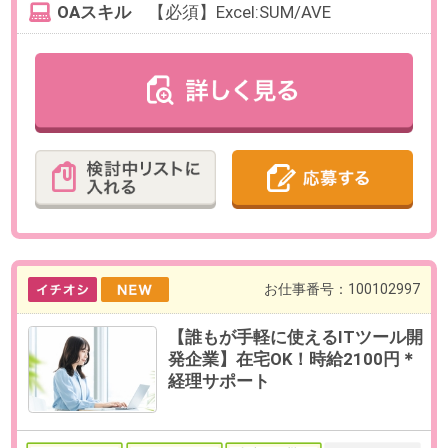
力）
お仕事番号：100102949
10月開始もOK【扶養内×月末月初
4～6日】請求書作成など経理サ
ポート＠虎ノ門