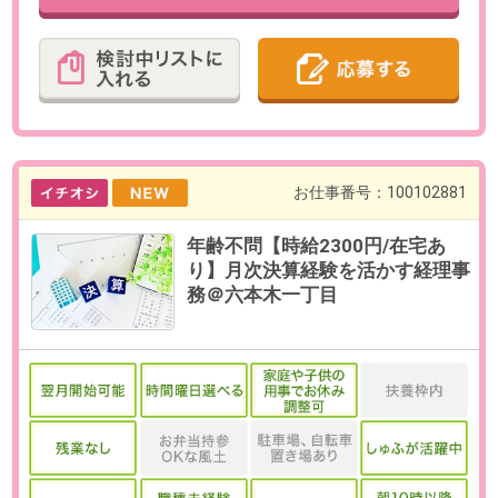
お仕事番号：100102834
【16時退社＊直雇用のチャンス
あり】大手ITグループで日次経理
@当社スタッフ活躍
最寄り駅
木場(東京都)駅 徒歩6分 / 門前