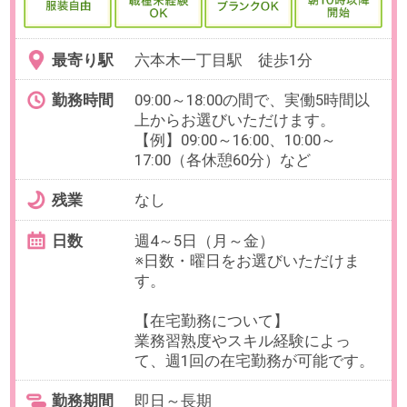
仲町駅 徒歩11分 / 清澄白河
駅 徒歩20分
勤務時間
9:00～17:30の中で実働6時間以上で
お選びいただけます
【例】10:00～17:00、9:00～
16:00（各休憩60分）など
残業
無し
日数
週5日（月～金）
※事前のお休み相談も柔軟に可能！
当社スタッフも活躍中！
【在宅・リモート相談ください】
ご家庭のご事情での在宅相談にも
理解があります（月2～4回ほどの
在宅）
勤務期間
即日～長期
即日～長期
※9月、10月開始も相談可能です
給与
時給2,000円 （通勤手当相当額含
む）
必要経験
【必須】仕訳、経費精算の経験
【歓迎】決算業務補助