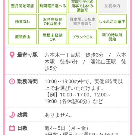
最寄り駅
虎ノ門駅 徒歩2分 / 霞ケ関(東
京都)駅 徒歩5分 / 新橋駅 徒
歩10分
勤務時間
9:30～18:00の中で、実働5～6時間
でお選びいただけます。
【例】9:30～15:30、10:00～
16:00（各休憩60分）など
残業
ありません。
日数
月4～6日
必須：月初1～4営業日の4日間／歓
迎：月末2営業日
【例】必須：9/1～4／歓迎：
9/29、30
【在宅】2～3ヶ月間は出社、以降
は週1日の在宅相談可。
勤務期間
2026/09/01～長期
※10月開始のご相談も可能です。
給与
時給1,650円(交通費全額支給)
必要経験
【必須】請求書発行の経験、業務
上のシステム使用経験（種類不
問）