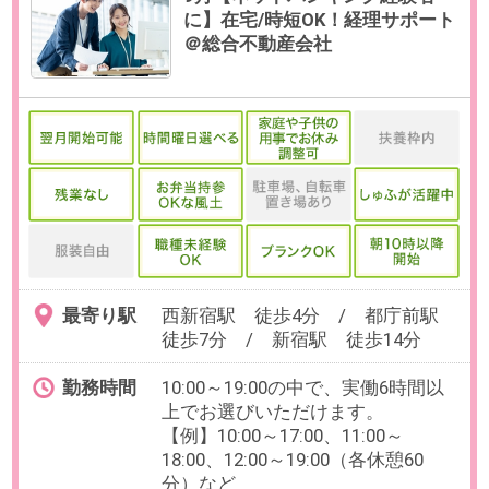
OAスキル
【必須】Excel:SUM/AVE
お仕事番号：100102997
【誰もが手軽に使えるITツール開
発企業】在宅OK！時給2100円＊
経理サポート