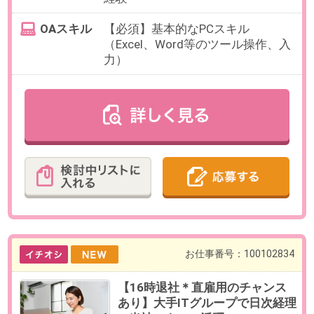
勤務時間
以下のシフト勤務のパターンより
実働8時間（休憩1時間）で選択可
能
A：6:55～15:55
B：8:00～17:00
C：9:00～18:00
D：12:05～21:05
残業
ありません。
日数
週5日（月～日・祝）
※土日祝含むシフト勤務
※お休み相談も柔軟にご対応いただ
けます。
勤務期間
即日～長期
※お盆明け・9月開始のご相談も可
能です。
給与
時給1,700円(交通費全額支給)
必要経験
【必須】電話応対の事務経験（代
表電話など）
OAスキル
-