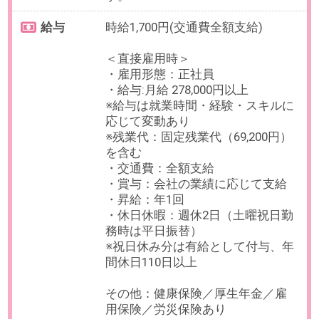
OAスキル
【必須】PCでのタイピング
お仕事番号：100103022
9月【ネットバンキング経験者
に】在宅/時短OK！経理サポート
＠総合不動産会社