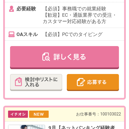
最寄り駅
西新宿駅 徒歩4分 / 都庁前駅
徒歩7分 / 新宿駅 徒歩14分
勤務時間
10:00～19:00の中で、実働6時間以
上でお選びいただけます。
【例】10:00～17:00、11:00～
18:00、12:00～19:00（各休憩60
分）など
残業
ありません。
日数
週4～5日（月～金）
※日数・曜日はお選びいただけま
す。
※お休み相談も柔軟にご対応いただ
けます。
【在宅勤務について】業務開始約2
ヶ月は出社、その後は最大週2日の
在宅勤務可能
勤務期間
即日～長期
※9月開始のご相談も可能です。
給与
時給1,750円(交通費全額支給)
必要経験
【必須】データ入力、ネットバン
クの使用経験