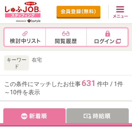
キーワー
在宅
ド
631
この条件にマッチしたお仕事
件中 / 1件
～10件を表示
お仕事番号：100103038
紹介予定派遣・未経験OK【週4在
宅可×残業なし】受注事務＠園芸
EC企業／水天宮前