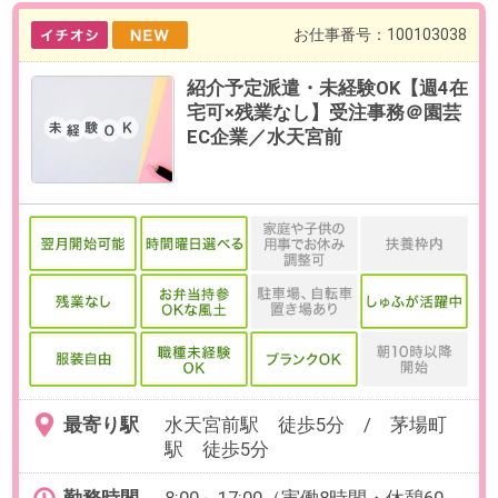
最寄り駅
水天宮前駅 徒歩5分 / 茅場町
駅 徒歩5分
勤務時間
8:00～17:00（実働8時間・休憩60
分）
※閑散期は時差出勤可能(7:00～
16:00、7:30～16:30など)
出社期間中は9:00～17:00なども相
談可
残業
ありません。
日数
週5日（月～金）
※お休み相談も柔軟にご対応いただ
けます。
【在宅勤務について】
就業開始から3か月程度で週4在宅
可、1ヵ月から段階的に習得度次第
でリモート開始可