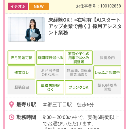
最寄り駅
六本木一丁目駅 徒歩3分 / 六本
木駅 徒歩5分 / 溜池山王駅 徒
歩5分
勤務時間
10:00～19:00（休憩60分／実働8時
間）
残業
ありません。
日数
週5日（月～金）
※お休み相談も柔軟にご対応いただ
けます。
【在宅勤務について】
就業開始後1ヶ月程度は出社、その
後は週2日程度在宅勤務の相談可
能。
勤務期間
2026/09/01～長期
※開始日はご相談ください。
給与
時給2,100円(交通費全額支給)
必要経験
【必須】経費精算・請求書処理な
どの日次経理実務経験
OAスキル
【必須】Word・Excel（データ入
力）