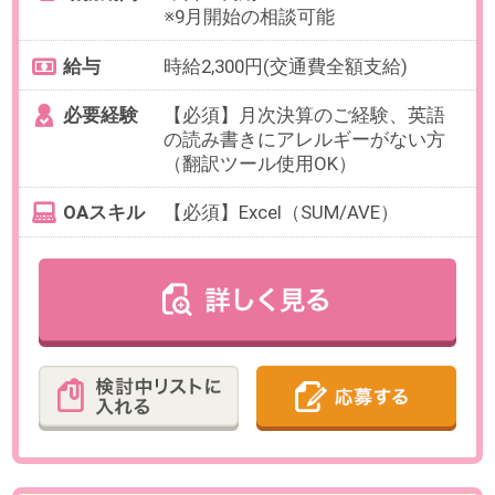
OAスキル
[Excel]関数（SUM、AVE）の理解
お仕事番号：100103027
【週2在宅OK×時給2100円】経理
サポート＠上場IT企業／六本木一
丁目駅スグ