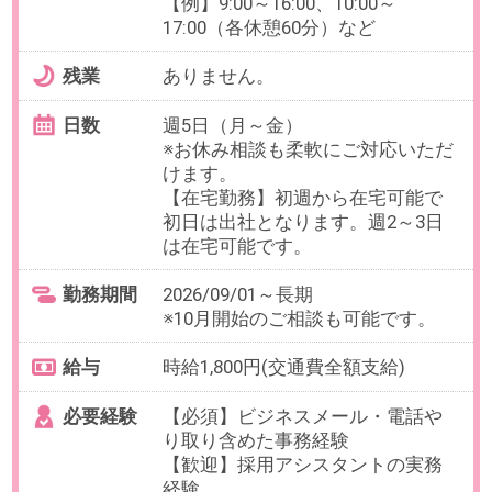
お仕事番号：100103026
【残業なし×時給1700円】電話応
対経験活かす！介護サービスの問
合せ対応＠八丁堀
最寄り駅
八丁堀駅 徒歩5分 / 宝町駅 徒
歩5分