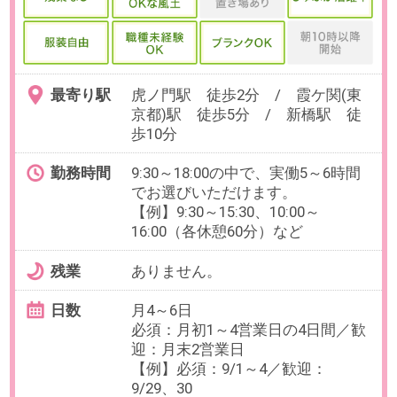
OAスキル
【必須】Excel（SUM/AVE）
お仕事番号：100102858
未経験OK！×在宅有【AIスタート
アップ企業で働く】採用アシスタ
ント業務