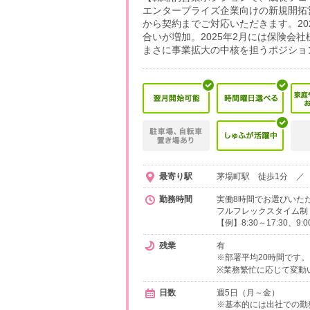
エンタープライズ企業向けの新規開拓
から契約までご対応いただきます。2
合いが増加。2025年2月には保険会
まさに事業拡大の中核を担うポジショ
最寄り駅
茅場町駅 徒歩1分 ／ 
勤務時間
実働8時間でお選びいた
フルフレックスタイム制
【例】8:30～17:30、9:
残業
有
※部署平均20時間です。
※業務繁忙に応じて変動
日数
週5日（月～金）
※基本的には出社での勤