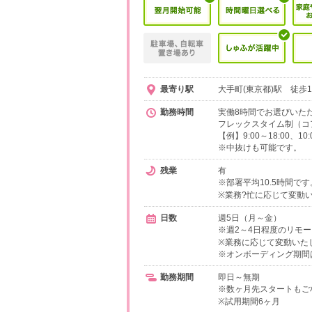
最寄り駅
大手町(東京都)駅 徒歩
勤務時間
実働8時間でお選びいた
フレックスタイム制（コ
【例】9:00～18:00、10
※中抜けも可能です。
残業
有
※部署平均10.5時間です
※業務?忙に応じて変動
日数
週5日（月～金）
※週2～4日程度のリモ
※業務に応じて変動いた
※オンボーディング期間
勤務期間
即日～無期
※数ヶ月先スタートもご
※試用期間6ヶ月