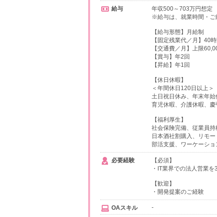
給与
年収500～703万円想定
※給与は、就業時間・ご
【給与形態】月給制
【固定残業代／月】40時間
【交通費／月】上限60,0
【賞与】年2回
【昇給】年1回
【休日休暇】
＜年間休日120日以上＞
土日祝日休み、年末年始
育児休暇、介護休暇、慶
【福利厚生】
社会保険完備、従業員持
日本酒社割購入、リモー
部活支援、ワーケーショ
必要経験
【必須】
・IT業界での法人営業を
【歓迎】
・開発提案のご経験
-
OAスキル