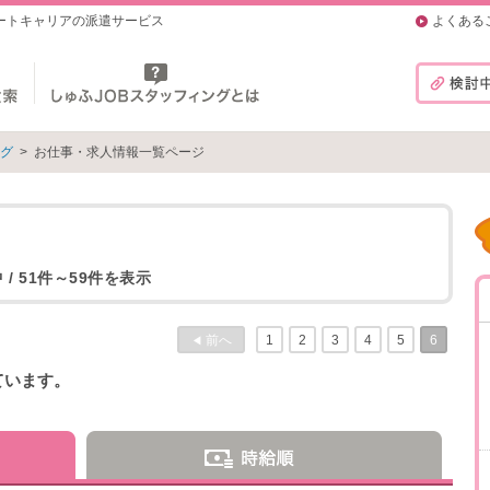
マートキャリアの派遣サービス
よくある
ング
>
お仕事・求人情報一覧ページ
 / 51件～59件を表示
前へ
1
2
3
4
5
6
◀
ています。