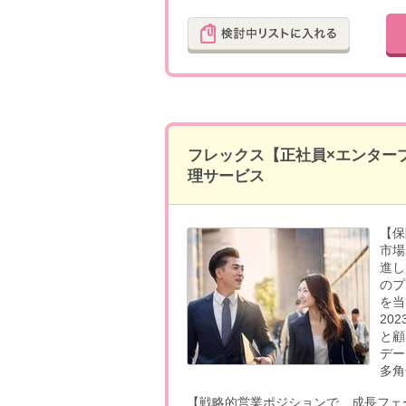
フレックス【正社員×エンター
理サービス
【保
市場
進し
のプ
を当
20
と顧
デー
多角
【戦略的営業ポジションで、成長フェ