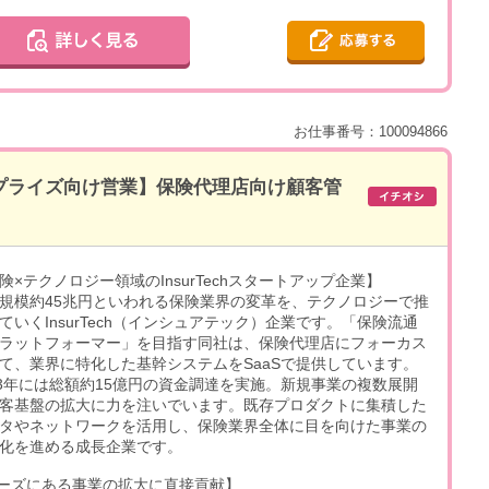
お仕事番号：100094866
プライズ向け営業】保険代理店向け顧客管
険×テクノロジー領域のInsurTechスタートアップ企業】
規模約45兆円といわれる保険業界の変革を、テクノロジーで推
ていくInsurTech（インシュアテック）企業です。「保険流通
ラットフォーマー」を目指す同社は、保険代理店にフォーカス
て、業界に特化した基幹システムをSaaSで提供しています。
23年には総額約15億円の資金調達を実施。新規事業の複数展開
客基盤の拡大に力を注いでいます。既存プロダクトに集積した
タやネットワークを活用し、保険業界全体に目を向けた事業の
化を進める成長企業です。
ーズにある事業の拡大に直接貢献】