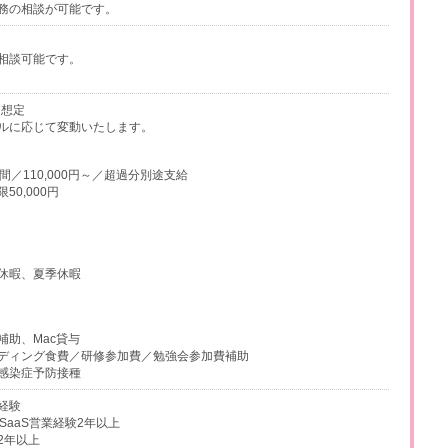
務の相談が可能です。
相談可能です。
円想定
ルに応じて変動いたします。
間／110,000円～／超過分別途支給
0,000円
休暇、夏季休暇
補助、Mac貸与
ディング食費／研修参加費／勉強会参加費補助
感染症予防接種
経験
SaaS営業経験2年以上
2年以上