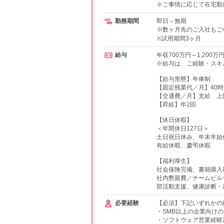
※ご事情に応じて在宅勤
勤務期間
即日～無期
※数ヶ月先のご入社もご
※試用期間3ヶ月
給与
年収700万円～1,200万
※給与は、ご経験・スキ
【給与形態】年俸制
【固定残業代／月】40時
【交通費／月】支給 上限5
【昇給】年2回
【休日休暇】
＜年間休日127日＞
土日祝日休み、年末年始
有給休暇、慶弔休暇
【福利厚生】
社会保険完備、書籍購入
社内懇親費／チームビル
部活動支援、健康診断・
必要経験
【必須】下記いずれかの
・SMB以上の企業向けの
・ソフトウェア営業経験