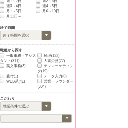
週1～2日
週2～3日
週3～4日
週4～5日
月1～5日
月6～10日
月11日～
終了時間
職種から探す
一般事務・アシス
経理(133)
タント(311)
人事労務(77)
英文事務(3)
テレマーケティン
グ(19)
受付(1)
データ入力(0)
WEB系(41)
営業・ラウンダー
(304)
こだわり