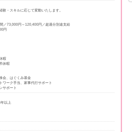
経験・スキルに応じて変動いたします。
／73,000円～120,400円／超過分別途支給
00円
休暇
弔休暇
株会、はぐくみ基金
トワーク手当、家事代行サポート
ンサポート
3年以上