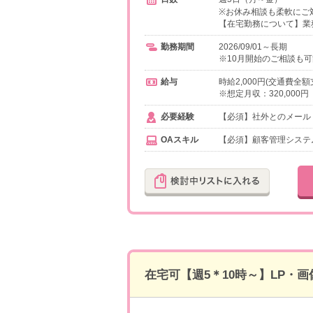
※お休み相談も柔軟にご
【在宅勤務について】業
勤務期間
2026/09/01～長期
※10月開始のご相談も
給与
時給2,000円(交通費全額
※想定月収：320,000
必要経験
【必須】社外とのメール・
OAスキル
【必須】顧客管理システムの
在宅可【週5＊10時～】LP・画像