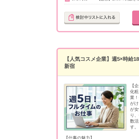
【人気コスメ企業】週5×時給1
新宿
【企
化粧
業！
がけ
が女
り、
数活
す。
【仕事の魅力】