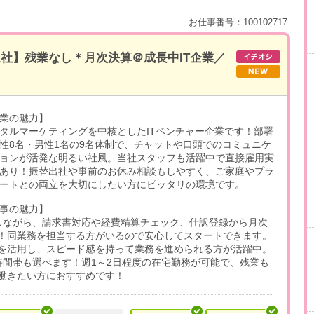
お仕事番号：100102717
半退社】残業なし＊月次決算＠成長中IT企業／
業の魅力】
タルマーケティングを中核としたITベンチャー企業です！部署
性8名・男性1名の9名体制で、チャットや口頭でのコミュニケ
ョンが活発な明るい社風。当社スタッフも活躍中で直接雇用実
あり！振替出社や事前のお休み相談もしやすく、ご家庭やプラ
ートとの両立を大切にしたい方にピッタリの環境です。
事の魅力】
しながら、請求書対応や経費精算チェック、仕訳登録から月次
！同業務を担当する方がいるので安心してスタートできます。
を活用し、スピード感を持って業務を進められる方が活躍中。
時間帯も選べます！週1～2日程度の在宅勤務が可能で、残業も
働きたい方におすすめです！