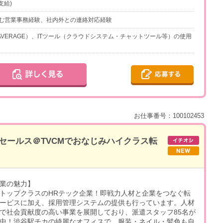
支給)
む営業事務経験、社内外との連絡対応経験
M、AVERAGE）、ITツール（クラウドシステム・チャットツール等）の使用
お仕事番号：100102453
セールス＠TVCMでおなじみハイクラス転
業の魅力】
トップクラスのHRテック企業！即戦力人材と企業をつなぐ転
ービスに加え、採用管理システムの提供も行っています。人材
で社会貢献度の高い事業を展開しており、派遣スタッフ85名が
中！渋谷駅チカの綺麗なオフィスで、服装・ネイル・髪色も自