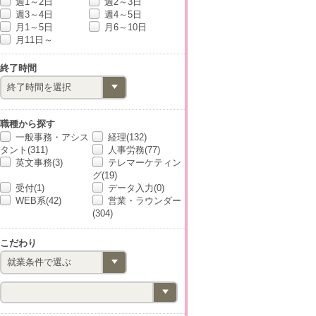
週1～2日
週2～3日
週3～4日
週4～5日
月1～5日
月6～10日
月11日～
終了時間
職種から探す
一般事務・アシス
経理(132)
タント(311)
人事労務(77)
英文事務(3)
テレマーケティン
グ(19)
受付(1)
データ入力(0)
WEB系(42)
営業・ラウンダー
(304)
こだわり