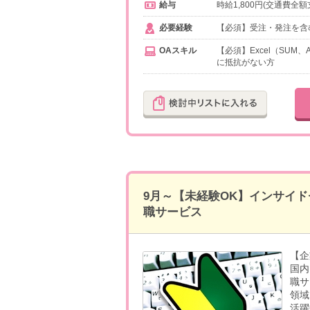
給与
時給1,800円(交通費全額
必要経験
【必須】受注・発注を含
OAスキル
【必須】Excel（SU
に抵抗がない方
9月～【未経験OK】インサイド
職サービス
【企
国内
職サ
領域
活躍