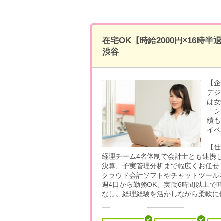
在宅OK【時給2000円×16時
渋谷
【企
デジ
は女
ーシ
績も
イベ
【仕
経理チーム4名体制で会計士とも連携
決算、予実管理分析まで幅広くお任せ
クラウド会計ソフトやチャットツール
週4日から勤務OK、実働6時間以上で
なし。経理経験を活かしながら柔軟に