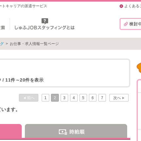
マートキャリアの派遣サービス
よくある
ング
>
お仕事・求人情報一覧ページ
 / 11件～20件を表示
前へ
1
2
3
4
5
6
7
次へ
◀
▶
ています。