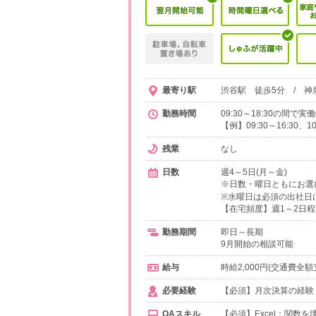
最寄り駅
渋谷駅 徒歩5分 / 神
勤務時間
09:30～18:30の間
【例】09:30～16:30、
残業
なし
日数
週4～5日(月～金)
※日数・曜日ともにお選
※水曜日は必須の出社日
【在宅頻度】週1～2日
勤務期間
即日～長期
9月開始の相談可能
給与
時給2,000円(交通費全額
必要経験
【必須】月次決算の経験
OAスキル
【必須】Excel：関数