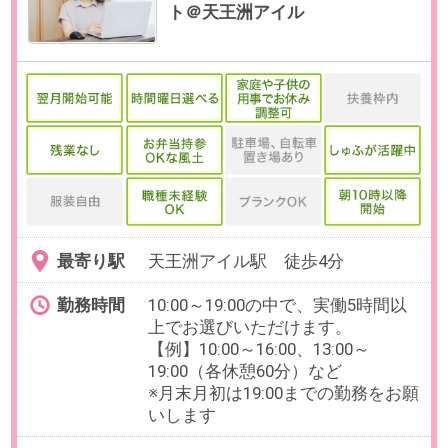
※8月、9月開始のご相談も可能で
す。
給与
時給1,900円(交通費全額支給)
必要経験
【必須】請求書対応など、数字を
扱った事務経験
【歓迎】日商簿記3級程度の知識
（実務未経験OK）
OAスキル
[Excel]関数（SUM、AVE）
お仕事番号：100102815
【慣れたら週1在宅OK】電話対応
なし×週2日～！時給1800円の事
務アシ＠桜木町