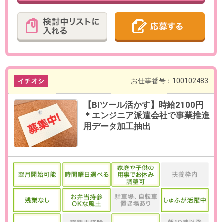
最寄り駅
千葉駅 徒歩3分 / 新千葉駅 徒
歩6分
勤務時間
10:00～18:00の中で、実働5時間以
上でお選びいただけます。
【例】10:00～16:00、12:00～
18:00（各休憩60分）など
残業
ありません。
日数
週3～5日（月～金）
※日数・曜日はお選びいただけま
す。
※お休み相談も柔軟にご対応いただ
けます。
勤務期間
即日～長期
※9月開始のご相談も可能です。
給与
時給2100円(交通費全額支給)
必要経験
【必須】フォーマットを用いた計
算書作成・修正の経験
【歓迎】建設・プラント業界での