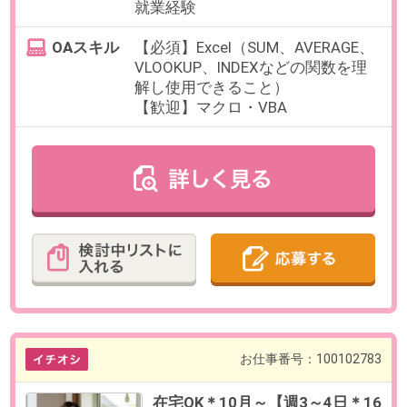
お仕事番号：100102845
週4～時短【16時半退社×在宅
OK】顧客対応なし＊仕訳入力に
集中！＠会計事務所
最寄り駅
飯田橋駅 徒歩5分 / 九段下駅
徒歩5分