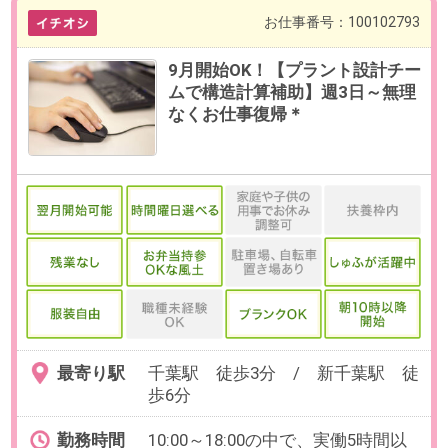
必要経験
【必須】リーガルチェックの経験
OAスキル
[Excel]関数の理解
お仕事番号：100102818
東証プライム上場【週4～×最短
14時まで】Excelデータ集計@大
手電力グループ