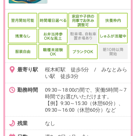
最寄り駅
御徒町駅 徒歩5分 / 上野広小路
駅 徒歩3分 / 末広町(東京都)
駅 徒歩4分
勤務時間
9:00～18:00の中で、実働5時間以上
でお選びいただけます。
【例】9:00～15:00、9:00～
16:00（各休憩60分）など
残業
ありません。
日数
週4～5日（月～金）
日数、曜日はお選びいただけま
す。
※お休み相談も柔軟にご対応いただ
けます。
勤務期間
即日～長期
※8月開始のご相談も可能です。
給与
時給2,100円(交通費全額支給)