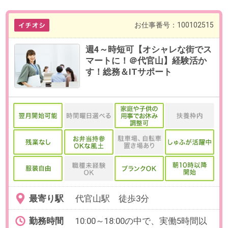
最寄り駅
代官山駅 徒歩3分
勤務時間
10:00～18:00の中で、実働5時間以
上でお選びいただけます。
【例】10:00～16:00、10:00～
17:00（各休憩60分）など
残業
ありません
日数
週4～5日（月～金）
※日数・曜日はお選びいただけま
す。
※お休み相談も柔軟にご対応いただ
けます。
勤務期間
即日～長期
※8月開始の相談可能です。
給与
時給2,000円(交通費全額支給)