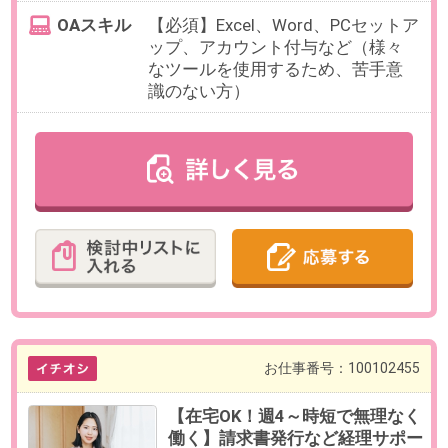
最寄り駅
天王洲アイル駅 徒歩4分
勤務時間
10:00～19:00の中で、実働5時間以
上でお選びいただけます。
【例】10:00～16:00、13:00～
19:00（各休憩60分）など
※月末月初は19:00までの勤務をお願
いします
残業
ありません。
日数
週4～5日（月～金）
※日数・曜日はお選びいただけま
す。
※お休み相談も柔軟にご対応いただ
けます。
【在宅勤務について】業務習得後
（約1ヶ月目処）週1日の在宅勤務
が可能です。
勤務期間
即日～長期