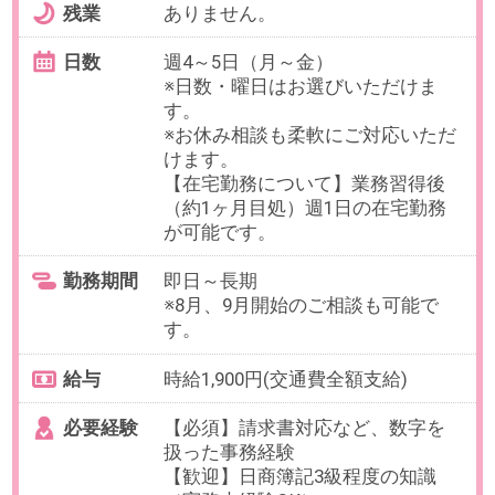
最寄り駅
桜木町駅 徒歩5分 / みなとみら
い駅 徒歩3分
勤務時間
09:30～18:00の間で、実働5時間～7
時間でお選びいただけます。
【例】9:30～15:30（休憩60分）、
09:30～16:00（休憩60分）など
残業
なし
日数
週2～3日（月～金）
【在宅について】
業務に慣れ次第（目安:3か月）週1
日の在宅勤務が可能です。
勤務期間
2026/09/01～長期
※9月以降で開始日相談可能です。