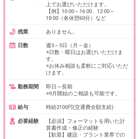
最寄り駅
豊洲駅 徒歩5分
勤務時間
8:30～17:15の中で実働5時間以上で
お選びいただけます。
【例】9:00～14:00（休憩なし）、
9:00～15:00、9:30～16:00、10:00～
16:00（各休憩60分）など
残業
ありません。
日数
週4日以上（月～金）
※日数・曜日はお選びいただけま
す。
※お休み相談も柔軟にご対応いただ
けます。
勤務期間
2026/09/01～長期
※開始日はご相談ください。
給与
時給2,100円(交通費全額支給)
必要経験
【必須】Excelを用いたデータ集計
OAスキル
【必須】[Excel]関数（VLOOKUP、
ピボット）ゼロから組むことは少
ないです。