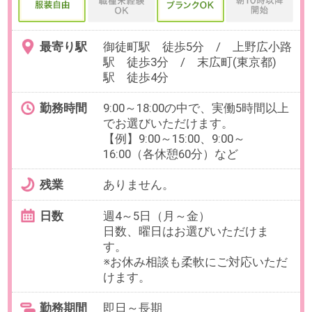
就業経験
OAスキル
【必須】Excel（SUM、AVERAGE、
VLOOKUP、INDEXなどの関数を理
解し使用できること）
【歓迎】マクロ・VBA
お仕事番号：100102783
在宅OK＊10月～【週3～4日＊16
時迄】上場企業でリーガルチェッ
クなど法務