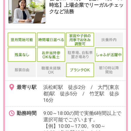
勤務時間
9:30～18:30の中で、実働6時間以上
でお選びいただけます。
【例】9:30～16:30、10:00～
17:00（各休憩60分）など
残業
ありません。
日数
週4～5日（月～金）
※日数・曜日はお選びいただけま
す。
※お休み相談も柔軟にご対応いただ
けます。
【在宅勤務について】業務に慣れ
次第週3～4日の在宅勤務可※?忙期
は出社の可能性あり
勤務期間
即日～長期
※お盆休み明け・9月開始も相談可
能です。
給与
時給1,800円(交通費全額支給)
【想定月収】172,800円（実働6時間
×月16日勤務の場合）／288,000円
（実働8時間×月20日勤務の場合）
必要経験
【必須】仕訳入力（勘定科目の理
解がある方）、なにかしらのクラ
ウド会計システムの利用経験