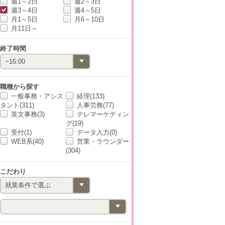
週1～2日
週2～3日
週3～4日
週4～5日
月1～5日
月6～10日
月11日～
終了時間
職種から探す
一般事務・アシス
経理(133)
タント(311)
人事労務(77)
英文事務(3)
テレマーケティン
グ(19)
受付(1)
データ入力(0)
WEB系(40)
営業・ラウンダー
(304)
こだわり