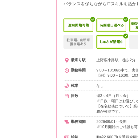
バランスを保ちながらITスキルを活か
最寄り駅
上野広小路駅 徒歩2分 
勤務時間
9:00～18:00の中で
【例】9:00～16:00、1
残業
なし
日数
週3～4日（月～金）
※日数・曜日はお選びい
【在宅勤務について】業
務が可能です。
勤務期間
2026/09/01～長期
※10月開始のご相談も
給与
時給2,600円(交通費全額