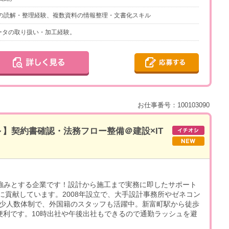
トの読解・整理経験、複数資料の情報整理・文書化スキル
Vデータの取り扱い・加工経験。
お仕事番号：100103090
H～】契約書確認・法務フロー整備＠建設×IT
を強みとする企業です！設計から施工まで実務に即したサポート
に貢献しています。2008年設立で、大手設計事務所やゼネコン
の少人数体制で、外国籍のスタッフも活躍中。新富町駅から徒歩
便利です。10時出社や午後出社もできるので通勤ラッシュを避