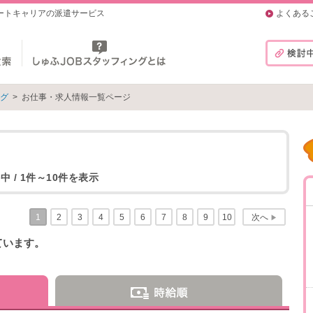
マートキャリアの派遣サービス
よくある
ング
>
お仕事・求人情報一覧ページ
中 / 1件～10件を表示
1
2
3
4
5
6
7
8
9
10
次へ
▶
ています。