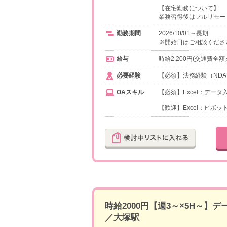
【在宅勤務について】
業務習得後はフルリモー
勤務期間
2026/10/01～長期
※開始日はご相談くださ
給与
時給2,200円(交通費全額
必要経験
【必須】法務経験（ND
OAスキル
【必須】Excel：データ
【歓迎】Excel：ピボ
時給2000円【週3～×5H～
／大塚駅