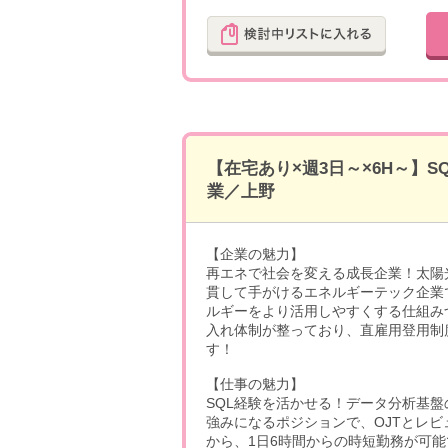
【在宅あり×週3日～×6H～】
業／上野
【企業の魅力】
再エネで社会を変える成長企業！太陽
貫して手がけるエネルギーテック企業
ルギーをより活用しやすくする仕組み
入れ体制が整っており、直雇用登用制
す！
【仕事の魅力】
SQL経験を活かせる！データ分析基
強みになるポジションで、OJTとレ
から、1日6時間からの時短勤務が可