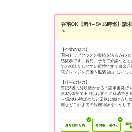
在宅OK【週4～5×16時迄】
＞
【企業の魅力】
国内トップクラスの実績を誇るWeb
感抜群です。育児、子育て介護などと
での相談がしやすい環境です！白金台
電子レンジを完備＆服装自由（ジーン
【仕事の魅力】
簿記3級の経験活かせる＊請求書発行
員3名体制で不明点はすぐに解消できる
～/最短16時退社など柔軟に働ける
理などこれまでの経理経験を活かして