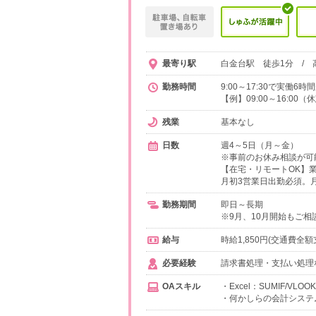
最寄り駅
白金台駅 徒歩1分 / 
勤務時間
9:00～17:30で実働
【例】09:00～16:00
残業
基本なし
日数
週4～5日（月～金）
※事前のお休み相談が可
【在宅・リモートOK】
月初3営業日出勤必須。月
勤務期間
即日～長期
※9月、10月開始もご相
給与
時給1,850円(交通費全額
必要経験
請求書処理・支払い処理
OAスキル
・Excel：SUMIF/VLOO
・何かしらの会計システ