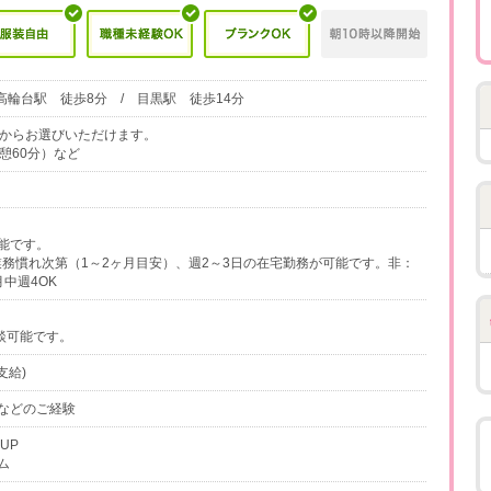
高輪台駅 徒歩8分 / 目黒駅 徒歩14分
6時間からお選びいただけます。
（休憩60分）など
能です。
業務慣れ次第（1～2ヶ月目安）、週2～3日の在宅勤務が可能です。非：
中週4OK
談可能です。
支給)
などのご経験
KUP
ム