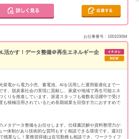
お仕事番号：100103094
SQL活かす！データ整備＠再生エネルギー企
光発電から電力小売、蓄電池、AIを活用した運用最適化まで一
です。脱炭素社会の実現に貢献し、家庭や地域で再生可能エネ
づくりを推進しています。派遣スタッフも複数名活躍中で受け
度も積極活用されているため長期就業を目指す方におすすめで
盤のメタデータ整備をお任せします。仕様書読解や資料整理力が
ビュー体制があり技術的な質問もすぐ相談できる環境です。週3日
能で残業なし！業務習得後は在宅勤務も相談でき、ワークライフ